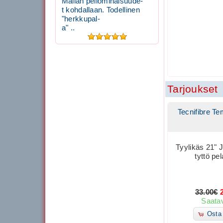
Mailan peliominaisuude-
t kohdallaan. Todellinen
"herkkupal-
a" ..
Tarjoukset
Tecnifibre Te
Tyylikäs 21" J
tyttö pel
33.00€
Saatav
Osta 