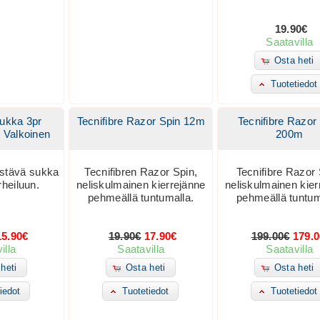
19.90€
Saatavilla
Osta heti
Tuotetiedot
Sukka 3pr
Tecnifibre Razor Spin 12m
Tecnifibre Razor
/ Valkoinen
200m
estävä sukka
Tecnifibren Razor Spin,
Tecnifibre Razor 
heiluun.
neliskulmainen kierrejänne
neliskulmainen kier
pehmeällä tuntumalla.
pehmeällä tuntum
15.90€
19.90€
17.90€
199.00€
179.
illa
Saatavilla
Saatavilla
heti
Osta heti
Osta heti
iedot
Tuotetiedot
Tuotetiedot