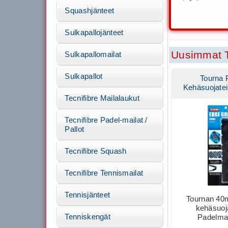
Squashjänteet
Sulkapallojänteet
Uusimmat T
Sulkapallomailat
Sulkapallot
Tourna 
Kehäsuojate
Tecnifibre Mailalaukut
Tecnifibre Padel-mailat /
Pallot
Tecnifibre Squash
Tecnifibre Tennismailat
Tennisjänteet
Tournan 40
kehäsuoja
Tenniskengät
Padelmai