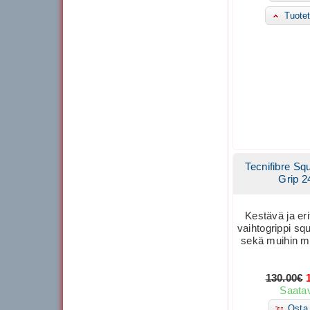
Tuotet
Tecnifibre S
Grip 2
Kestävä ja eri
vaihtogrippi sq
sekä muihin ma
130.00€
Saatav
Osta 