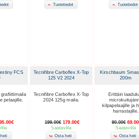
iedot
Tuotetiedot
Tuotetiedot
estiny FCS
Tecnifibre Carboflex X-Top
Kirschbaum Smas
0
125 V2 2024
200m
rafiittimaila
Tecnifibre Carboflex X-Top
Erittäin laadu
e pelaajille.
2024 125g maila.
microkuitujän
kilpapelaajille ja h
harrastajille.
95.00€
199.00€
179.00€
90.00€
69.0
illa
Saatavilla
Saatavilla
heti
Osta heti
Osta heti