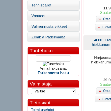
Tennispallot
11.9
Saatav
Vaatteet
Osta 
Valmennustarvikkeet
Tuotet
Zembla Padelmailat
40883 Ha
hiekkanurm
Tuotehaku
Harjasos
hiekkanurm
Anna hakusana.
Tarkennettu haku
29.0
Valmistaja
Saatav
Osta 
Tuotet
Tietosivut
Toimitusehdot