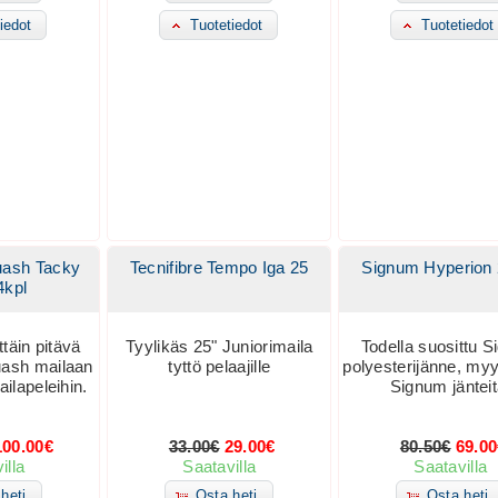
iedot
Tuotetiedot
Tuotetiedot
quash Tacky
Tecnifibre Tempo Iga 25
Signum Hyperion
4kpl
ttäin pitävä
Tyylikäs 25" Juniorimaila
Todella suosittu 
uash mailaan
tyttö pelaajille
polyesterijänne, my
ilapeleihin.
Signum jänteit
100.00€
33.00€
29.00€
80.50€
69.0
illa
Saatavilla
Saatavilla
heti
Osta heti
Osta heti