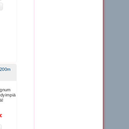
259.00€
220.15€
Tecnifibre Fire 300
249.00€
 200m
211.65€
Tecnifibre Fire 285
Signum
ydyimpiä
ä!
229.00€
0€
194.65€