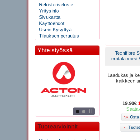
Rekisteriseloste
Yritysinfo
Sivukartta
Käyttöehdot
Usein Kysyttyä
Tilauksen peruutus
Yhteistyössä
Tecnifibre 
matala varsi 
Laadukas ja k
kaikkeen ur
19.90€
Saatav
Osta 
Tuotearvioinnit
Tuotet