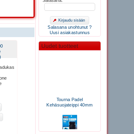
Salasana:
Kirjaudu sisään
Salasana unohtunut ?
Uusi asiakastunnus
Uudet tuotteet
00
e
)
adukas
kone
e
Tourna Padel
Kehäsuojateippi 40mm