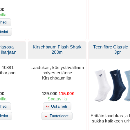
0€
illa
heti
iedot
rjasosa
Kirschbaum Flash Shark
Tecnifibre Classic
iharjaan
200m
3pr
a 40881
Laadukas, käsiystävällinen
iharjaan.
polyesterijänne
Kirschbaumilta.
0€
129.00€
115.00€
illa
Saatavilla
heti
Osta heti
Erittäin laadukas ja
iedot
Tuotetiedot
sukka kaikkeen urh