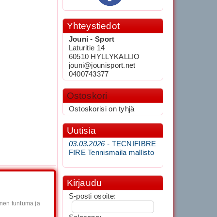
Yhteystiedot
Jouni - Sport
Laturitie 14
60510 HYLLYKALLIO
jouni@jounisport.net
0400743377
Ostoskori
Ostoskorisi on tyhjä
Uutisia
03.03.2026 -
TECNIFIBRE
FIRE Tennismaila mallisto
Kirjaudu
S-posti osoite:
inen tuntuma ja