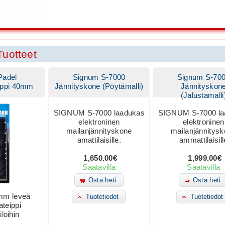
uotteet
Padel
Signum S-7000
Signum S-70
ippi 40mm
Jännityskone (Pöytämalli)
Jännityskon
(Jalustamalli
SIGNUM S-7000 laadukas
SIGNUM S-7000 la
elektroninen
elektroninen
mailanjännityskone
mailanjännitys
amattilaisille.
ammattilaisill
1,650.00€
1,999.00€
Saatavilla
Saatavilla
Osta heti
Osta heti
mm leveä
Tuotetiedot
Tuotetiedot
teippi
loihin