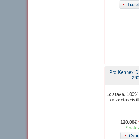
Tuotet
Pro Kennex D
29
Loistava, 100% g
kaikentasoisill
120.00€
Saatav
Osta 