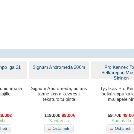
mpo Iga 21
Signum Andromeda 200m
Pro Kennex To
Selkäreppu Mus
Sininen
uniorimaila
Signum Andromeda, uutuus
Tyylikäs Pro Ke
aajille
jänne jossa kevyesti
selkäreppu kaik
teksturoitu pinta
mailapeleihi
29.00€
119.00€
99.00€
59.70€
49.0
illa
Saatavilla
Saatavilla
heti
Osta heti
Osta heti