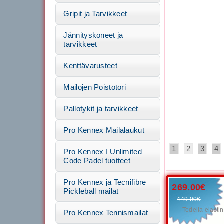
Gripit ja Tarvikkeet
Jännityskoneet ja
tarvikkeet
Kenttävarusteet
Mailojen Poistotori
Pallotykit ja tarvikkeet
Pro Kennex Mailalaukut
1
2
3
4
Pro Kennex I Unlimited
Code Padel tuotteet
Pro Kennex ja Tecnifibre
269.00€
Pickleball mailat
449.00€
Todella elasti
Pro Kennex Tennismailat