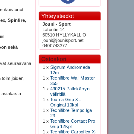
erikoistunut
Yhteystiedot
x, Spinfire,
Jouni - Sport
Laturitie 14
60510 HYLLYKALLIO
iin
jouni@jounisport.net
0400743377
oon sekä
Ostoskori
 ovat seuraavana
1 x
Signum Andromeda
12m
1 x
Tecnifibre Wall Master
toimijoiden,
355
1 x
430215 Pallokärryn
a asiakasta
väliritilä
1 x
Tourna Grip XL
Original 10kpl
1 x
Tecnifibre Tempo Iga
23
1 x
Tecnifibre Contact Pro
Grip 12Kpl
1 x
Tecnifibre Carboflex X-