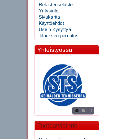
Rekisteriseloste
Yritysinfo
Sivukartta
Käyttöehdot
Usein Kysyttyä
Tilauksen peruutus
Yhteistyössä
Tuotearvioinnit