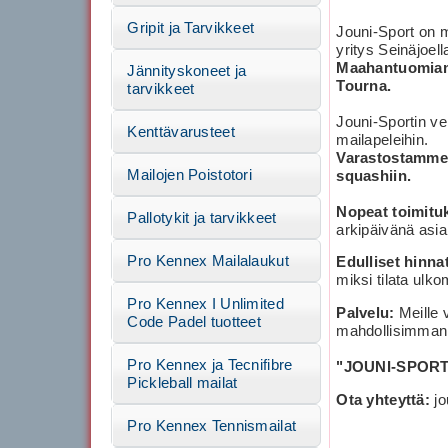
Gripit ja Tarvikkeet
Jouni-Sport on m
yritys Seinäjoell
Maahantuomiamm
Jännityskoneet ja
Tourna.
tarvikkeet
Jouni-Sportin ve
Kenttävarusteet
mailapeleihin.
Varastostamme 
Mailojen Poistotori
squashiin.
Nopeat toimitu
Pallotykit ja tarvikkeet
arkipäivänä asia
Pro Kennex Mailalaukut
Edulliset hinna
miksi tilata ulk
Pro Kennex I Unlimited
Palvelu:
Meille 
Code Padel tuotteet
mahdollisimman 
Pro Kennex ja Tecnifibre
"JOUNI-SPORT
Pickleball mailat
Ota yhteyttä:
j
Pro Kennex Tennismailat