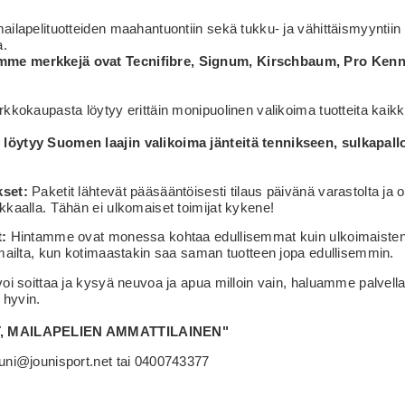
ailapelituotteiden maahantuontiin sekä tukku- ja vähittäismyyntiin 
a.
e merkkejä ovat Tecnifibre, Signum, Kirschbaum, Pro Kenne
rkkokaupasta löytyy erittäin monipuolinen valikoima tuotteita kaikk
löytyy Suomen laajin valikoima jänteitä tennikseen, sulkapall
kset:
Paketit lähtevät pääsääntöisesti tilaus päivänä varastolta ja
kkaalla. Tähän ei ulkomaiset toimijat kykene!
t:
Hintamme ovat monessa kohtaa edullisemmat kuin ulkoimaisten 
omailta, kun kotimaastakin saa saman tuotteen jopa edullisemmin.
voi soittaa ja kysyä neuvoa ja apua milloin vain, haluamme palvell
hyvin.
, MAILAPELIEN AMMATTILAINEN"
ouni@jounisport.net tai 0400743377