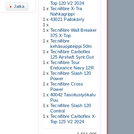
Top 120 V2 2024
Jatka
1 x
Tecnifibre X-Tra
Nahkagrippi
1 x
43021 Pallokärry
1 x
1 x
Tecnifibre Wall Breaker
375 X-Top
1 x
Tecnifibre
kehäsuojateippi 50m
1 x
Tecnifibre Carboflex
125 Airshaft Synt.Gut
1 x
Tecnifibre Tour
Endurance Navy 12R
1 x
Tecnifibre Slash 120
Power
1 x
Tecnifibre Cross
Power
1 x
40042 Tasoitustyökalu
Puu
1 x
Tecnifibre Slash 120
Control
1 x
Tecnifibre Carboflex X-
Top 125 V2 2024