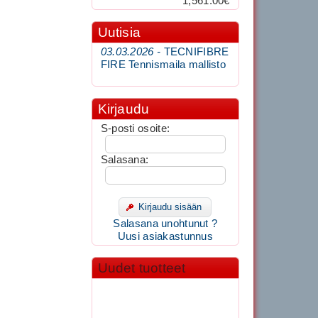
1,561.00€
Uutisia
03.03.2026 -
TECNIFIBRE
FIRE Tennismaila mallisto
Kirjaudu
S-posti osoite:
Salasana:
Kirjaudu sisään
Salasana unohtunut ?
Uusi asiakastunnus
Uudet tuotteet