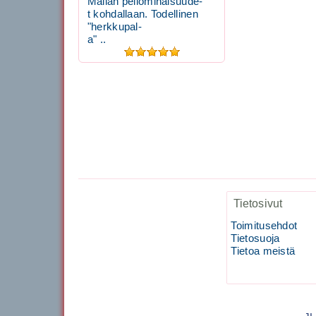
Mailan peliominaisuude-
t kohdallaan. Todellinen
"herkkupal-
a" ..
Tietosivut
Toimitusehdot
Tietosuoja
Tietoa meistä