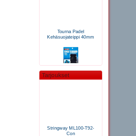
Tourna Padel
Kehäsuojateippi 40mm
Tarjoukset
11.90€
Laadukas Tournan keh...
Signum S-7000
Jännityskone (Pöytämalli)
Stringway ML100-T92-
Con