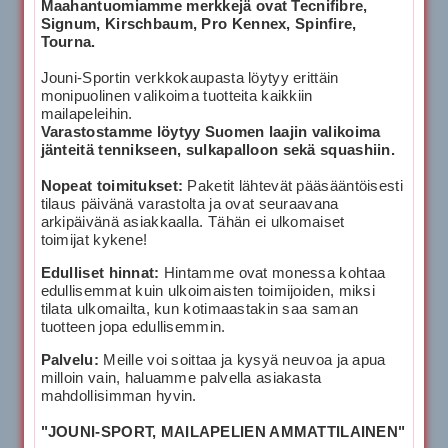
Maahantuomiamme merkkejä ovat Tecnifibre,
Signum, Kirschbaum, Pro Kennex, Spinfire,
Tourna.
Jouni-Sportin verkkokaupasta löytyy erittäin
monipuolinen valikoima tuotteita kaikkiin
mailapeleihin.
Varastostamme löytyy Suomen laajin valikoima
jänteitä tennikseen, sulkapalloon sekä squashiin.
Nopeat toimitukset:
Paketit lähtevät pääsääntöisesti
tilaus päivänä varastolta ja ovat seuraavana
arkipäivänä asiakkaalla. Tähän ei ulkomaiset
toimijat kykene!
Edulliset hinnat:
Hintamme ovat monessa kohtaa
edullisemmat kuin ulkoimaisten toimijoiden, miksi
tilata ulkomailta, kun kotimaastakin saa saman
tuotteen jopa edullisemmin.
Palvelu:
Meille voi soittaa ja kysyä neuvoa ja apua
milloin vain, haluamme palvella asiakasta
mahdollisimman hyvin.
"JOUNI-SPORT, MAILAPELIEN AMMATTILAINEN"