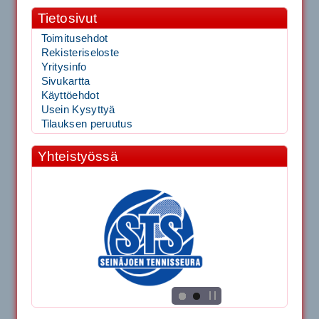
Tietosivut
Toimitusehdot
Rekisteriseloste
Yritysinfo
Sivukartta
Käyttöehdot
Usein Kysyttyä
Tilauksen peruutus
Yhteistyössä