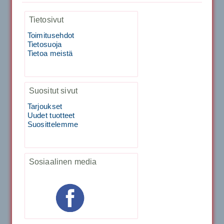
Tecnifibre Sukka 3pr matala varsi / Valkoinen
Tietosivut
129.00€
115.00€
Käsiystäv&...
Toimitusehdot
Tietosuoja
19.90€
15.90€
Tietoa meistä
Tecnifibre Classic Sukka 3pr
Tecnifibre Razor Spin 12m
Suositut sivut
Tarjoukset
Uudet tuotteet
19.90€
17.90€
Suosittelemme
Tecnifibre Razor Spin 200m
19.90€
Sosiaalinen media
Laadukas urheilusukk...
199.00€
179.00€
Tecnifibre Sukka 3pr matala varsi / Valkoinen
Signum Andromeda 200m
19.90€
15.90€