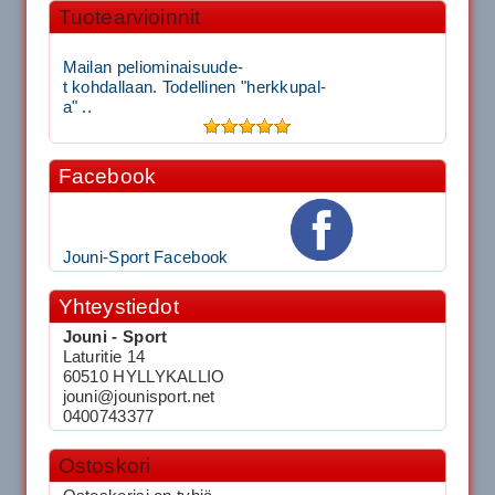
Tuotearvioinnit
Mailan peliominaisuude-
t kohdallaan. Todellinen "herkkupal-
a" ..
Facebook
Jouni-Sport Facebook
Yhteystiedot
Jouni - Sport
Laturitie 14
60510 HYLLYKALLIO
jouni@jounisport.net
0400743377
Ostoskori