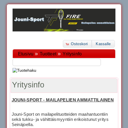
Ostoskori
Kassalle
»
»
Etusivu
Tuotteet
Yritysinfo
Yritysinfo
JOUNI-SPORT - MAILAPELIEN AMMATTILAINEN
Jouni-Sport on mailapelituotteiden maahantuontiin
sekä tukku- ja vähittäismyyntiin erikoistunut yritys
Seinäjoella.