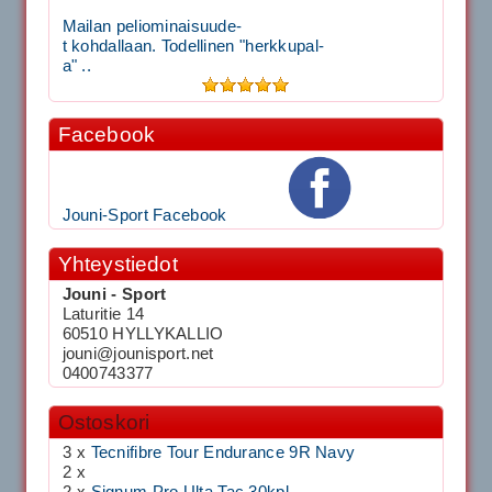
Mailan peliominaisuude-
t kohdallaan. Todellinen "herkkupal-
a" ..
Facebook
Jouni-Sport Facebook
Yhteystiedot
Jouni - Sport
Laturitie 14
60510 HYLLYKALLIO
jouni@jounisport.net
0400743377
Ostoskori
3 x
Tecnifibre Tour Endurance 9R Navy
2 x
2 x
Signum Pro Ulta Tac 30kpl