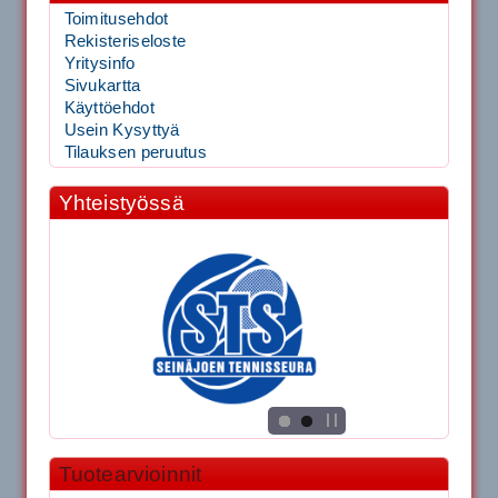
Toimitusehdot
Rekisteriseloste
Yritysinfo
Sivukartta
Käyttöehdot
Usein Kysyttyä
Tilauksen peruutus
Yhteistyössä
Tuotearvioinnit