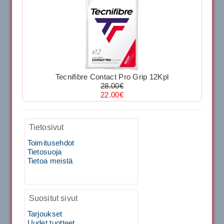
Kirschbaum Flash Shark 200m
29.00€
Vaihto harjasosa hie...
129.00€
115.00€
Kirschbaum Flash Shark 200m
Tecnifibre Sukka 3pr matala varsi / Valkoinen
Tecnifibre Contact Pro Grip 12Kpl
129.00€
115.00€
28.00€
Käsiystäv&...
22.00€
19.90€
15.90€
Tecnifibre Classic Sukka 3pr
Tietosivut
Tecnifibre Razor Spin 12m
Toimitusehdot
Tietosuoja
Tietoa meistä
19.90€
17.90€
Suositut sivut
Tecnifibre Razor Spin 200m
19.90€
Tarjoukset
Laadukas urheilusukk...
Uudet tuotteet