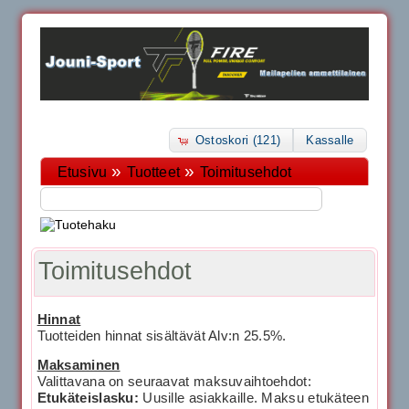
Ostoskori (121)
Kassalle
»
»
Etusivu
Tuotteet
Toimitusehdot
Toimitusehdot
Hinnat
Tuotteiden hinnat sisältävät Alv:n 25.5%.
Maksaminen
Valittavana on seuraavat maksuvaihtoehdot:
Etukäteislasku:
Uusille asiakkaille. Maksu etukäteen