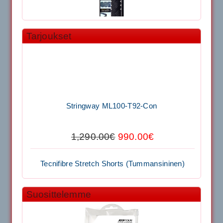
Tarjoukset
11.90€
Laadukas Tournan keh...
Signum S-7000 Jännityskone (Pöytämalli)
Stringway ML100-T92-Con
1,650.00€
SIGNUM S-7000 &...
1,290.00€
990.00€
Signum S-7000 Jännityskone (Jalustamalli)
Tecnifibre Stretch Shorts (Tummansininen)
1,999.00€
SIGNUM S-7000 &...
Suosittelemme
39.50€
29.00€
40883 Harjasosa hiekkanurmiharjaan