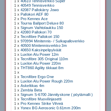
1 x
40610 Tennisverkko Super
1 x
40549 Tennisverkko
1 x
42087 Pallokärry Jowo
1 x
Pallokori AEF 80
2 x
Pro Kennex Ace
1 x
Tourna Ballport Deluxe 80
1 x
Signum Vaihtolaukku 150
2 x
42080 Pallokori 70
2 x
Tecnifibre Pallokori 150
1 x
970994 Minitennis- / Sulkapalloverkko
2 x
40500 Minitennisverkko 3m
1 x
40650 Kaksinpelipylväät
1 x
Luxilon Alu Power 12m
1 x
Tecnifibre 305 Original 110m
1 x
Luxilon Alu Power 220m
1 x
THT860 Agility tikkaat 8m
1 x
1 x
Tecnifibre Ergo One
1 x
Luxilon Alu Power Rough 220m
1 x
Askeltikas 4m
1 x
Zembla Beta
1 x
Signum S-6700 Jännityskone ( pöytämalli )
1 x
Tecnifibre Muovilinjasetti
1 x
Pro Kennex Strike Vihreä
1 x
Yonex BG Aerosonic 0.61mm 200m