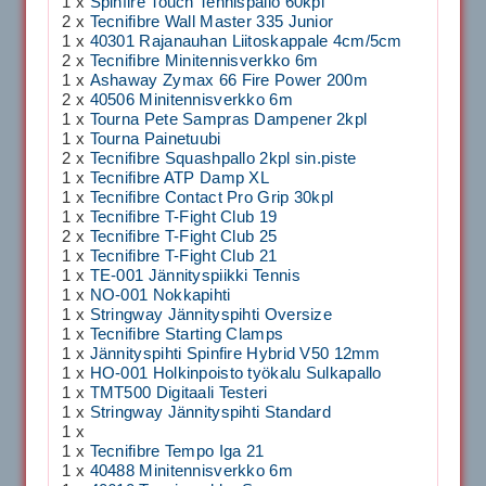
1 x
Spinfire Touch Tennispallo 60kpl
2 x
Tecnifibre Wall Master 335 Junior
1 x
40301 Rajanauhan Liitoskappale 4cm/5cm
2 x
Tecnifibre Minitennisverkko 6m
1 x
Ashaway Zymax 66 Fire Power 200m
2 x
40506 Minitennisverkko 6m
1 x
Tourna Pete Sampras Dampener 2kpl
1 x
Tourna Painetuubi
2 x
Tecnifibre Squashpallo 2kpl sin.piste
1 x
Tecnifibre ATP Damp XL
1 x
Tecnifibre Contact Pro Grip 30kpl
1 x
Tecnifibre T-Fight Club 19
2 x
Tecnifibre T-Fight Club 25
1 x
Tecnifibre T-Fight Club 21
1 x
TE-001 Jännityspiikki Tennis
1 x
NO-001 Nokkapihti
1 x
Stringway Jännityspihti Oversize
1 x
Tecnifibre Starting Clamps
1 x
Jännityspihti Spinfire Hybrid V50 12mm
1 x
HO-001 Holkinpoisto työkalu Sulkapallo
1 x
TMT500 Digitaali Testeri
1 x
Stringway Jännityspihti Standard
1 x
1 x
Tecnifibre Tempo Iga 21
1 x
40488 Minitennisverkko 6m