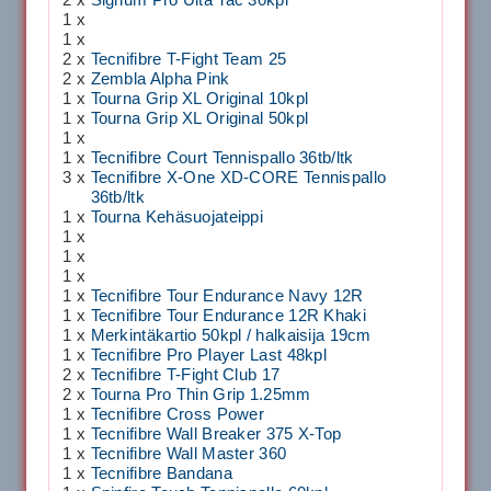
1 x
1 x
2 x
Tecnifibre T-Fight Team 25
2 x
Zembla Alpha Pink
1 x
Tourna Grip XL Original 10kpl
1 x
Tourna Grip XL Original 50kpl
1 x
1 x
Tecnifibre Court Tennispallo 36tb/ltk
3 x
Tecnifibre X-One XD-CORE Tennispallo
36tb/ltk
1 x
Tourna Kehäsuojateippi
1 x
1 x
1 x
1 x
Tecnifibre Tour Endurance Navy 12R
1 x
Tecnifibre Tour Endurance 12R Khaki
1 x
Merkintäkartio 50kpl / halkaisija 19cm
1 x
Tecnifibre Pro Player Last 48kpl
2 x
Tecnifibre T-Fight Club 17
2 x
Tourna Pro Thin Grip 1.25mm
1 x
Tecnifibre Cross Power
1 x
Tecnifibre Wall Breaker 375 X-Top
1 x
Tecnifibre Wall Master 360
1 x
Tecnifibre Bandana