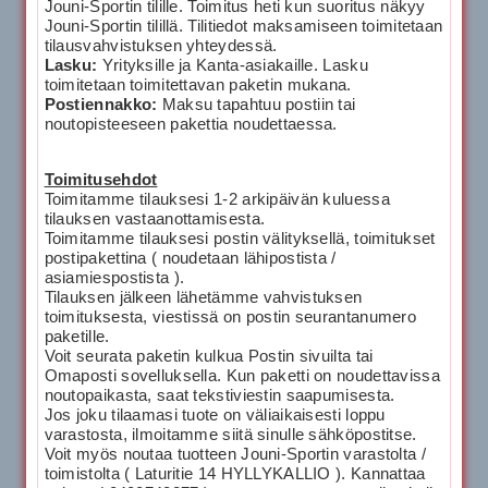
Jouni-Sportin tilille. Toimitus heti kun suoritus näkyy
Jouni-Sportin tilillä. Tilitiedot maksamiseen toimitetaan
tilausvahvistuksen yhteydessä.
Lasku:
Yrityksille ja Kanta-asiakaille. Lasku
toimitetaan toimitettavan paketin mukana.
Postiennakko:
Maksu tapahtuu postiin tai
noutopisteeseen pakettia noudettaessa.
Toimitusehdot
Toimitamme tilauksesi 1-2 arkipäivän kuluessa
tilauksen vastaanottamisesta.
Toimitamme tilauksesi postin välityksellä, toimitukset
postipakettina ( noudetaan lähipostista /
asiamiespostista ).
Tilauksen jälkeen lähetämme vahvistuksen
toimituksesta, viestissä on postin seurantanumero
paketille.
Voit seurata paketin kulkua Postin sivuilta tai
Omaposti sovelluksella. Kun paketti on noudettavissa
noutopaikasta, saat tekstiviestin saapumisesta.
Jos joku tilaamasi tuote on väliaikaisesti loppu
varastosta, ilmoitamme siitä sinulle sähköpostitse.
Voit myös noutaa tuotteen Jouni-Sportin varastolta /
toimistolta ( Laturitie 14 HYLLYKALLIO ). Kannattaa