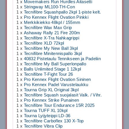
1 x
Movemakers Run Hurdles Aitasetti
1 x
Stringway ML100-TH-Con
1 x
Tecnifibre Squashpallo 2kpl 1-piste kelt.
1 x
Pro Kennex Flight Ovation Pinkki
1 x
Merkkikiekko 48kpl / 155mm
1 x
Tecnifibre Wax Max Grip
1 x
Ashaway Rally 21 Fire 200m
1 x
Tecnifibre X-Tra Nahkagrippi
1 x
Tecnifibre XLD 72kpl
1 x
Tecnifibre My New Ball 3kpl
1 x
Tecnifibre Minitennispallo 3kpl
1 x
40832 Pistetaulu Tennikseen ja Padeliin
1 x
Tecnifibre My Ball Superlonpallo
1 x
Balls Unlimited Stage 1 12kpl
1 x
Tecnifibre T-Fight Tour 26
1 x
Pro Kennex Flight Ovation Sininen
1 x
Pro Kennex Padel Varustelaukku
1 x
Tourna Grip XL Original 3kpl
1 x
Tecnifibre Squash suojalasit Valk. / Vihr.
1 x
Pro Kennex Strike Punainen
1 x
Tecnifibre Tour Endurance 15R 2025
1 x
Tourna TUFF XL 10kpl
1 x
Tourna Lyijyteippi LD-36
1 x
Tecnifibre Carboflex 130 X-Top
1 x
Tecnifibre Vibra Clip