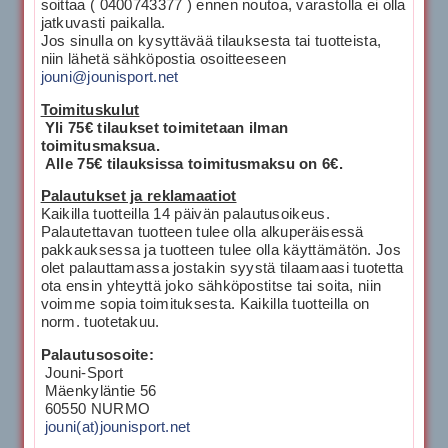
soittaa ( 0400743377 ) ennen noutoa, varastolla ei olla
jatkuvasti paikalla.
Jos sinulla on kysyttävää tilauksesta tai tuotteista,
niin lähetä sähköpostia osoitteeseen
jouni@jounisport.net
Toimituskulut
Yli 75€ tilaukset toimitetaan ilman
toimitusmaksua.
Alle 75€ tilauksissa toimitusmaksu on 6€.
Palautukset ja reklamaatiot
Kaikilla tuotteilla 14 päivän palautusoikeus.
Palautettavan tuotteen tulee olla alkuperäisessä
pakkauksessa ja tuotteen tulee olla käyttämätön. Jos
olet palauttamassa jostakin syystä tilaamaasi tuotetta
ota ensin yhteyttä joko sähköpostitse tai soita, niin
voimme sopia toimituksesta. Kaikilla tuotteilla on
norm. tuotetakuu.
Palautusosoite:
Jouni-Sport
Mäenkyläntie 56
60550 NURMO
jouni(at)jounisport.net