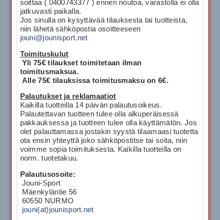
soittaa ( 0400743377 ) ennen noutoa, varastolla ei olla
jatkuvasti paikalla.
Jos sinulla on kysyttävää tilauksesta tai tuotteista,
niin lähetä sähköpostia osoitteeseen
jouni@jounisport.net
Toimituskulut
Yli 75€ tilaukset toimitetaan ilman
toimitusmaksua.
Alle 75€ tilauksissa toimitusmaksu on 6€.
Palautukset ja reklamaatiot
Kaikilla tuotteilla 14 päivän palautusoikeus.
Palautettavan tuotteen tulee olla alkuperäisessä
pakkauksessa ja tuotteen tulee olla käyttämätön. Jos
olet palauttamassa jostakin syystä tilaamaasi tuotetta
ota ensin yhteyttä joko sähköpostitse tai soita, niin
voimme sopia toimituksesta. Kaikilla tuotteilla on
norm. tuotetakuu.
Palautusosoite:
Jouni-Sport
Mäenkyläntie 56
60550 NURMO
jouni(at)jounisport.net