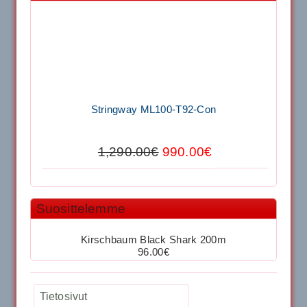
11.90€
Laadukas Tournan keh...
Signum S-7000 Jännityskone (Pöytämalli)
Stringway ML100-T92-Con
1,650.00€
SIGNUM S-7000 &...
1,290.00€
990.00€
Signum S-7000 Jännityskone (Jalustamalli)
Tecnifibre Stretch Shorts (Tummansininen)
1,999.00€
Suosittelemme
SIGNUM S-7000 &...
39.50€
29.00€
Kirschbaum Black Shark 200m
40883 Harjasosa hiekkanurmiharjaan
96.00€
Kirschbaum Flash Shark 200m
29.00€
Tietosivut
Vaihto harjasosa hie...