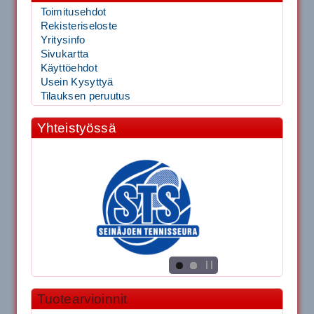
Toimitusehdot
Rekisteriseloste
Yritysinfo
Sivukartta
Käyttöehdot
Usein Kysyttyä
Tilauksen peruutus
Yhteistyössä
Tuotearvioinnit