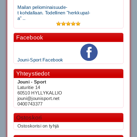
Mailan peliominaisuude-
t kohdallaan. Todellinen "herkkupal-
a" ..
Facebook
Jouni-Sport Facebook
Yhteystiedot
Jouni - Sport
Laturitie 14
60510 HYLLYKALLIO
jouni@jounisport.net
0400743377
Ostoskori
Ostoskorisi on tyhjä