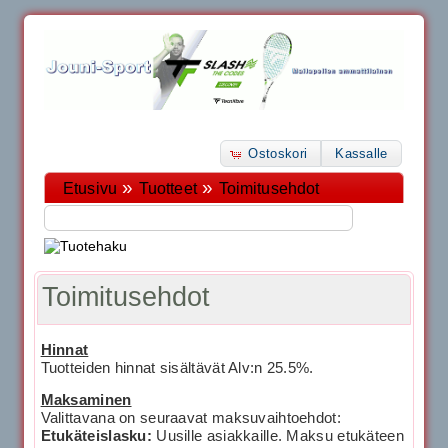
Ostoskori
Kassalle
»
»
Etusivu
Tuotteet
Toimitusehdot
Toimitusehdot
Hinnat
Tuotteiden hinnat sisältävät Alv:n 25.5%.
Maksaminen
Valittavana on seuraavat maksuvaihtoehdot:
Etukäteislasku:
Uusille asiakkaille. Maksu etukäteen