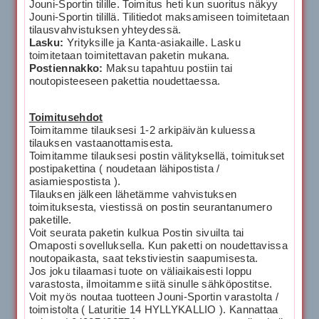
Jouni-Sportin tilille. Toimitus heti kun suoritus näkyy
Jouni-Sportin tilillä. Tilitiedot maksamiseen toimitetaan
tilausvahvistuksen yhteydessä.
Lasku:
Yrityksille ja Kanta-asiakaille. Lasku
toimitetaan toimitettavan paketin mukana.
Postiennakko:
Maksu tapahtuu postiin tai
noutopisteeseen pakettia noudettaessa.
Toimitusehdot
Toimitamme tilauksesi 1-2 arkipäivän kuluessa
tilauksen vastaanottamisesta.
Toimitamme tilauksesi postin välityksellä, toimitukset
postipakettina ( noudetaan lähipostista /
asiamiespostista ).
Tilauksen jälkeen lähetämme vahvistuksen
toimituksesta, viestissä on postin seurantanumero
paketille.
Voit seurata paketin kulkua Postin sivuilta tai
Omaposti sovelluksella. Kun paketti on noudettavissa
noutopaikasta, saat tekstiviestin saapumisesta.
Jos joku tilaamasi tuote on väliaikaisesti loppu
varastosta, ilmoitamme siitä sinulle sähköpostitse.
Voit myös noutaa tuotteen Jouni-Sportin varastolta /
toimistolta ( Laturitie 14 HYLLYKALLIO ). Kannattaa