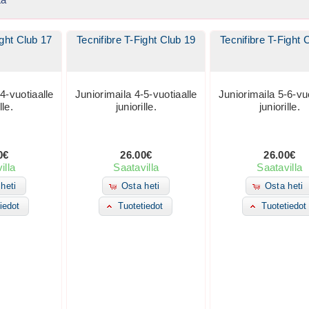
ight Club 17
Tecnifibre T-Fight Club 19
Tecnifibre T-Fight 
4-vuotiaalle
Juniorimaila 4-5-vuotiaalle
Juniorimaila 5-6-vuo
lle.
juniorille.
juniorille.
0€
26.00€
26.00€
illa
Saatavilla
Saatavilla
heti
Osta heti
Osta heti
iedot
Tuotetiedot
Tuotetiedot