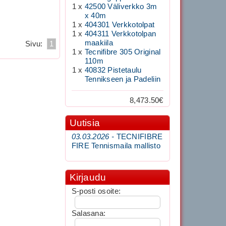
1 x
42500 Väliverkko 3m
x 40m
1 x
404301 Verkkotolpat
1 x
404311 Verkkotolpan
maakiila
Sivu:
1
1 x
Tecnifibre 305 Original
110m
1 x
40832 Pistetaulu
Tennikseen ja Padeliin
8,473.50€
Uutisia
03.03.2026 -
TECNIFIBRE
FIRE Tennismaila mallisto
Kirjaudu
S-posti osoite:
Salasana: