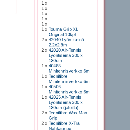
1 x
1 x
1 x
1 x
1 x
1 x
Tourna Grip XL
Original 10kpl
2 x
42040 Lyöntiseinä
2.2x2.8m
2 x
42020 Air-Tennis
Lyöntiseinä 300 x
180cm
1 x
40488
Minitennisverkko 6m
1 x
Tecnifibre
Minitennisverkko 6m
1 x
40506
Minitennisverkko 6m
1 x
42025 Air-Tennis
Lyöntiseinä 300 x
180cm (jaloilla)
2 x
Tecnifibre Wax Max
Grip
2 x
Tecnifibre X-Tra
Nahkagrippi