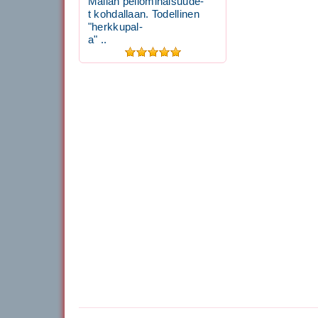
Mailan peliominaisuude-
t kohdallaan. Todellinen
"herkkupal-
a" ..