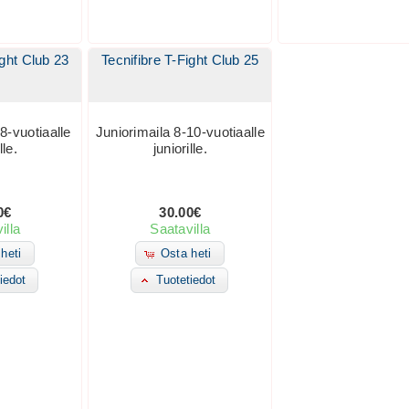
ight Club 23
Tecnifibre T-Fight Club 25
8-vuotiaalle
Juniorimaila 8-10-vuotiaalle
lle.
juniorille.
0€
30.00€
illa
Saatavilla
heti
Osta heti
iedot
Tuotetiedot