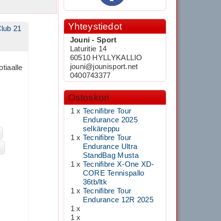
Yhteystiedot
Club 21
Jouni - Sport
Laturitie 14
60510 HYLLYKALLIO
jouni@jounisport.net
tiaalle
0400743377
Ostoskori
1 x
Tecnifibre Tour
Endurance 2025
selkäreppu
1 x
Tecnifibre Tour
Endurance Ultra
StandBag Musta
1 x
Tecnifibre X-One XD-
CORE Tennispallo
36tb/ltk
1 x
Tecnifibre Tour
Endurance 12R 2025
1 x
1 x