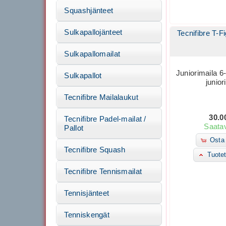
Squashjänteet
Sulkapallojänteet
Tecnifibre T-F
Sulkapallomailat
Juniorimaila 6-
Sulkapallot
juniori
Tecnifibre Mailalaukut
30.0
Tecnifibre Padel-mailat /
Saatav
Pallot
Osta 
Tecnifibre Squash
Tuotet
Tecnifibre Tennismailat
Tennisjänteet
Tenniskengät