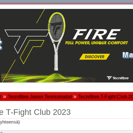
»
»
t
Tecnifibre Junior Tennismailat
Tecnifibre T-Fight Club 2
re T-Fight Club 2023
yhteensä)
ta