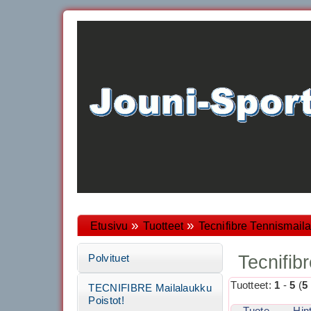
»
»
Etusivu
Tuotteet
Tecnifibre Tennismaila
Tecnifib
Polvituet
Tuotteet:
1
-
5
(
5
TECNIFIBRE Mailalaukku
Poistot!
Tuote
Hin