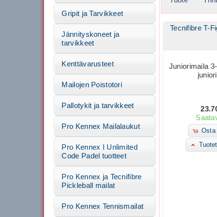
Gripit ja Tarvikkeet
Tecnifibre T-F
Jännityskoneet ja
tarvikkeet
Kenttävarusteet
Juniorimaila 3-
juniori
Mailojen Poistotori
Pallotykit ja tarvikkeet
23.7
Saatav
Pro Kennex Mailalaukut
Osta 
Tuotet
Pro Kennex I Unlimited
Code Padel tuotteet
Pro Kennex ja Tecnifibre
Pickleball mailat
Pro Kennex Tennismailat