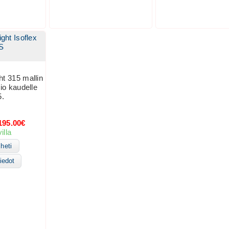
ight Isoflex
S
ht 315 mallin
sio kaudelle
5.
95.00€
illa
heti
iedot