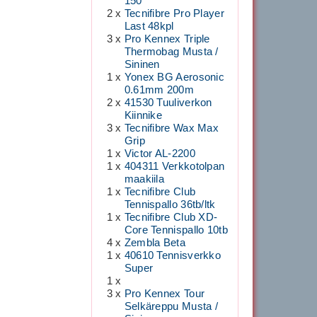
150
2 x
Tecnifibre Pro Player
Last 48kpl
3 x
Pro Kennex Triple
Thermobag Musta /
Sininen
1 x
Yonex BG Aerosonic
0.61mm 200m
2 x
41530 Tuuliverkon
Kiinnike
3 x
Tecnifibre Wax Max
Grip
1 x
Victor AL-2200
1 x
404311 Verkkotolpan
maakiila
1 x
Tecnifibre Club
Tennispallo 36tb/ltk
1 x
Tecnifibre Club XD-
Core Tennispallo 10tb
4 x
Zembla Beta
1 x
40610 Tennisverkko
Super
1 x
3 x
Pro Kennex Tour
Selkäreppu Musta /