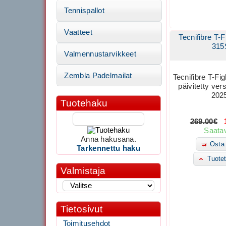
Tennispallot
Vaatteet
Tecnifibre T-F
315
Valmennustarvikkeet
Zembla Padelmailat
Tecnifibre T-Fig
päivitetty ver
202
Tuotehaku
269.00€
1
Saatav
Anna hakusana.
Osta 
Tarkennettu haku
Tuotet
Valmistaja
Tietosivut
Toimitusehdot