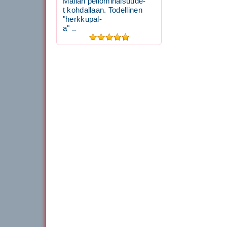
Mailan peliominaisuude-
t kohdallaan. Todellinen
"herkkupal-
a" ..