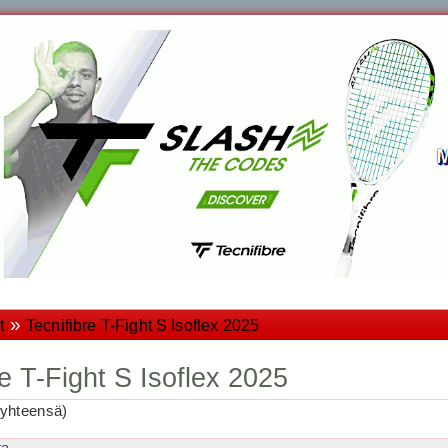
»
t
Tecnifibre T-Fight S Isoflex 2025
re T-Fight S Isoflex 2025
yhteensä)
ta