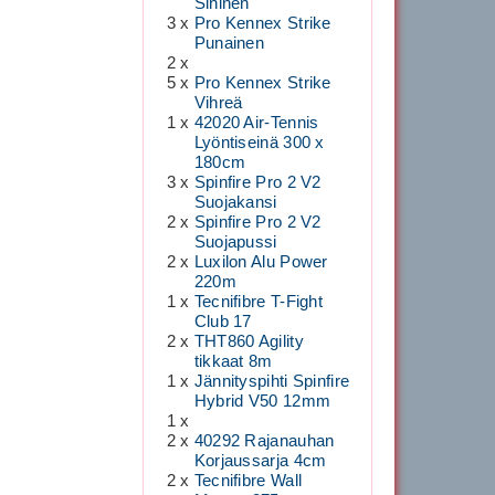
Sininen
3 x
Pro Kennex Strike
Punainen
2 x
5 x
Pro Kennex Strike
Vihreä
1 x
42020 Air-Tennis
Lyöntiseinä 300 x
180cm
3 x
Spinfire Pro 2 V2
Suojakansi
2 x
Spinfire Pro 2 V2
Suojapussi
2 x
Luxilon Alu Power
220m
1 x
Tecnifibre T-Fight
Club 17
2 x
THT860 Agility
tikkaat 8m
1 x
Jännityspihti Spinfire
Hybrid V50 12mm
1 x
2 x
40292 Rajanauhan
Korjaussarja 4cm
2 x
Tecnifibre Wall