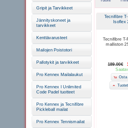
Gripit ja Tarvikkeet
Tecnifibre T
Jännityskoneet ja
Isoflex
tarvikkeet
Kenttävarusteet
Tecnifibre T-
malliston 2
Mailojen Poistotori
Pallotykit ja tarvikkeet
189.00€
1
Saatav
Pro Kennex Mailalaukut
Osta 
Tuotet
Pro Kennex I Unlimited
Code Padel tuotteet
Pro Kennex ja Tecnifibre
Pickleball mailat
Pro Kennex Tennismailat