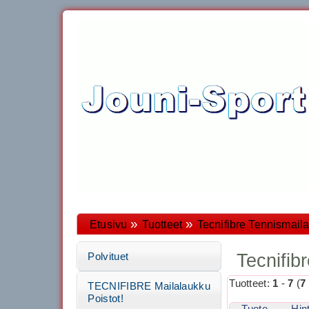
»
»
Etusivu
Tuotteet
Tecnifibre Tennismaila
Tecnifib
Polvituet
Tuotteet:
1
-
7
(
7
TECNIFIBRE Mailalaukku
Poistot!
Tuote
Hin