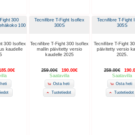
-Fight 300
Tecnifibre T-Fight Isoflex
Tecnifibre T-Fight 
kehäkoko 100
300S
305S
ht 300 Isoflex
Tecnifibre T-Fight 300 Isoflex
Tecnifibre T-Fight 30
us kaudelle
mallin päivitetty versio
päivitetty versio k
5
kaudelle 2025
2025.
85.00€
259.00€
190.00€
259.00€
190.
illa
Saatavilla
Saatavilla
heti
Osta heti
Osta heti
iedot
Tuotetiedot
Tuotetiedot