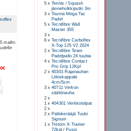
5 x
Tennis / Squash
jänneholkkiputki 3m
3 x
Tourna Mega Tac
Padel
Isoflex
5 x
Tecnifibre Wall
Master 355
3 x
6 x
Tecnifibre Carboflex
5 mallin
X-Top 125 V2 2024
audelle
2 x
Tecnifibre Team
Padelpallo 24 tuubia
4 x
Tecnifibre Contact
Pro Grip 12Kpl
00€
2 x
40301 Rajanauhan
Liitoskappale
4cm/5cm
3 x
40711 Verkon
säätönauha
2 x
1 x
404301 Verkkotolpat
2 x
2 x
Pallokerääjä Tuubi
Signum
1 x
Tretorn X-Trainer
72kpl / Pussi