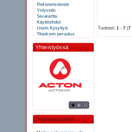
Rekisteriseloste
Yritysinfo
Sivukartta
Käyttöehdot
Tuotteet:
1
-
7
(
7
Usein Kysyttyä
Tilauksen peruutus
Yhteistyössä
Tuotearvioinnit