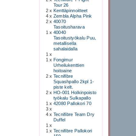
Tour 26
2 x
Kenttäpinnoitteet
4 x
Zembla Alpha Pink
2 x
40070
Tasoitusharava
1 x
40040
Tasoitustyökalu Puu,
metallisella
sahalaidalla
1 x
1 x
Fongimur
Urheilukenttien
hoitoaine
2 x
Tecnifibre
Squashpallo 2kpl 1-
piste kelt.
2 x
HO-001 Holkinpoisto
työkalu Sulkapallo
1 x
42080 Pallokori 70
3 x
4 x
Tecnifibre Team Dry
Duffel
1 x
1 x
Tecnifibre Pallokori