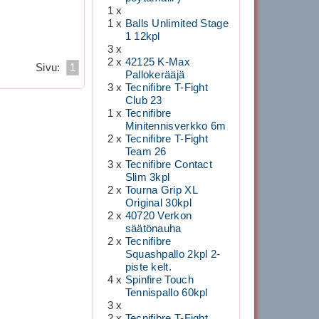
1 x
1 x
Balls Unlimited Stage
1 12kpl
3 x
2 x
42125 K-Max
Sivu:
1
Pallokerääjä
3 x
Tecnifibre T-Fight
Club 23
1 x
Tecnifibre
Minitennisverkko 6m
2 x
Tecnifibre T-Fight
Team 26
3 x
Tecnifibre Contact
Slim 3kpl
2 x
Tourna Grip XL
Original 30kpl
2 x
40720 Verkon
säätönauha
2 x
Tecnifibre
Squashpallo 2kpl 2-
piste kelt.
4 x
Spinfire Touch
Tennispallo 60kpl
3 x
2 x
Tecnifibre T-Fight