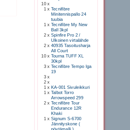
10 x
1 x
Tecnifibre
Minitennispallo 24
tuubia
1 x
Tecnifibre My New
Ball 3kpl
2 x
Spinfire Pro 2 /
Ulkoinen virtalähde
2 x
40935 Tasoitusharja
All Court
10 x
Tourna TUFF XL
30kpl
3 x
Tecnifibre Tempo Iga
19
3 x
2 x
1 x
KA-001 Sivuleikkuri
1 x
Talbot Torro
Arrowspeed 299
2 x
Tecnifibre Tour
Endurance 12R
Khaki
1 x
Signum S-6700
Jännityskone (
pöytämalli )