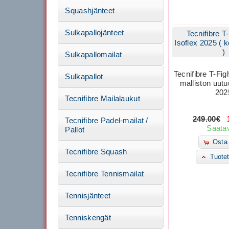
Squashjänteet
Sulkapallojänteet
Tecnifibre T
Isoflex 2025 ( 
)
Sulkapallomailat
Tecnifibre T-Fig
Sulkapallot
malliston uutu
202
Tecnifibre Mailalaukut
249.00€
1
Tecnifibre Padel-mailat /
Saatav
Pallot
Osta 
Tecnifibre Squash
Tuotet
Tecnifibre Tennismailat
Tennisjänteet
Tenniskengät