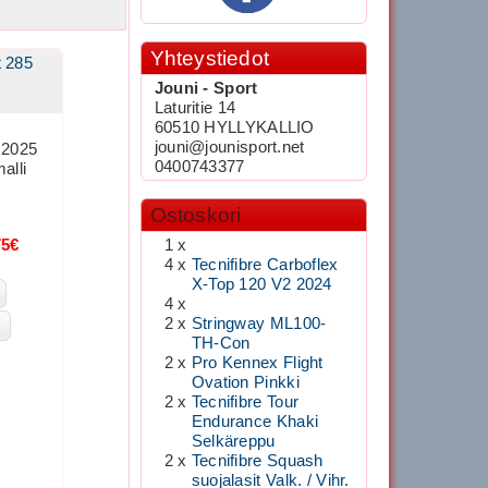
Yhteystiedot
t 285
Jouni - Sport
Laturitie 14
60510 HYLLYKALLIO
jouni@jounisport.net
t 2025
0400743377
alli
Ostoskori
75€
1 x
4 x
Tecnifibre Carboflex
X-Top 120 V2 2024
4 x
2 x
Stringway ML100-
TH-Con
2 x
Pro Kennex Flight
Ovation Pinkki
2 x
Tecnifibre Tour
Endurance Khaki
Selkäreppu
2 x
Tecnifibre Squash
suojalasit Valk. / Vihr.