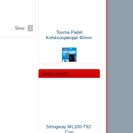
Sivu:
1
Tourna Padel
Kehäsuojateippi 40mm
Tarjoukset
11.90€
Laadukas Tournan keh...
Signum S-7000
Jännityskone (Pöytämalli)
Stringway ML100-T92-
Con