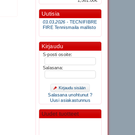
1,561.00€
Uutisia
03.03.2026 -
TECNIFIBRE
FIRE Tennismaila mallisto
Kirjaudu
S-posti osoite:
Salasana:
Kirjaudu sisään
Salasana unohtunut ?
Uusi asiakastunnus
Uudet tuotteet