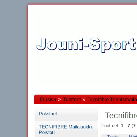
»
»
Etusivu
Tuotteet
Tecnifibre Tennismaila
Tecnifib
Polvituet
Tuotteet:
1
-
7
(
7
TECNIFIBRE Mailalaukku
Poistot!
Tuote
Hin