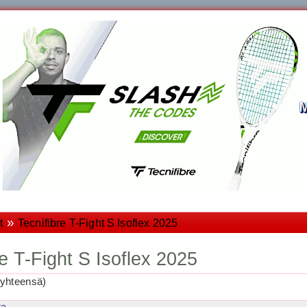
»
t
Tecnifibre T-Fight S Isoflex 2025
re T-Fight S Isoflex 2025
yhteensä)
ta