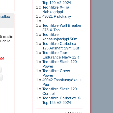
Top 120 V2 2024
1 x
Tecnifibre X-Tra
Nahkagrippi
1 x
43021 Pallokärry
Isoflex
1 x
1 x
Tecnifibre Wall Breaker
375 X-Top
1 x
Tecnifibre
5 mallin
kehäsuojateippi 50m
audelle
1 x
Tecnifibre Carboflex
125 Airshaft Synt.Gut
1 x
Tecnifibre Tour
Endurance Navy 12R
00€
1 x
Tecnifibre Slash 120
Power
1 x
Tecnifibre Cross
Power
1 x
40042 Tasoitustyökalu
Puu
1 x
Tecnifibre Slash 120
Control
1 x
Tecnifibre Carboflex X-
Top 125 V2 2024