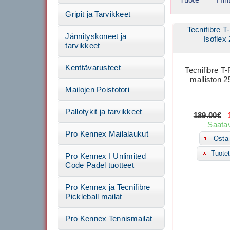
Gripit ja Tarvikkeet
Tecnifibre T
Jännityskoneet ja
Isoflex
tarvikkeet
Kenttävarusteet
Tecnifibre T-
malliston 2
Mailojen Poistotori
Pallotykit ja tarvikkeet
189.00€
1
Saatav
Pro Kennex Mailalaukut
Osta 
Tuotet
Pro Kennex I Unlimited
Code Padel tuotteet
Pro Kennex ja Tecnifibre
Pickleball mailat
Pro Kennex Tennismailat