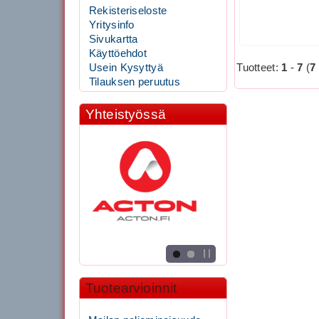
Rekisteriseloste
Yritysinfo
Sivukartta
Käyttöehdot
Tuotteet:
1
-
7
(
7
Usein Kysyttyä
Tilauksen peruutus
Yhteistyössä
Tuotearvioinnit