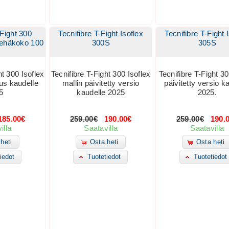
-Fight 300
Tecnifibre T-Fight Isoflex
Tecnifibre T-Fight 
kehäkoko 100
300S
305S
ht 300 Isoflex
Tecnifibre T-Fight 300 Isoflex
Tecnifibre T-Fight 30
us kaudelle
mallin päivitetty versio
päivitetty versio k
5
kaudelle 2025
2025.
85.00€
259.00€
190.00€
259.00€
190.
illa
Saatavilla
Saatavilla
heti
Osta heti
Osta heti
iedot
Tuotetiedot
Tuotetiedot