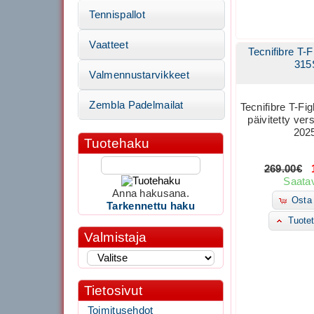
Tennispallot
Vaatteet
Tecnifibre T-F
315
Valmennustarvikkeet
Zembla Padelmailat
Tecnifibre T-Fig
päivitetty ver
202
Tuotehaku
269.00€
1
Saatav
Anna hakusana.
Osta 
Tarkennettu haku
Tuotet
Valmistaja
Tietosivut
Toimitusehdot