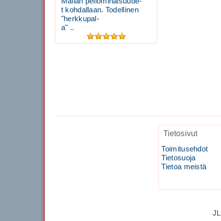
Mailan peliominaisuude-
t kohdallaan. Todellinen
"herkkupal-
a" ..
Tietosivut
Toimitusehdot
Tietosuoja
Tietoa meistä
J