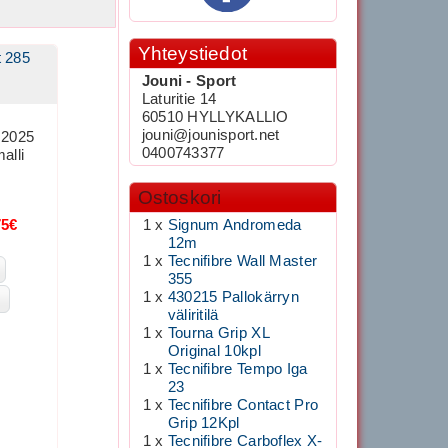
Yhteystiedot
t 285
Jouni - Sport
Laturitie 14
60510 HYLLYKALLIO
jouni@jounisport.net
t 2025
0400743377
alli
Ostoskori
75€
1 x
Signum Andromeda
12m
1 x
Tecnifibre Wall Master
355
1 x
430215 Pallokärryn
väliritilä
1 x
Tourna Grip XL
Original 10kpl
1 x
Tecnifibre Tempo Iga
23
1 x
Tecnifibre Contact Pro
Grip 12Kpl
1 x
Tecnifibre Carboflex X-