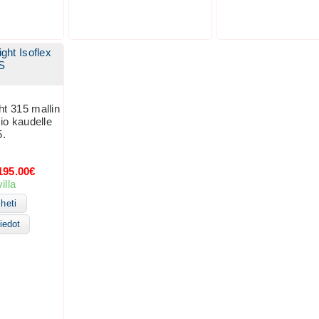
ight Isoflex
S
ht 315 mallin
sio kaudelle
5.
95.00€
illa
heti
iedot