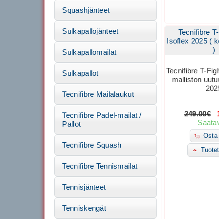
Squashjänteet
Sulkapallojänteet
Tecnifibre T
Isoflex 2025 ( 
)
Sulkapallomailat
Tecnifibre T-Fig
Sulkapallot
malliston uutu
202
Tecnifibre Mailalaukut
249.00€
1
Tecnifibre Padel-mailat /
Saatav
Pallot
Osta 
Tecnifibre Squash
Tuotet
Tecnifibre Tennismailat
Tennisjänteet
Tenniskengät