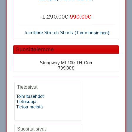
1,650.00€
SIGNUM S-7000 &...
1,290.00€
990.00€
Signum S-7000 Jännityskone (Jalustamalli)
Tecnifibre Stretch Shorts (Tummansininen)
1,999.00€
SIGNUM S-7000 &...
Suosittelemme
39.50€
29.00€
40883 Harjasosa hiekkanurmiharjaan
Stringway ML100-TH-Con
799.00€
Kirschbaum Flash Shark 200m
29.00€
Vaihto harjasosa hie...
Tietosivut
129.00€
115.00€
Kirschbaum Flash Shark 200m
Toimitusehdot
Tietosuoja
Tietoa meistä
Tecnifibre Sukka 3pr matala varsi / Valkoinen
129.00€
115.00€
Käsiystäv&...
Suositut sivut
19.90€
15.90€
Tecnifibre Classic Sukka 3pr