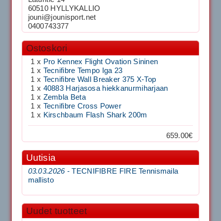
60510 HYLLYKALLIO
jouni@jounisport.net
0400743377
Ostoskori
1 x
Pro Kennex Flight Ovation Sininen
1 x
Tecnifibre Tempo Iga 23
1 x
Tecnifibre Wall Breaker 375 X-Top
1 x
40883 Harjasosa hiekkanurmiharjaan
1 x
Zembla Beta
1 x
Tecnifibre Cross Power
1 x
Kirschbaum Flash Shark 200m
659.00€
Uutisia
03.03.2026 -
TECNIFIBRE FIRE Tennismaila
mallisto
Uudet tuotteet