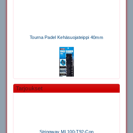
Tourna Padel Kehäsuojateippi 40mm
Tarjoukset
11.90€
Laadukas Tournan keh...
Signum S-7000 Jännityskone (Pöytämalli)
Stringway ML100-T92-Con