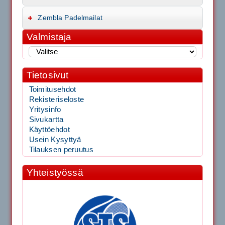
Zembla Padelmailat
Valmistaja
Tietosivut
Toimitusehdot
Rekisteriseloste
Yritysinfo
Sivukartta
Käyttöehdot
Usein Kysyttyä
Tilauksen peruutus
Yhteistyössä