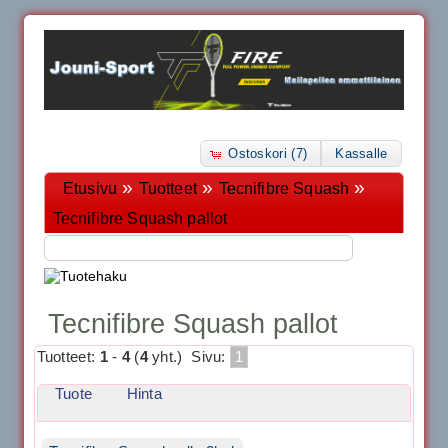
Ostoskori (7)
Kassalle
»
»
»
Etusivu
Tuotteet
Tecnifibre Squash
Tecnifibre Squash pallot
Tecnifibre Squash pallot
Tuotteet:
1
-
4
(
4
yht.)
Sivu:
1
Tuote
Hinta