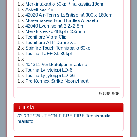
1 x
Merkintäkartio 50kpl / halkaisija 19cm
1 x
Askeltikas 4m
1 x
42020 Air-Tennis Lyöntiseinä 300 x 180cm
1 x
Movemakers Run Hurdles Aitasetti
1 x
42040 Lyöntiseinä 2.2x2.8m
1 x
Merkkikiekko 48kpl / 155mm
1 x
Tecnifibre Vibra Clip
1 x
Tecnifibre ATP Damp XL
2 x
Spinfire Touch Tennispallo 60kpl
1 x
Tourna TUFF XL 30kpl
1 x
1 x
404311 Verkkotolpan maakiila
1 x
Tourna Lyijyteippi LD-6
1 x
Tourna Lyijyteippi LD-36
1 x
Pro Kennex Strike Neonvihreä
9,888.90€
Uutisia
03.03.2026 -
TECNIFIBRE FIRE Tennismaila
mallisto