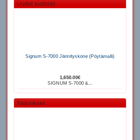
Uudet tuotteet
Signum S-7000 Jännityskone (Pöytämalli)
1,650.00€
SIGNUM S-7000 &...
Signum S-7000 Jännityskone (Jalustamalli)
Tarjoukset
1,999.00€
SIGNUM S-7000 &...
40883 Harjasosa hiekkanurmiharjaan