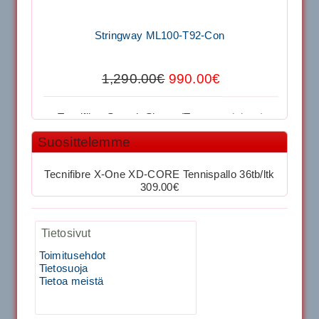
Stringway ML100-T92-Con
29.00€
Vaihto harjasosa hie...
1,290.00€
990.00€
Kirschbaum Flash Shark 200m
Tecnifibre Stretch Shorts (Tummansininen)
129.00€
115.00€
Käsiystäv&...
Suosittelemme
39.50€
29.00€
Tecnifibre Classic Sukka 3pr
Tecnifibre X-One XD-CORE Tennispallo 36tb/ltk
309.00€
Kirschbaum Flash Shark 200m
Tietosivut
Toimitusehdot
129.00€
115.00€
Tietosuoja
Tietoa meistä
Tecnifibre Sukka 3pr matala varsi / Valkoinen
19.90€