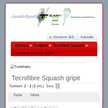
Ostoskori (62)
Kassalle
»
»
»
Etusivu
Tuotteet
Tecnifibre Squash
Tecnifibre Squash gripit
Tecnifibre Squash gripit
Tuotteet:
1
-
1
(
1
yht.)
Sivu:
1
Tuote
Hinta