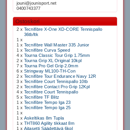
jouni@jounisport.net
0400743377
Ostoskori
2 x
Tecnifibre X-One XD-CORE Tennispallo
36tb/ltk
1 x
1 x
Tecnifibre Wall Master 335 Junior
1 x
Tecnifibre Curva Speed
4 x
Tourna Classic Tour Grip 1.75mm
2 x
Tourna Grip XL Original 10kpl
7 x
Tourna Pro Gel Grip 2.0mm
6 x
Stringway ML100-TH-Con
2 x
Tecnifibre Tour Endurance Navy 12R
3 x
Tecnifibre Court Tennispallo 10tb
2 x
Tecnifibre Contact Pro Grip 12Kpl
4 x
Tecnifibre Court Tennispallo
5 x
Tecnifibre TF Blitz
1 x
Tecnifibre Tempo Iga 23
1 x
Tecnifibre Tempo Iga 25
1 x
1 x
Askeltikas 8m Tupla
1 x
THT860 Agility tikkaat 8m
1 x
Aitasetti Säädettävä 6kpl