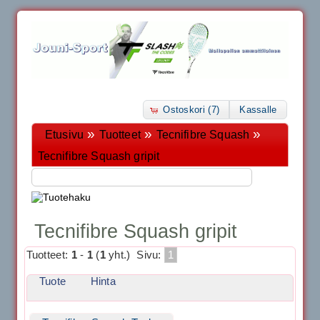
Ostoskori (7)
Kassalle
»
»
»
Etusivu
Tuotteet
Tecnifibre Squash
Tecnifibre Squash gripit
Tecnifibre Squash gripit
Tuotteet:
1
-
1
(
1
yht.)
Sivu:
1
Tuote
Hinta