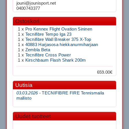
jouni@jounisport.net
0400743377
Ostoskori
1 x
Pro Kennex Flight Ovation Sininen
1 x
Tecnifibre Tempo Iga 23
1 x
Tecnifibre Wall Breaker 375 X-Top
1 x
40883 Harjasosa hiekkanurmiharjaan
1 x
Zembla Beta
1 x
Tecnifibre Cross Power
1 x
Kirschbaum Flash Shark 200m
659.00€
Uutisia
03.03.2026 -
TECNIFIBRE FIRE Tennismaila
mallisto
Uudet tuotteet