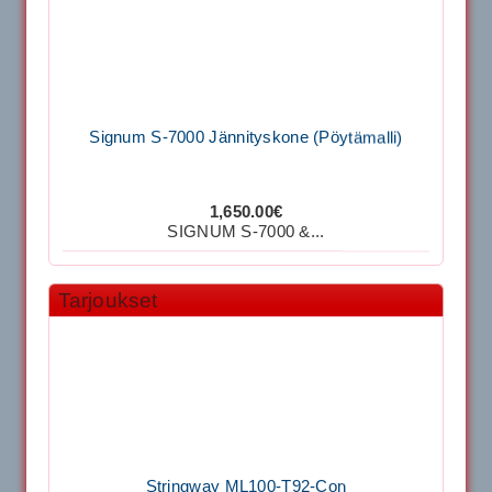
Signum S-7000 Jännityskone (Pöytämalli)
1,650.00€
SIGNUM S-7000 &...
Signum S-7000 Jännityskone (Jalustamalli)
Tarjoukset
1,999.00€
SIGNUM S-7000 &...
40883 Harjasosa hiekkanurmiharjaan
Stringway ML100-T92-Con
29.00€