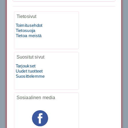
Vaihto harjasosa hie...
129.00€
115.00€
Kirschbaum Flash Shark 200m
Tietosivut
Toimitusehdot
Tecnifibre Sukka 3pr matala varsi / Valkoinen
Tietosuoja
Tietoa meistä
129.00€
115.00€
Käsiystäv&...
19.90€
15.90€
Tecnifibre Classic Sukka 3pr
Suositut sivut
Tarjoukset
Tecnifibre Razor Spin 12m
Uudet tuotteet
Suosittelemme
19.90€
17.90€
Sosiaalinen media
Tecnifibre Razor Spin 200m
19.90€
Laadukas urheilusukk...