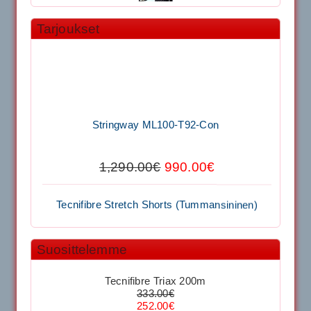
Tarjoukset
11.90€
Laadukas Tournan keh...
Signum S-7000 Jännityskone (Pöytämalli)
Stringway ML100-T92-Con
1,650.00€
SIGNUM S-7000 &...
1,290.00€
990.00€
Signum S-7000 Jännityskone (Jalustamalli)
Tecnifibre Stretch Shorts (Tummansininen)
1,999.00€
SIGNUM S-7000 &...
Suosittelemme
39.50€
29.00€
40883 Harjasosa hiekkanurmiharjaan
Tecnifibre Triax 200m
Kirschbaum Flash Shark 200m
333.00€
252.00€
29.00€