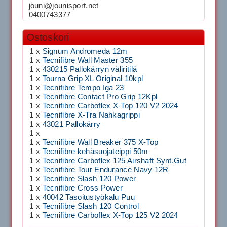
jouni@jounisport.net
0400743377
Ostoskori
1 x
Signum Andromeda 12m
1 x
Tecnifibre Wall Master 355
1 x
430215 Pallokärryn väliritilä
1 x
Tourna Grip XL Original 10kpl
1 x
Tecnifibre Tempo Iga 23
1 x
Tecnifibre Contact Pro Grip 12Kpl
1 x
Tecnifibre Carboflex X-Top 120 V2 2024
1 x
Tecnifibre X-Tra Nahkagrippi
1 x
43021 Pallokärry
1 x
1 x
Tecnifibre Wall Breaker 375 X-Top
1 x
Tecnifibre kehäsuojateippi 50m
1 x
Tecnifibre Carboflex 125 Airshaft Synt.Gut
1 x
Tecnifibre Tour Endurance Navy 12R
1 x
Tecnifibre Slash 120 Power
1 x
Tecnifibre Cross Power
1 x
40042 Tasoitustyökalu Puu
1 x
Tecnifibre Slash 120 Control
1 x
Tecnifibre Carboflex X-Top 125 V2 2024