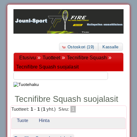
Ostoskori (19)
Kassalle
»
»
»
Etusivu
Tuotteet
Tecnifibre Squash
Tecnifibre Squash suojalasit
Tecnifibre Squash suojalasit
Tuotteet:
1
-
1
(
1
yht.)
Sivu:
1
Tuote
Hinta