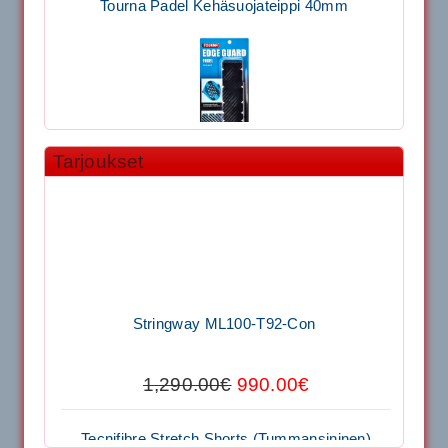
Tarjoukset
11.90€
Laadukas Tournan keh...
Signum S-7000 Jännityskone (Pöytämalli)
Stringway ML100-T92-Con
1,650.00€
SIGNUM S-7000 &...
1,290.00€
990.00€
Signum S-7000 Jännityskone (Jalustamalli)
Tecnifibre Stretch Shorts (Tummansininen)