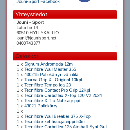
Jouni-Sport Facebook
Yhteystiedot
Jouni - Sport
Laturitie 14
60510 HYLLYKALLIO
jouni@jounisport.net
0400743377
Ostoskori
1 x
Signum Andromeda 12m
1 x
Tecnifibre Wall Master 355
1 x
430215 Pallokärryn väliritilä
1 x
Tourna Grip XL Original 10kpl
1 x
Tecnifibre Tempo Iga 23
1 x
Tecnifibre Contact Pro Grip 12Kpl
1 x
Tecnifibre Carboflex X-Top 120 V2 2024
1 x
Tecnifibre X-Tra Nahkagrippi
1 x
43021 Pallokärry
1 x
1 x
Tecnifibre Wall Breaker 375 X-Top
1 x
Tecnifibre kehäsuojateippi 50m
1 x
Tecnifibre Carboflex 125 Airshaft Synt.Gut