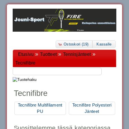
Ostoskori (19)
Kassalle
»
»
»
Etusivu
Tuotteet
Tennisjänteet
Tecnifibre
Tecnifibre
Tecnifibre Multifilament
Tecnifibre Polyesteri
PU
Jänteet
Suosittelemme tässä kategoriassa