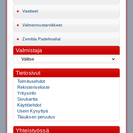
Vaatteet
Valmennustarvikkeet
Zembla Padelmailat
Valmistaja
Tietosivut
Toimitusehdot
Rekisteriseloste
Yritysinfo
Sivukartta
Käyttöehdot
Usein Kysyttyä
Tilauksen peruutus
Yhteistyössä