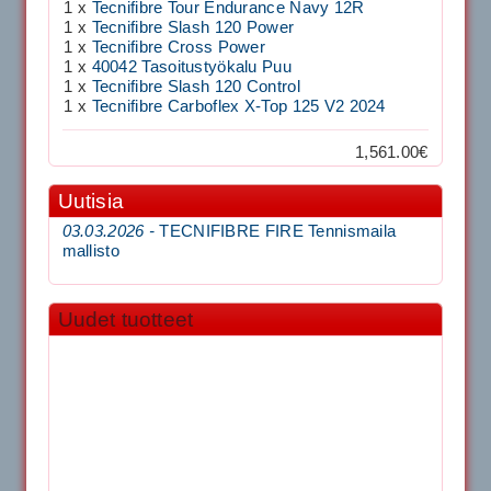
1 x
Tecnifibre Tour Endurance Navy 12R
1 x
Tecnifibre Slash 120 Power
1 x
Tecnifibre Cross Power
1 x
40042 Tasoitustyökalu Puu
1 x
Tecnifibre Slash 120 Control
1 x
Tecnifibre Carboflex X-Top 125 V2 2024
1,561.00€
Uutisia
03.03.2026 -
TECNIFIBRE FIRE Tennismaila
mallisto
Uudet tuotteet
Tourna Padel Kehäsuojateippi 40mm