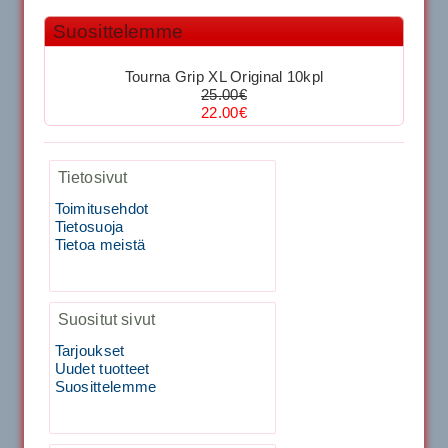
1,999.00€
SIGNUM S-7000 &...
Suosittelemme
39.50€
29.00€
40883 Harjasosa hiekkanurmiharjaan
Tourna Grip XL Original 10kpl
25.00€
22.00€
Kirschbaum Flash Shark 200m
29.00€
Vaihto harjasosa hie...
Tietosivut
129.00€
115.00€
Kirschbaum Flash Shark 200m
Toimitusehdot
Tietosuoja
Tietoa meistä
Tecnifibre Sukka 3pr matala varsi / Valkoinen
129.00€
115.00€
Käsiystäv&...
Suositut sivut
19.90€
15.90€
Tecnifibre Classic Sukka 3pr
Tarjoukset
Uudet tuotteet
Tecnifibre Razor Spin 12m
Suosittelemme