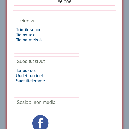
96.00€
Kirschbaum Flash Shark 200m
29.00€
Vaihto harjasosa hie...
Tietosivut
129.00€
115.00€
Toimitusehdot
Kirschbaum Flash Shark 200m
Tietosuoja
Tietoa meistä
Tecnifibre Sukka 3pr matala varsi / Valkoinen
129.00€
115.00€
Käsiystäv&...
Suositut sivut
19.90€
15.90€
Tecnifibre Classic Sukka 3pr
Tarjoukset
Uudet tuotteet
Suosittelemme
Tecnifibre Razor Spin 12m
Sosiaalinen media
19.90€
17.90€
Tecnifibre Razor Spin 200m
19.90€