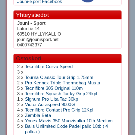
Jouni-Sport Facebook
Yhteystiedot
Jouni - Sport
Laturitie 14
60510 HYLLYKALLIO
jouni@jounisport.net
0400743377
Ostoskori
2 x
Tecnifibre Curva Speed
3 x
3 x
Tourna Classic Tour Grip 1.75mm
2 x
Pro Kennex Triple Thermobag Musta
5 x
Tecnifibre 305 Original 110m
3 x
Tecnifibre Squash Tacky Grip 24kpl
1 x
Signum Pro Ulta Tac 30kpl
2 x
Victor Auraspeed 9000G
4 x
Tecnifibre Contact Pro Grip 12Kpl
2 x
Zembla Beta
4 x
Yonex Mavis 350 Muovisulka 10tb Medium
5 x
Balls Unlimited Code Padel pallo 18tb ( 4
palloa )