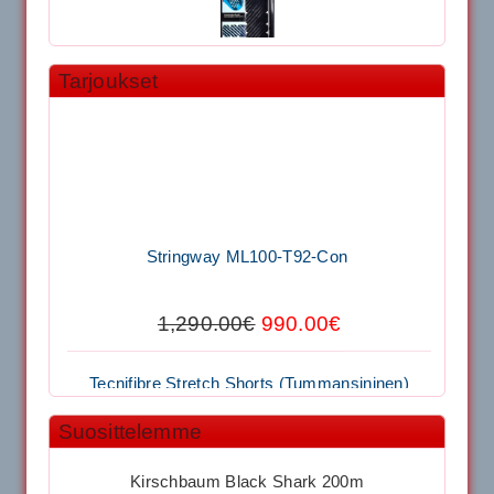
Tarjoukset
11.90€
Laadukas Tournan keh...
Signum S-7000 Jännityskone (Pöytämalli)
Stringway ML100-T92-Con
1,650.00€
SIGNUM S-7000 &...
1,290.00€
990.00€
Signum S-7000 Jännityskone (Jalustamalli)
Tecnifibre Stretch Shorts (Tummansininen)
1,999.00€
SIGNUM S-7000 &...
Suosittelemme
39.50€
29.00€
40883 Harjasosa hiekkanurmiharjaan
Kirschbaum Black Shark 200m