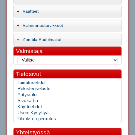
Vaatteet
Valmennustarvikkeet
Zembla Padelmailat
Valmistaja
Tietosivut
Toimitusehdot
Rekisteriseloste
Yritysinfo
Sivukartta
Käyttöehdot
Usein Kysyttyä
Tilauksen peruutus
Yhteistyössä