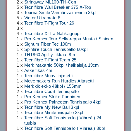
2 x
Stringway ML100-TH-Con
5 x
Tecnifibre Wall Breaker 375 X-Top
3 x
Tourna Smile Värinänvaimennin 3kpl
5 x
Victor Ultramate 8
4 x
Tecnifibre T-Fight Tour 26
3 x
4 x
Tecnifibre X-Tra Nahkagrippi
1 x
Pro Kennex Tour Selkäreppu Musta / Sininen
1 x
Signum Fiber Tec 100m
1 x
Spinfire Touch Tennispallo 60kpl
1 x
THT860 Agility tikkaat 8m
1 x
Tecnifibre T-Fight Team 25
1 x
Merkintäkartio 50kpl / halkaisija 19cm
1 x
Askeltikas 4m
1 x
Tecnifibre Muovilinjasetti
1 x
Movemakers Run Hurdles Aitasetti
1 x
Merkkikiekko 48kpl / 155mm
2 x
Tecnifibre Court Tennispallo
1 x
Pro Kennex Strike Punainen
1 x
Pro Kennex Paineeton Tennispallo 4kpl
1 x
Tecnifibre My New Ball 3kpl
1 x
Tecnifibre Minitennispallo 3kpl
1 x
Tecnifibre Soft Tennispallo ( Vihreä ) 24
tuubia
1 x
Tecnifibre Soft Tennispallo ( Vihreä ) 3kpl