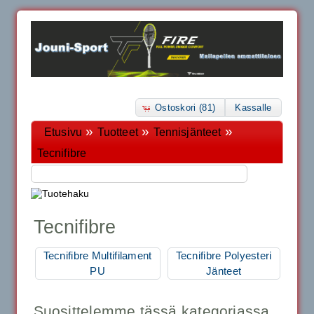
Ostoskori (81)
Kassalle
»
»
»
Etusivu
Tuotteet
Tennisjänteet
Tecnifibre
Tecnifibre
Tecnifibre Multifilament
Tecnifibre Polyesteri
PU
Jänteet
Suosittelemme tässä kategoriassa