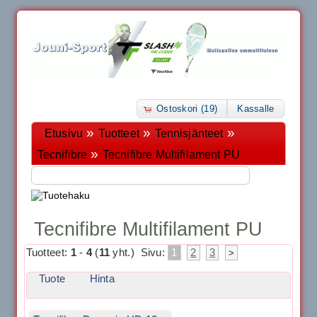
Ostoskori (19)
Kassalle
»
»
»
Etusivu
Tuotteet
Tennisjänteet
»
Tecnifibre
Tecnifibre Multifilament PU
Tecnifibre Multifilament PU
Tuotteet:
1
-
4
(
11
yht.)
Sivu:
1
2
3
>
Tuote
Hinta