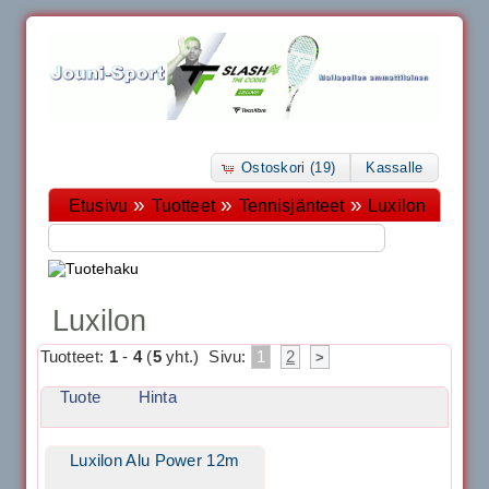
Ostoskori (19)
Kassalle
»
»
»
Etusivu
Tuotteet
Tennisjänteet
Luxilon
Luxilon
Tuotteet:
1
-
4
(
5
yht.)
Sivu:
1
2
>
Tuote
Hinta
Luxilon Alu Power 12m