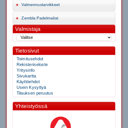
Valmennustarvikkeet
Zembla Padelmailat
Valmistaja
Tietosivut
Toimitusehdot
Rekisteriseloste
Yritysinfo
Sivukartta
Käyttöehdot
Usein Kysyttyä
Tilauksen peruutus
Yhteistyössä