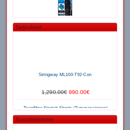
Tarjoukset
11.90€
Laadukas Tournan keh...
Signum S-7000 Jännityskone (Pöytämalli)
Stringway ML100-T92-Con
1,650.00€
SIGNUM S-7000 &...
1,290.00€
990.00€
Signum S-7000 Jännityskone (Jalustamalli)
Tecnifibre Stretch Shorts (Tummansininen)
1,999.00€
SIGNUM S-7000 &...
Suosittelemme
39.50€
29.00€