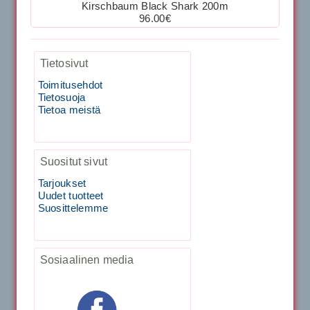
40883 Harjasosa hiekkanurmiharjaan
Kirschbaum Black Shark 200m
96.00€
Kirschbaum Flash Shark 200m
29.00€
Vaihto harjasosa hie...
Tietosivut
129.00€
115.00€
Toimitusehdot
Kirschbaum Flash Shark 200m
Tietosuoja
Tietoa meistä
Tecnifibre Sukka 3pr matala varsi / Valkoinen
129.00€
115.00€
Käsiystäv&...
Suositut sivut
19.90€
15.90€
Tecnifibre Classic Sukka 3pr
Tarjoukset
Uudet tuotteet
Suosittelemme
Tecnifibre Razor Spin 12m
Sosiaalinen media
19.90€
17.90€
Tecnifibre Razor Spin 200m