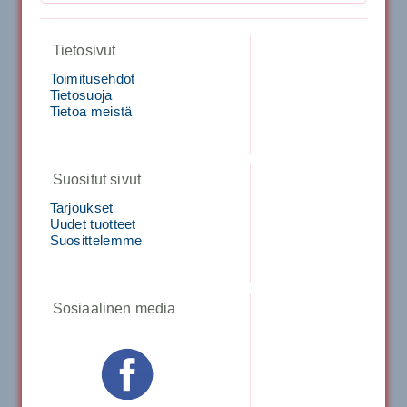
Kirschbaum Flash Shark 200m
29.00€
Tietosivut
Vaihto harjasosa hie...
Toimitusehdot
129.00€
115.00€
Tietosuoja
Kirschbaum Flash Shark 200m
Tietoa meistä
Tecnifibre Sukka 3pr matala varsi / Valkoinen
129.00€
115.00€
Käsiystäv&...
Suositut sivut
Tarjoukset
19.90€
15.90€
Tecnifibre Classic Sukka 3pr
Uudet tuotteet
Suosittelemme
Tecnifibre Razor Spin 12m
Sosiaalinen media
19.90€
17.90€
Tecnifibre Razor Spin 200m
19.90€