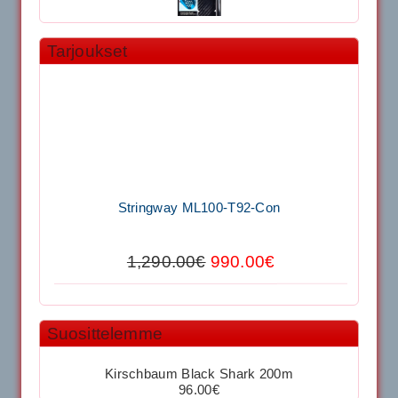
Tarjoukset
11.90€
Laadukas Tournan keh...
Signum S-7000 Jännityskone (Pöytämalli)
Stringway ML100-T92-Con
1,650.00€
SIGNUM S-7000 &...
1,290.00€
990.00€
Signum S-7000 Jännityskone (Jalustamalli)
Tecnifibre Stretch Shorts (Tummansininen)
1,999.00€
Suosittelemme
SIGNUM S-7000 &...
39.50€
29.00€
Kirschbaum Black Shark 200m
40883 Harjasosa hiekkanurmiharjaan
96.00€