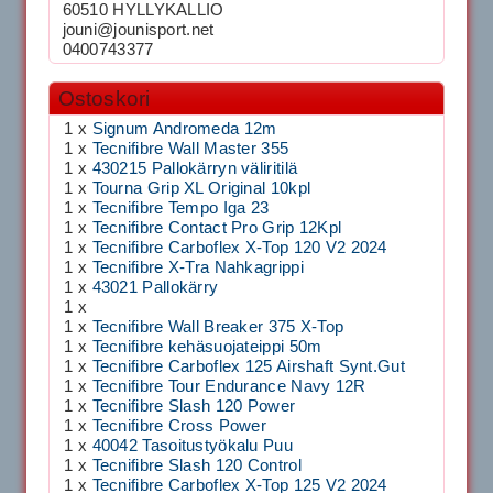
60510 HYLLYKALLIO
jouni@jounisport.net
0400743377
Ostoskori
1 x
Signum Andromeda 12m
1 x
Tecnifibre Wall Master 355
1 x
430215 Pallokärryn väliritilä
1 x
Tourna Grip XL Original 10kpl
1 x
Tecnifibre Tempo Iga 23
1 x
Tecnifibre Contact Pro Grip 12Kpl
1 x
Tecnifibre Carboflex X-Top 120 V2 2024
1 x
Tecnifibre X-Tra Nahkagrippi
1 x
43021 Pallokärry
1 x
1 x
Tecnifibre Wall Breaker 375 X-Top
1 x
Tecnifibre kehäsuojateippi 50m
1 x
Tecnifibre Carboflex 125 Airshaft Synt.Gut
1 x
Tecnifibre Tour Endurance Navy 12R
1 x
Tecnifibre Slash 120 Power
1 x
Tecnifibre Cross Power
1 x
40042 Tasoitustyökalu Puu
1 x
Tecnifibre Slash 120 Control
1 x
Tecnifibre Carboflex X-Top 125 V2 2024