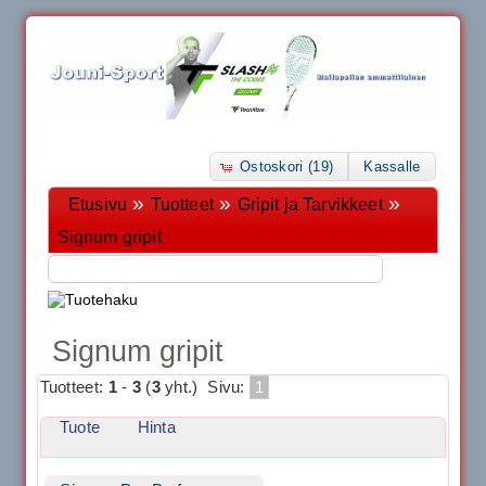
Ostoskori (19)
Kassalle
»
»
»
Etusivu
Tuotteet
Gripit ja Tarvikkeet
Signum gripit
Signum gripit
Tuotteet:
1
-
3
(
3
yht.)
Sivu:
1
Tuote
Hinta