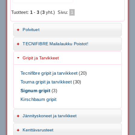
Tuotteet:
1
-
3
(
3
yht.)
Sivu:
1
Polvituet
TECNIFIBRE Mailalaukku Poistot!
Gripit ja Tarvikkeet
Tecnifibre gripit ja tarvikkeet
(20)
Tourna gripit ja tarvikkeet
(30)
Signum gripit
(3)
Kirschbaum gripit
Jännityskoneet ja tarvikkeet
Kenttävarusteet