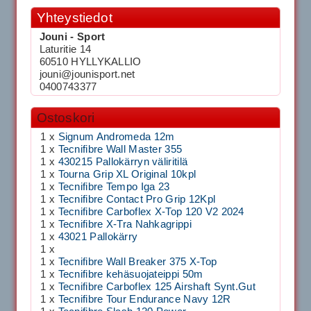
Yhteystiedot
Jouni - Sport
Laturitie 14
60510 HYLLYKALLIO
jouni@jounisport.net
0400743377
Ostoskori
1 x
Signum Andromeda 12m
1 x
Tecnifibre Wall Master 355
1 x
430215 Pallokärryn väliritilä
1 x
Tourna Grip XL Original 10kpl
1 x
Tecnifibre Tempo Iga 23
1 x
Tecnifibre Contact Pro Grip 12Kpl
1 x
Tecnifibre Carboflex X-Top 120 V2 2024
1 x
Tecnifibre X-Tra Nahkagrippi
1 x
43021 Pallokärry
1 x
1 x
Tecnifibre Wall Breaker 375 X-Top
1 x
Tecnifibre kehäsuojateippi 50m
1 x
Tecnifibre Carboflex 125 Airshaft Synt.Gut
1 x
Tecnifibre Tour Endurance Navy 12R