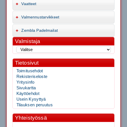
Vaatteet
Valmennustarvikkeet
Zembla Padelmailat
Valmistaja
Tietosivut
Toimitusehdot
Rekisteriseloste
Yritysinfo
Sivukartta
Käyttöehdot
Usein Kysyttyä
Tilauksen peruutus
Yhteistyössä