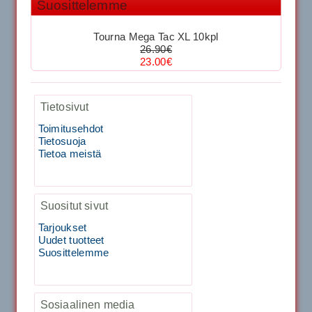
Suosittelemme
SIGNUM S-7000 &...
39.50€
29.00€
Tourna Mega Tac XL 10kpl
40883 Harjasosa hiekkanurmiharjaan
26.90€
23.00€
Kirschbaum Flash Shark 200m
29.00€
Vaihto harjasosa hie...
Tietosivut
129.00€
115.00€
Kirschbaum Flash Shark 200m
Toimitusehdot
Tietosuoja
Tietoa meistä
Tecnifibre Sukka 3pr matala varsi / Valkoinen
129.00€
115.00€
Käsiystäv&...
Suositut sivut
19.90€
15.90€
Tecnifibre Classic Sukka 3pr
Tarjoukset
Uudet tuotteet
Suosittelemme
Tecnifibre Razor Spin 12m
Sosiaalinen media
19.90€
17.90€