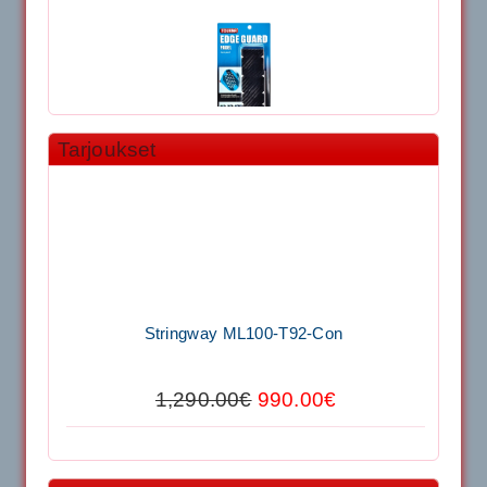
Tarjoukset
11.90€
Laadukas Tournan keh...
Signum S-7000 Jännityskone (Pöytämalli)
Stringway ML100-T92-Con
1,650.00€
SIGNUM S-7000 &...
1,290.00€
990.00€
Signum S-7000 Jännityskone (Jalustamalli)
Tecnifibre Stretch Shorts (Tummansininen)
1,999.00€