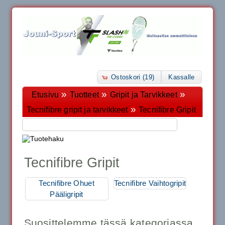
Ostoskori (19)
Kassalle
»
»
»
Etusivu
Tuotteet
Gripit ja Tarvikkeet
»
Tecnifibre gripit ja tarvikkeet
Tecnifibre Gripit
Tecnifibre Gripit
Tecnifibre Ohuet
Tecnifibre Vaihtogripit
Pääligripit
Suosittelemme tässä kategoriassa