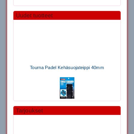
Uudet tuotteet
Tourna Padel Kehäsuojateippi 40mm
Tarjoukset
11.90€
Laadukas Tournan keh...