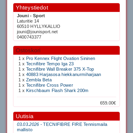
Yhteystiedot
Jouni - Sport
Laturitie 14
60510 HYLLYKALLIO
jouni@jounisport.net
0400743377
Ostoskori
1 x
Pro Kennex Flight Ovation Sininen
1 x
Tecnifibre Tempo Iga 23
1 x
Tecnifibre Wall Breaker 375 X-Top
1 x
40883 Harjasosa hiekkanurmiharjaan
1 x
Zembla Beta
1 x
Tecnifibre Cross Power
1 x
Kirschbaum Flash Shark 200m
659.00€
Uutisia
03.03.2026 -
TECNIFIBRE FIRE Tennismaila
mallisto