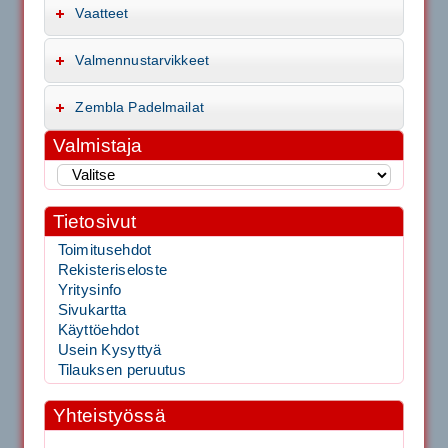
Vaatteet
Valmennustarvikkeet
Zembla Padelmailat
Valmistaja
Tietosivut
Toimitusehdot
Rekisteriseloste
Yritysinfo
Sivukartta
Käyttöehdot
Usein Kysyttyä
Tilauksen peruutus
Yhteistyössä