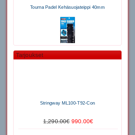
Tourna Padel Kehäsuojateippi 40mm
Tarjoukset
11.90€
Laadukas Tournan keh...
Signum S-7000 Jännityskone (Pöytämalli)
Stringway ML100-T92-Con
1,650.00€
SIGNUM S-7000 &...
1,290.00€
990.00€
Signum S-7000 Jännityskone (Jalustamalli)
Tecnifibre Stretch Shorts (Tummansininen)