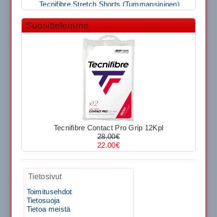
1,999.00€
SIGNUM S-7000 &...
Suosittelemme
39.50€
29.00€
40883 Harjasosa hiekkanurmiharjaan
Kirschbaum Flash Shark 200m
29.00€
Vaihto harjasosa hie...
129.00€
115.00€
Kirschbaum Flash Shark 200m
Tecnifibre Sukka 3pr matala varsi / Valkoinen
Tecnifibre Contact Pro Grip 12Kpl
28.00€
129.00€
115.00€
22.00€
Käsiystäv&...
19.90€
15.90€
Tecnifibre Classic Sukka 3pr
Tietosivut
Tecnifibre Razor Spin 12m
Toimitusehdot
Tietosuoja
Tietoa meistä