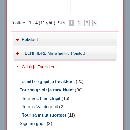
Tuotteet:
1
-
4
(
11
yht.)
Sivu:
1
2
3
>
Polvituet
TECNIFIBRE Mailalaukku Poistot!
Gripit ja Tarvikkeet
Tecnifibre gripit ja tarvikkeet
(20)
Tourna gripit ja tarvikkeet
(30)
Tourna Ohuet Gripit
(16)
Tourna Vaihtogripit
(3)
Tourna muut tuotteet
(11)
Signum gripit
(3)