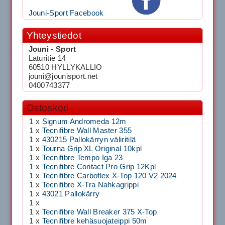
Jouni-Sport Facebook
Yhteystiedot
Jouni - Sport
Laturitie 14
60510 HYLLYKALLIO
jouni@jounisport.net
0400743377
Ostoskori
1 x
Signum Andromeda 12m
1 x
Tecnifibre Wall Master 355
1 x
430215 Pallokärryn väliritilä
1 x
Tourna Grip XL Original 10kpl
1 x
Tecnifibre Tempo Iga 23
1 x
Tecnifibre Contact Pro Grip 12Kpl
1 x
Tecnifibre Carboflex X-Top 120 V2 2024
1 x
Tecnifibre X-Tra Nahkagrippi
1 x
43021 Pallokärry
1 x
1 x
Tecnifibre Wall Breaker 375 X-Top
1 x
Tecnifibre kehäsuojateippi 50m