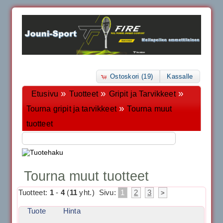
Ostoskori (19)
Kassalle
»
»
»
Etusivu
Tuotteet
Gripit ja Tarvikkeet
»
Tourna gripit ja tarvikkeet
Tourna muut
tuotteet
Tourna muut tuotteet
Tuotteet:
1
-
4
(
11
yht.)
Sivu:
1
2
3
>
Tuote
Hinta