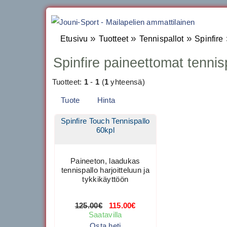
»
»
»
Etusivu
Tuotteet
Tennispallot
Spinfire
Spinfire paineettomat tennis
Tuotteet:
1
-
1
(
1
yhteensä)
Tuote
Hinta
Spinfire Touch Tennispallo
60kpl
Paineeton, laadukas
tennispallo harjoitteluun ja
tykkikäyttöön
125.00€
115.00€
Saatavilla
Osta heti