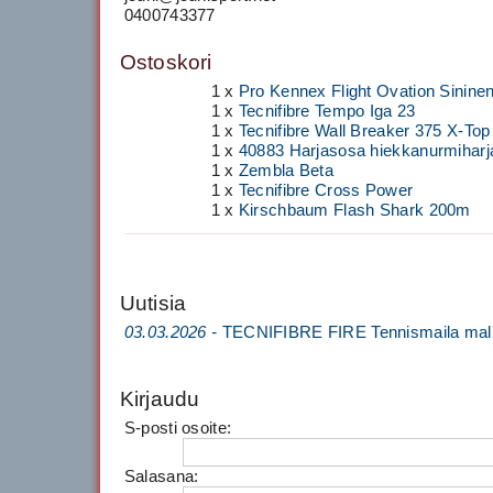
0400743377
Ostoskori
1 x
Pro Kennex Flight Ovation Sinine
1 x
Tecnifibre Tempo Iga 23
1 x
Tecnifibre Wall Breaker 375 X-Top
1 x
40883 Harjasosa hiekkanurmiharj
1 x
Zembla Beta
1 x
Tecnifibre Cross Power
1 x
Kirschbaum Flash Shark 200m
Uutisia
03.03.2026 -
TECNIFIBRE FIRE Tennismaila mall
Kirjaudu
S-posti osoite:
Salasana: