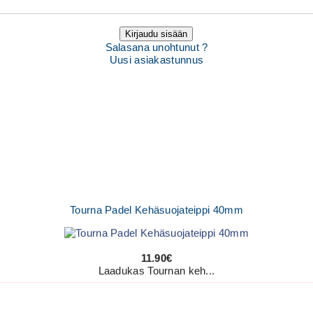
Kirjaudu sisään
Salasana unohtunut ?
Uusi asiakastunnus
Tourna Padel Kehäsuojateippi 40mm
11.90€
Laadukas Tournan keh...
Signum S-7000 Jännityskone (Pöytämalli)