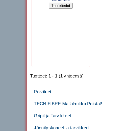
Tuotetiedot
Tuotteet:
1
-
1
(
1
yhteensä)
Polvituet
TECNIFIBRE Mailalaukku Poistot!
Gripit ja Tarvikkeet
Jännityskoneet ja tarvikkeet