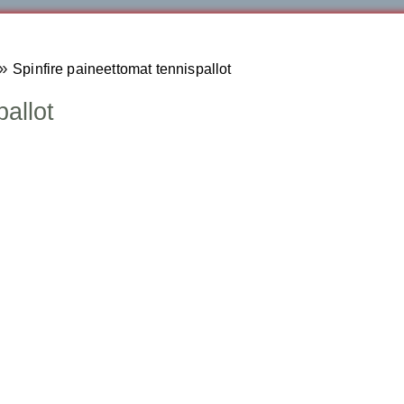
»
Spinfire paineettomat tennispallot
pallot