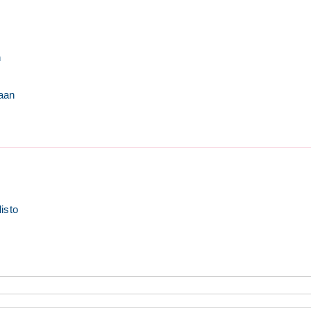
n
aan
isto