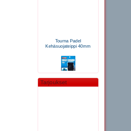
Tourna Padel
Kehäsuojateippi 40mm
Tarjoukset
11.90€
Laadukas Tournan keh...
Signum S-7000
Jännityskone (Pöytämalli)
Stringway ML100-T92-