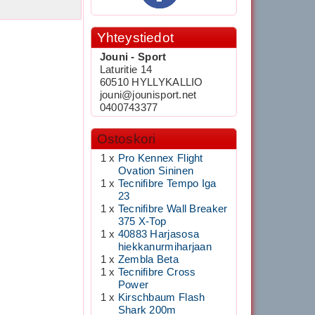
Yhteystiedot
Jouni - Sport
Laturitie 14
60510 HYLLYKALLIO
jouni@jounisport.net
0400743377
Ostoskori
1 x
Pro Kennex Flight
Ovation Sininen
1 x
Tecnifibre Tempo Iga
23
1 x
Tecnifibre Wall Breaker
375 X-Top
1 x
40883 Harjasosa
hiekkanurmiharjaan
1 x
Zembla Beta
1 x
Tecnifibre Cross
Power
1 x
Kirschbaum Flash
Shark 200m