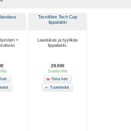
 Bandana
Tecnifibre Tech Cap
lippalakki
lyesteri +
Laadukas ja tyylikäs
tsahuivi
lippalakki.
0€
29.00€
illa
Saatavilla
heti
Osta heti
iedot
Tuotetiedot