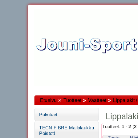
»
»
»
Etusivu
Tuotteet
Vaatteet
Lippalakit
Lippalak
Polvituet
Tuotteet:
1
-
2
(
2
TECNIFIBRE Mailalaukku
Poistot!
Tuote
Hin