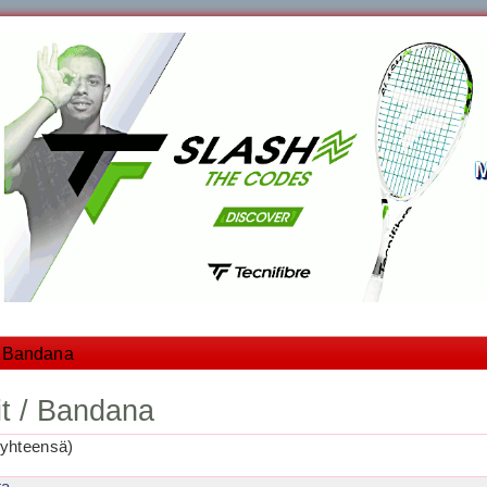
 / Bandana
it / Bandana
yhteensä)
ta