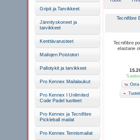
Gripit ja Tarvikkeet
Tecnifibre
Jännityskoneet ja
tarvikkeet
Kenttävarusteet
Tecnifibre po
elastane o
Mailojen Poistotori
Pallotykit ja tarvikkeet
15.2
Saatav
Pro Kennex Mailalaukut
Osta 
Tuotet
Pro Kennex I Unlimited
Code Padel tuotteet
Pro Kennex ja Tecnifibre
Pickleball mailat
Pro Kennex Tennismailat