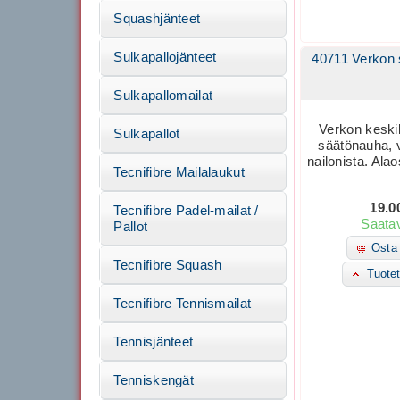
Squashjänteet
Sulkapallojänteet
40711 Verkon
Sulkapallomailat
Verkon kesk
Sulkapallot
säätönauha, v
nailonista. Alao
Tecnifibre Mailalaukut
19.0
Tecnifibre Padel-mailat /
Saatav
Pallot
Osta 
Tecnifibre Squash
Tuotet
Tecnifibre Tennismailat
Tennisjänteet
Tenniskengät