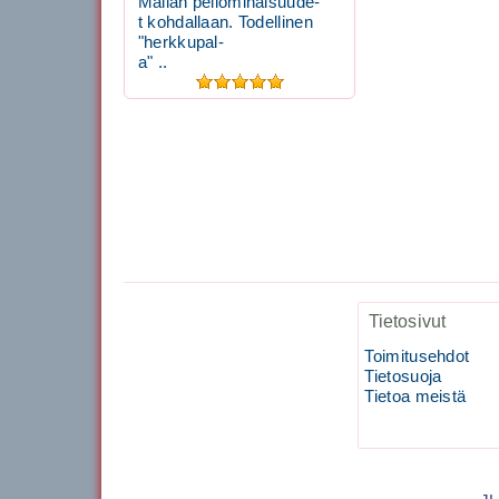
Mailan peliominaisuude-
t kohdallaan. Todellinen
"herkkupal-
a" ..
Tietosivut
Toimitusehdot
Tietosuoja
Tietoa meistä