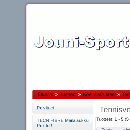
»
»
»
Etusivu
Tuotteet
Kenttävarusteet
Ten
Tennisve
Polvituet
Tuotteet:
1
-
5
(
5
TECNIFIBRE Mailalaukku
Poistot!
Tuote
Hin