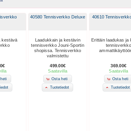
isverkko
40580 Tennisverkko Deluxe
40610 Tennisverkk
a kestävä
Laadukkain ja kestävin
Erittäin laadukas ja
erkko
tennisverkko Jouni-Sportin
tennisverkk
shopissa. Tennisverkko
ammattikäyttöö
valmistettu
00€
499.00€
369.00€
illa
Saatavilla
Saatavilla
heti
Osta heti
Osta heti
iedot
Tuotetiedot
Tuotetiedot