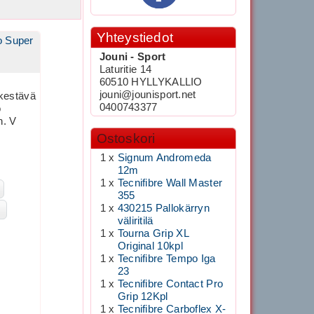
Yhteystiedot
o Super
Jouni - Sport
Laturitie 14
60510 HYLLYKALLIO
jouni@jounisport.net
 kestävä
0400743377
o
n. V
Ostoskori
1 x
Signum Andromeda
12m
1 x
Tecnifibre Wall Master
355
1 x
430215 Pallokärryn
väliritilä
1 x
Tourna Grip XL
Original 10kpl
1 x
Tecnifibre Tempo Iga
23
1 x
Tecnifibre Contact Pro
Grip 12Kpl
1 x
Tecnifibre Carboflex X-