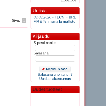
1,561.00€
Uutisia
03.03.2026 -
TECNIFIBRE
Sivu:
1
FIRE Tennismaila mallisto
Kirjaudu
S-posti osoite:
Salasana:
Kirjaudu sisään
Salasana unohtunut ?
Uusi asiakastunnus
Uudet tuotteet