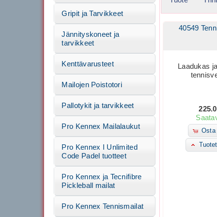
Gripit ja Tarvikkeet
40549 Tenn
Jännityskoneet ja
tarvikkeet
Kenttävarusteet
Laadukas j
tennisv
Mailojen Poistotori
Pallotykit ja tarvikkeet
225.
Saatav
Pro Kennex Mailalaukut
Osta 
Tuotet
Pro Kennex I Unlimited
Code Padel tuotteet
Pro Kennex ja Tecnifibre
Pickleball mailat
Pro Kennex Tennismailat