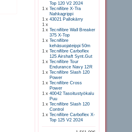
Top 120 V2 2024
1 x
Tecnifibre X-Tra
Nahkagrippi
1 x
43021 Pallokärry
1 x
1 x
Tecnifibre Wall Breaker
375 X-Top
1 x
Tecnifibre
kehäsuojateippi 50m
1 x
Tecnifibre Carboflex
125 Airshaft Synt.Gut
1 x
Tecnifibre Tour
Endurance Navy 12R
1 x
Tecnifibre Slash 120
Power
1 x
Tecnifibre Cross
Power
1 x
40042 Tasoitustyökalu
Puu
1 x
Tecnifibre Slash 120
Control
1 x
Tecnifibre Carboflex X-
Top 125 V2 2024