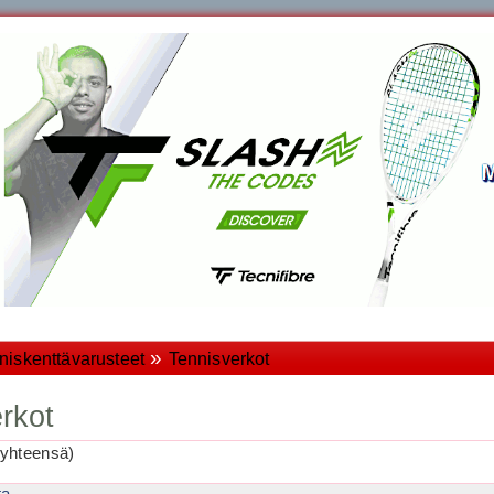
»
niskenttävarusteet
Tennisverkot
rkot
yhteensä)
ta