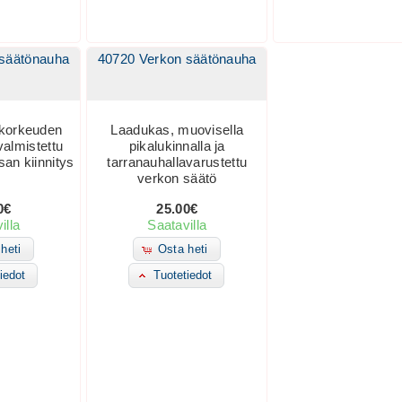
 säätönauha
40720 Verkon säätönauha
ikorkeuden
Laadukas, muovisella
almistettu
pikalukinnalla ja
san kiinnitys
tarranauhallavarustettu
verkon säätö
0€
25.00€
illa
Saatavilla
heti
Osta heti
iedot
Tuotetiedot