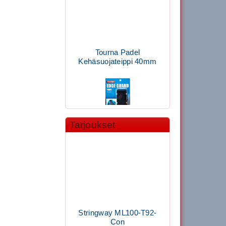
Tourna Padel
Kehäsuojateippi 40mm
Tarjoukset
11.90€
Laadukas Tournan keh...
Signum S-7000
Jännityskone (Pöytämalli)
Stringway ML100-T92-
Con