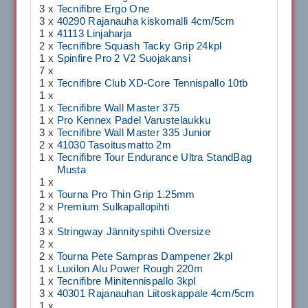
3 x
Tecnifibre Ergo One
3 x
40290 Rajanauha kiskomalli 4cm/5cm
1 x
41113 Linjaharja
2 x
Tecnifibre Squash Tacky Grip 24kpl
1 x
Spinfire Pro 2 V2 Suojakansi
7 x
1 x
Tecnifibre Club XD-Core Tennispallo 10tb
1 x
1 x
Tecnifibre Wall Master 375
1 x
Pro Kennex Padel Varustelaukku
3 x
Tecnifibre Wall Master 335 Junior
2 x
41030 Tasoitusmatto 2m
1 x
Tecnifibre Tour Endurance Ultra StandBag
Musta
1 x
1 x
Tourna Pro Thin Grip 1.25mm
2 x
Premium Sulkapallopihti
1 x
3 x
Stringway Jännityspihti Oversize
2 x
2 x
Tourna Pete Sampras Dampener 2kpl
1 x
Luxilon Alu Power Rough 220m
1 x
Tecnifibre Minitennispallo 3kpl
3 x
40301 Rajanauhan Liitoskappale 4cm/5cm
1 x