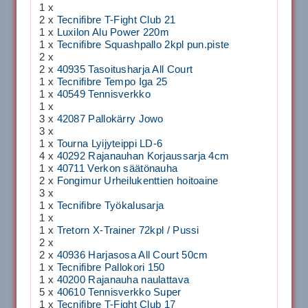
1 x
2 x
Tecnifibre T-Fight Club 21
1 x
Luxilon Alu Power 220m
1 x
Tecnifibre Squashpallo 2kpl pun.piste
2 x
2 x
40935 Tasoitusharja All Court
1 x
Tecnifibre Tempo Iga 25
1 x
40549 Tennisverkko
1 x
3 x
42087 Pallokärry Jowo
3 x
1 x
Tourna Lyijyteippi LD-6
4 x
40292 Rajanauhan Korjaussarja 4cm
1 x
40711 Verkon säätönauha
2 x
Fongimur Urheilukenttien hoitoaine
3 x
1 x
Tecnifibre Työkalusarja
1 x
1 x
Tretorn X-Trainer 72kpl / Pussi
2 x
2 x
40936 Harjasosa All Court 50cm
1 x
Tecnifibre Pallokori 150
1 x
40200 Rajanauha naulattava
5 x
40610 Tennisverkko Super
1 x
Tecnifibre T-Fight Club 17