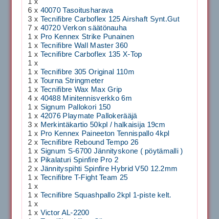
1 x
6 x
40070 Tasoitusharava
3 x
Tecnifibre Carboflex 125 Airshaft Synt.Gut
7 x
40720 Verkon säätönauha
1 x
Pro Kennex Strike Punainen
1 x
Tecnifibre Wall Master 360
1 x
Tecnifibre Carboflex 135 X-Top
1 x
1 x
Tecnifibre 305 Original 110m
1 x
Tourna Stringmeter
1 x
Tecnifibre Wax Max Grip
4 x
40488 Minitennisverkko 6m
1 x
Signum Pallokori 150
1 x
42076 Playmate Pallokerääjä
3 x
Merkintäkartio 50kpl / halkaisija 19cm
1 x
Pro Kennex Paineeton Tennispallo 4kpl
2 x
Tecnifibre Rebound Tempo 26
1 x
Signum S-6700 Jännityskone ( pöytämalli )
1 x
Pikalaturi Spinfire Pro 2
2 x
Jännityspihti Spinfire Hybrid V50 12.2mm
1 x
Tecnifibre T-Fight Team 25
1 x
1 x
Tecnifibre Squashpallo 2kpl 1-piste kelt.
1 x
1 x
Victor AL-2200