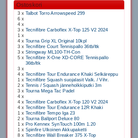
Ostoskori
3 x
Talbot Torro Arrowspeed 299
6 x
4 x
3 x
Tecnifibre Carboflex X-Top 125 V2 2024
1 x
4 x
Tourna Grip XL Original 10kpl
3 x
Tecnifibre Court Tennispallo 36tb/ltk
3 x
Stringway ML100-TH-Con
5 x
Tecnifibre X-One XD-CORE Tennispallo
36tb/ltk
3 x
4 x
Tecnifibre Tour Endurance Khaki Selkäreppu
1 x
Tecnifibre Squash suojalasit Valk. / Vihr.
2 x
Tennis / Squash jänneholkkiputki 3m
3 x
Tourna Mega Tac Padel
4 x
4 x
Tecnifibre Carboflex X-Top 120 V2 2024
4 x
Tecnifibre Tour Endurance 12R Khaki
1 x
Tecnifibre Tempo Iga 23
2 x
Tourna Ballport Deluxe 80
1 x
Pro Kennex SynTouch 100m 1.20
1 x
Spinfire Ulkoinen Akkupaketti
8 x
Tecnifibre Wall Breaker 375 X-Top