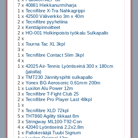
7 x
40881 Hiekkanurmiharja
1 x
Tecnifibre X-Tra Nahkagrippi
1 x
42500 Väliverkko 3m x 40m
2 x
Tecnifibre pyyheliina
2 x
Kenttäpinnoitteet
2 x
HO-001 Holkinpoisto työkalu Sulkapallo
2 x
1 x
Tourna Tac XL 3kpl
3 x
1 x
Tecnifibre Contact Slim 3kpl
4 x
1 x
42025 Air-Tennis Lyöntiseinä 300 x 180cm
(jaloilla)
3 x
TMT230 Jännityspihti sulkapallo
2 x
Yonex BG Aerosonic 0.61mm 200m
1 x
Luxilon Alu Power 12m
3 x
Tecnifibre T-Fight Club 25
2 x
Tecnifibre Pro Player Last 48kpl
1 x
7 x
Tecnifibre XLD 72kpl
5 x
THT860 Agility tikkaat 8m
3 x
Stringway ML100-T92-Con
4 x
42040 Lyöntiseinä 2.2x2.8m
1 x
Pallokerääjä Tuubi Signum