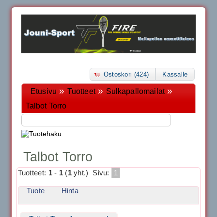
Ostoskori (424)
Kassalle
»
»
»
Etusivu
Tuotteet
Sulkapallomailat
Talbot Torro
Talbot Torro
Tuotteet:
1
-
1
(
1
yht.)
Sivu:
1
Tuote
Hinta