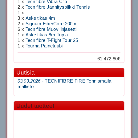
1 x
Tecnifibre Vibra Clip
2 x
Tecnifibre Jännityspiikki Tennis
1 x
3 x
Askeltikas 4m
2 x
Signum FiberCore 200m
6 x
Tecnifibre Muovilinjasetti
1 x
Askeltikas 8m Tupla
1 x
Tecnifibre T-Fight Tour 25
1 x
Tourna Painetuubi
61,472.80€
Uutisia
03.03.2026 -
TECNIFIBRE FIRE Tennismaila
mallisto
Uudet tuotteet