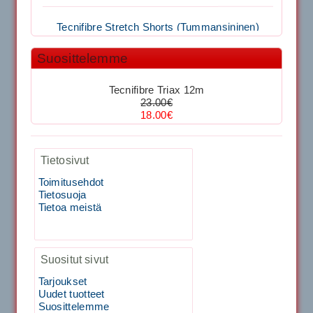
Tecnifibre Stretch Shorts (Tummansininen)
1,999.00€
SIGNUM S-7000 &...
Suosittelemme
39.50€
29.00€
40883 Harjasosa hiekkanurmiharjaan
Tecnifibre Triax 12m
23.00€
Kirschbaum Flash Shark 200m
18.00€
29.00€
Vaihto harjasosa hie...
Tietosivut
129.00€
115.00€
Kirschbaum Flash Shark 200m
Toimitusehdot
Tietosuoja
Tecnifibre Sukka 3pr matala varsi / Valkoinen
Tietoa meistä
129.00€
115.00€
Käsiystäv&...
19.90€
15.90€
Tecnifibre Classic Sukka 3pr
Suositut sivut
Tarjoukset
Uudet tuotteet
Tecnifibre Razor Spin 12m
Suosittelemme