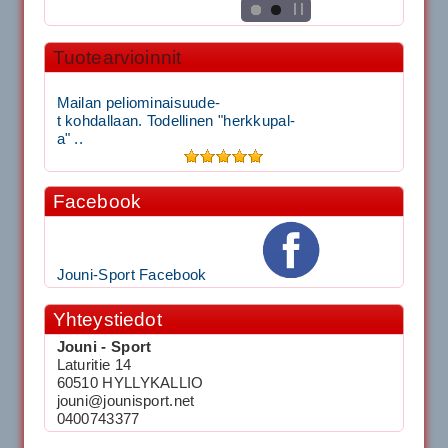
Tuotearvioinnit
Mailan peliominaisuude-
t kohdallaan. Todellinen "herkkupal-
a" ..
Facebook
Jouni-Sport Facebook
Yhteystiedot
Jouni - Sport
Laturitie 14
60510 HYLLYKALLIO
jouni@jounisport.net
0400743377