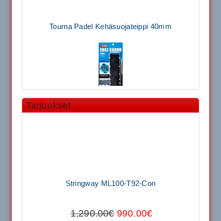
Tourna Padel Kehäsuojateippi 40mm
Tarjoukset
11.90€
Laadukas Tournan keh...
Signum S-7000 Jännityskone (Pöytämalli)
Stringway ML100-T92-Con
1,650.00€
SIGNUM S-7000 &...
1,290.00€
990.00€
Signum S-7000 Jännityskone (Jalustamalli)