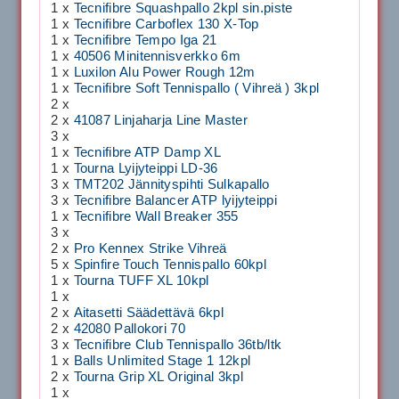
1 x
Tecnifibre Squashpallo 2kpl sin.piste
1 x
Tecnifibre Carboflex 130 X-Top
1 x
Tecnifibre Tempo Iga 21
1 x
40506 Minitennisverkko 6m
1 x
Luxilon Alu Power Rough 12m
1 x
Tecnifibre Soft Tennispallo ( Vihreä ) 3kpl
2 x
2 x
41087 Linjaharja Line Master
3 x
1 x
Tecnifibre ATP Damp XL
1 x
Tourna Lyijyteippi LD-36
3 x
TMT202 Jännityspihti Sulkapallo
3 x
Tecnifibre Balancer ATP lyijyteippi
1 x
Tecnifibre Wall Breaker 355
3 x
2 x
Pro Kennex Strike Vihreä
5 x
Spinfire Touch Tennispallo 60kpl
1 x
Tourna TUFF XL 10kpl
1 x
2 x
Aitasetti Säädettävä 6kpl
2 x
42080 Pallokori 70
3 x
Tecnifibre Club Tennispallo 36tb/ltk
1 x
Balls Unlimited Stage 1 12kpl
2 x
Tourna Grip XL Original 3kpl
1 x