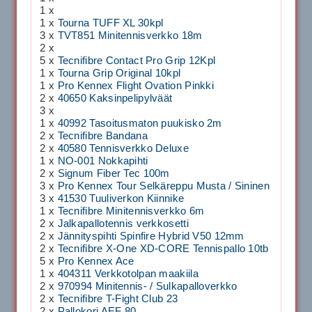
1 x
1 x
Tourna TUFF XL 30kpl
3 x
TVT851 Minitennisverkko 18m
2 x
5 x
Tecnifibre Contact Pro Grip 12Kpl
1 x
Tourna Grip Original 10kpl
1 x
Pro Kennex Flight Ovation Pinkki
2 x
40650 Kaksinpelipylväät
3 x
1 x
40992 Tasoitusmaton puukisko 2m
2 x
Tecnifibre Bandana
2 x
40580 Tennisverkko Deluxe
1 x
NO-001 Nokkapihti
2 x
Signum Fiber Tec 100m
3 x
Pro Kennex Tour Selkäreppu Musta / Sininen
3 x
41530 Tuuliverkon Kiinnike
1 x
Tecnifibre Minitennisverkko 6m
2 x
Jalkapallotennis verkkosetti
2 x
Jännityspihti Spinfire Hybrid V50 12mm
2 x
Tecnifibre X-One XD-CORE Tennispallo 10tb
5 x
Pro Kennex Ace
1 x
404311 Verkkotolpan maakiila
2 x
970994 Minitennis- / Sulkapalloverkko
2 x
Tecnifibre T-Fight Club 23
2 x
Pallokori AEF 80