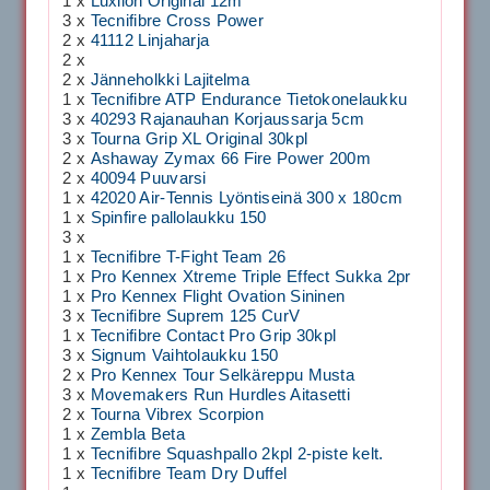
1 x
Luxilon Original 12m
3 x
Tecnifibre Cross Power
2 x
41112 Linjaharja
2 x
2 x
Jänneholkki Lajitelma
1 x
Tecnifibre ATP Endurance Tietokonelaukku
3 x
40293 Rajanauhan Korjaussarja 5cm
3 x
Tourna Grip XL Original 30kpl
2 x
Ashaway Zymax 66 Fire Power 200m
2 x
40094 Puuvarsi
1 x
42020 Air-Tennis Lyöntiseinä 300 x 180cm
1 x
Spinfire pallolaukku 150
3 x
1 x
Tecnifibre T-Fight Team 26
1 x
Pro Kennex Xtreme Triple Effect Sukka 2pr
1 x
Pro Kennex Flight Ovation Sininen
3 x
Tecnifibre Suprem 125 CurV
1 x
Tecnifibre Contact Pro Grip 30kpl
3 x
Signum Vaihtolaukku 150
2 x
Pro Kennex Tour Selkäreppu Musta
3 x
Movemakers Run Hurdles Aitasetti
2 x
Tourna Vibrex Scorpion
1 x
Zembla Beta
1 x
Tecnifibre Squashpallo 2kpl 2-piste kelt.
1 x
Tecnifibre Team Dry Duffel