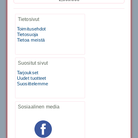
Kirschbaum Flash Shark 200m
Tietosivut
29.00€
Vaihto harjasosa hie...
Toimitusehdot
Tietosuoja
129.00€
115.00€
Kirschbaum Flash Shark 200m
Tietoa meistä
Tecnifibre Sukka 3pr matala varsi / Valkoinen
129.00€
115.00€
Suositut sivut
Käsiystäv&...
Tarjoukset
19.90€
15.90€
Tecnifibre Classic Sukka 3pr
Uudet tuotteet
Suosittelemme
Tecnifibre Razor Spin 12m
Sosiaalinen media
19.90€
17.90€
Tecnifibre Razor Spin 200m