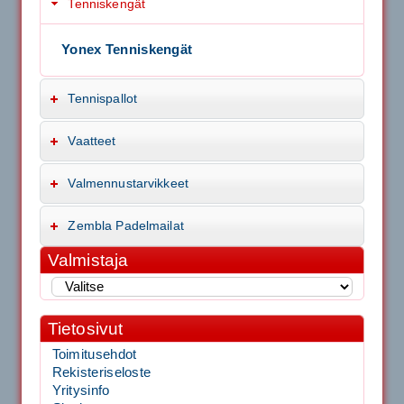
Tenniskengät
Yonex Tenniskengät
Tennispallot
Vaatteet
Valmennustarvikkeet
Zembla Padelmailat
Valmistaja
Tietosivut
Toimitusehdot
Rekisteriseloste
Yritysinfo