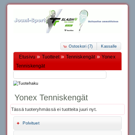
Ostoskori (7)
Kassalle
»
»
»
Etusivu
Tuotteet
Tenniskengät
Yonex
Tenniskengät
Yonex Tenniskengät
Tässä tuoteryhmässä ei tuotteita juuri nyt.
Polvituet