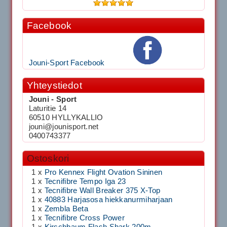
Facebook
Jouni-Sport Facebook
Yhteystiedot
Jouni - Sport
Laturitie 14
60510 HYLLYKALLIO
jouni@jounisport.net
0400743377
Ostoskori
1 x
Pro Kennex Flight Ovation Sininen
1 x
Tecnifibre Tempo Iga 23
1 x
Tecnifibre Wall Breaker 375 X-Top
1 x
40883 Harjasosa hiekkanurmiharjaan
1 x
Zembla Beta
1 x
Tecnifibre Cross Power
1 x
Kirschbaum Flash Shark 200m