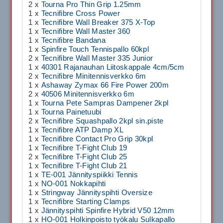
2 x
Tourna Pro Thin Grip 1.25mm
1 x
Tecnifibre Cross Power
1 x
Tecnifibre Wall Breaker 375 X-Top
1 x
Tecnifibre Wall Master 360
1 x
Tecnifibre Bandana
1 x
Spinfire Touch Tennispallo 60kpl
2 x
Tecnifibre Wall Master 335 Junior
1 x
40301 Rajanauhan Liitoskappale 4cm/5cm
2 x
Tecnifibre Minitennisverkko 6m
1 x
Ashaway Zymax 66 Fire Power 200m
2 x
40506 Minitennisverkko 6m
1 x
Tourna Pete Sampras Dampener 2kpl
1 x
Tourna Painetuubi
2 x
Tecnifibre Squashpallo 2kpl sin.piste
1 x
Tecnifibre ATP Damp XL
1 x
Tecnifibre Contact Pro Grip 30kpl
1 x
Tecnifibre T-Fight Club 19
2 x
Tecnifibre T-Fight Club 25
1 x
Tecnifibre T-Fight Club 21
1 x
TE-001 Jännityspiikki Tennis
1 x
NO-001 Nokkapihti
1 x
Stringway Jännityspihti Oversize
1 x
Tecnifibre Starting Clamps
1 x
Jännityspihti Spinfire Hybrid V50 12mm
1 x
HO-001 Holkinpoisto työkalu Sulkapallo