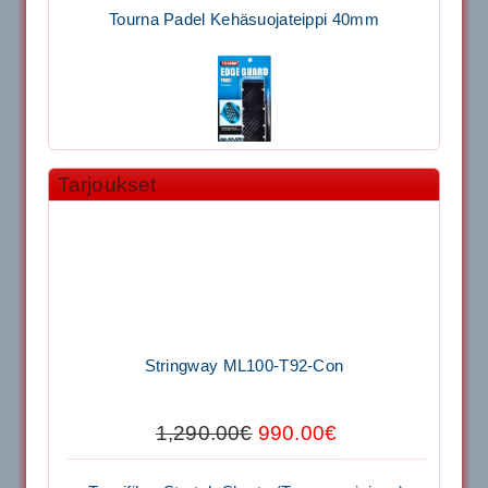
Tourna Padel Kehäsuojateippi 40mm
Tarjoukset
11.90€
Laadukas Tournan keh...
Signum S-7000 Jännityskone (Pöytämalli)
Stringway ML100-T92-Con
1,650.00€
SIGNUM S-7000 &...
1,290.00€
990.00€
Signum S-7000 Jännityskone (Jalustamalli)
Tecnifibre Stretch Shorts (Tummansininen)