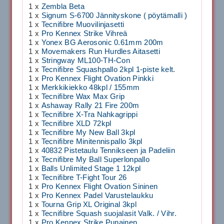
1 x
Zembla Beta
1 x
Signum S-6700 Jännityskone ( pöytämalli )
1 x
Tecnifibre Muovilinjasetti
1 x
Pro Kennex Strike Vihreä
1 x
Yonex BG Aerosonic 0.61mm 200m
1 x
Movemakers Run Hurdles Aitasetti
1 x
Stringway ML100-TH-Con
1 x
Tecnifibre Squashpallo 2kpl 1-piste kelt.
1 x
Pro Kennex Flight Ovation Pinkki
1 x
Merkkikiekko 48kpl / 155mm
1 x
Tecnifibre Wax Max Grip
1 x
Ashaway Rally 21 Fire 200m
1 x
Tecnifibre X-Tra Nahkagrippi
1 x
Tecnifibre XLD 72kpl
1 x
Tecnifibre My New Ball 3kpl
1 x
Tecnifibre Minitennispallo 3kpl
1 x
40832 Pistetaulu Tennikseen ja Padeliin
1 x
Tecnifibre My Ball Superlonpallo
1 x
Balls Unlimited Stage 1 12kpl
1 x
Tecnifibre T-Fight Tour 26
1 x
Pro Kennex Flight Ovation Sininen
1 x
Pro Kennex Padel Varustelaukku
1 x
Tourna Grip XL Original 3kpl
1 x
Tecnifibre Squash suojalasit Valk. / Vihr.
1 x
Pro Kennex Strike Punainen