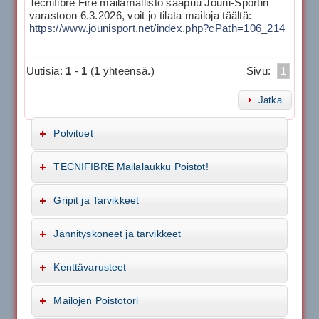
Tecnifibre Fire mailamallisto saapuu Jouni-Sportin
varastoon 6.3.2026, voit jo tilata mailoja täältä:
https://www.jounisport.net/index.php?cPath=106_214
Uutisia:
1
-
1
(
1
yhteensä.)
Sivu:
1
Jatka
Polvituet
TECNIFIBRE Mailalaukku Poistot!
Gripit ja Tarvikkeet
Jännityskoneet ja tarvikkeet
Kenttävarusteet
Mailojen Poistotori