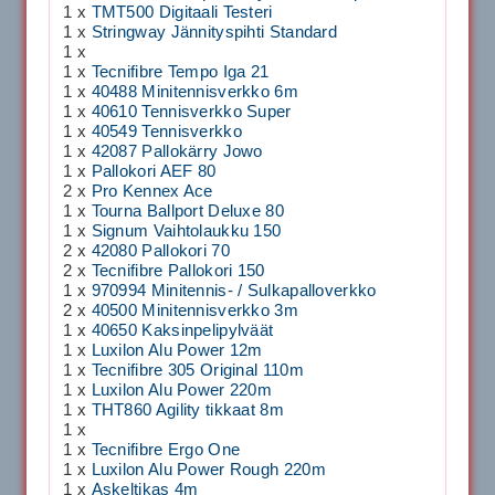
1 x
TMT500 Digitaali Testeri
1 x
Stringway Jännityspihti Standard
1 x
1 x
Tecnifibre Tempo Iga 21
1 x
40488 Minitennisverkko 6m
1 x
40610 Tennisverkko Super
1 x
40549 Tennisverkko
1 x
42087 Pallokärry Jowo
1 x
Pallokori AEF 80
2 x
Pro Kennex Ace
1 x
Tourna Ballport Deluxe 80
1 x
Signum Vaihtolaukku 150
2 x
42080 Pallokori 70
2 x
Tecnifibre Pallokori 150
1 x
970994 Minitennis- / Sulkapalloverkko
2 x
40500 Minitennisverkko 3m
1 x
40650 Kaksinpelipylväät
1 x
Luxilon Alu Power 12m
1 x
Tecnifibre 305 Original 110m
1 x
Luxilon Alu Power 220m
1 x
THT860 Agility tikkaat 8m
1 x
1 x
Tecnifibre Ergo One
1 x
Luxilon Alu Power Rough 220m
1 x
Askeltikas 4m