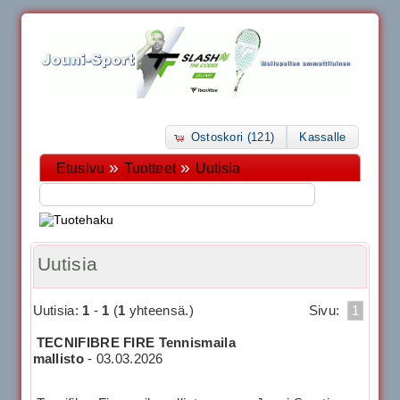
Ostoskori (121)
Kassalle
»
»
Etusivu
Tuotteet
Uutisia
Uutisia
Uutisia:
1
-
1
(
1
yhteensä.)
Sivu:
1
TECNIFIBRE FIRE Tennismaila
mallisto
-
03.03.2026