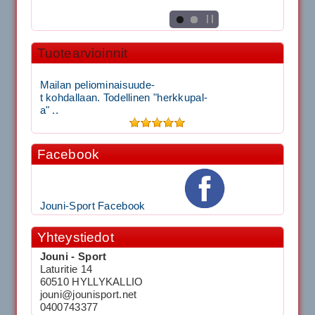
Tuotearvioinnit
Mailan peliominaisuude-
t kohdallaan. Todellinen "herkkupal-
a" ..
Facebook
Jouni-Sport Facebook
Yhteystiedot
Jouni - Sport
Laturitie 14
60510 HYLLYKALLIO
jouni@jounisport.net
0400743377