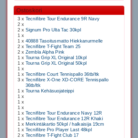
Ostoskori
3 x
Tecnifibre Tour Endurance 9R Navy
2 x
2 x
Signum Pro Ulta Tac 30kpl
1 x
1 x
40888 Tasoitusmatto Hiekkanurmelle
2 x
Tecnifibre T-Fight Team 25
2 x
Zembla Alpha Pink
1 x
Tourna Grip XL Original 10kpl
1 x
Tourna Grip XL Original 50kpl
1 x
1 x
Tecnifibre Court Tennispallo 36tb/ltk
3 x
Tecnifibre X-One XD-CORE Tennispallo
36tb/ltk
1 x
Tourna Kehäsuojateippi
1 x
1 x
1 x
1 x
Tecnifibre Tour Endurance Navy 12R
1 x
Tecnifibre Tour Endurance 12R Khaki
1 x
Merkintäkartio 50kpl / halkaisija 19cm
1 x
Tecnifibre Pro Player Last 48kpl
2 x
Tecnifibre T-Fight Club 17