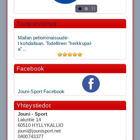
Tuotearvioinnit
Mailan peliominaisuude-
t kohdallaan. Todellinen "herkkupal-
a" ..
Facebook
Jouni-Sport Facebook
Yhteystiedot
Jouni - Sport
Laturitie 14
60510 HYLLYKALLIO
jouni@jounisport.net
0400743377