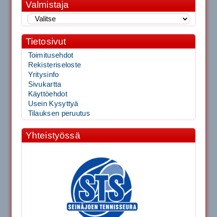
Valmistaja
Tietosivut
Toimitusehdot
Rekisteriseloste
Yritysinfo
Sivukartta
Käyttöehdot
Usein Kysyttyä
Tilauksen peruutus
Yhteistyössä