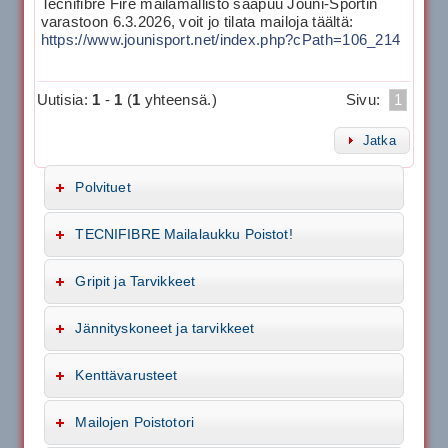
Tecnifibre Fire mailamallisto saapuu Jouni-Sportin
varastoon 6.3.2026, voit jo tilata mailoja täältä:
https://www.jounisport.net/index.php?cPath=106_214
Uutisia:
1
-
1
(
1
yhteensä.)
Sivu:
1
Jatka
Polvituet
TECNIFIBRE Mailalaukku Poistot!
Gripit ja Tarvikkeet
Jännityskoneet ja tarvikkeet
Kenttävarusteet
Mailojen Poistotori