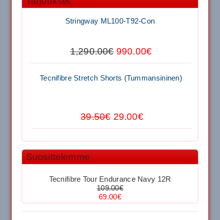
Tarjoukset
Stringway ML100-T92-Con
1,650.00€
SIGNUM S-7000 &...
1,290.00€
990.00€
Signum S-7000 Jännityskone (Jalustamalli)
Tecnifibre Stretch Shorts (Tummansininen)
1,999.00€
SIGNUM S-7000 &...
39.50€
29.00€
40883 Harjasosa hiekkanurmiharjaan
Kirschbaum Flash Shark 200m
29.00€
Suosittelemme
Vaihto harjasosa hie...
129.00€
115.00€
Tecnifibre Tour Endurance Navy 12R
Kirschbaum Flash Shark 200m
109.00€
69.00€
Tecnifibre Sukka 3pr matala varsi / Valkoinen
129.00€
115.00€