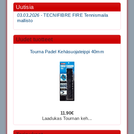
Uutisia
03.03.2026 -
TECNIFIBRE FIRE Tennismaila
mallisto
Uudet tuotteet
Tourna Padel Kehäsuojateippi 40mm
11.90€
Laadukas Tournan keh...
Signum S-7000 Jännityskone (Pöytämalli)