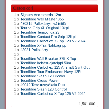
Ostoskori
1 x
Signum Andromeda 12m
1 x
Tecnifibre Wall Master 355
1 x
430215 Pallokärryn väliritilä
1 x
Tourna Grip XL Original 10kpl
1 x
Tecnifibre Tempo Iga 23
1 x
Tecnifibre Contact Pro Grip 12Kpl
1 x
Tecnifibre Carboflex X-Top 120 V2 2024
1 x
Tecnifibre X-Tra Nahkagrippi
1 x
43021 Pallokärry
1 x
1 x
Tecnifibre Wall Breaker 375 X-Top
1 x
Tecnifibre kehäsuojateippi 50m
1 x
Tecnifibre Carboflex 125 Airshaft Synt.Gut
1 x
Tecnifibre Tour Endurance Navy 12R
1 x
Tecnifibre Slash 120 Power
1 x
Tecnifibre Cross Power
1 x
40042 Tasoitustyökalu Puu
1 x
Tecnifibre Slash 120 Control
1 x
Tecnifibre Carboflex X-Top 125 V2 2024
1,561.00€