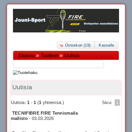
Ostoskori (19)
Kassalle
»
»
Etusivu
Tuotteet
Uutisia
Uutisia
Uutisia:
1
-
1
(
1
yhteensä.)
Sivu:
1
TECNIFIBRE FIRE Tennismaila
mallisto
-
03.03.2026