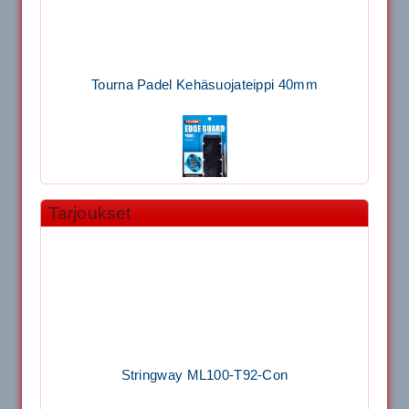
Tourna Padel Kehäsuojateippi 40mm
Tarjoukset
11.90€
Laadukas Tournan keh...
Signum S-7000 Jännityskone (Pöytämalli)
Stringway ML100-T92-Con
1,650.00€
SIGNUM S-7000 &...