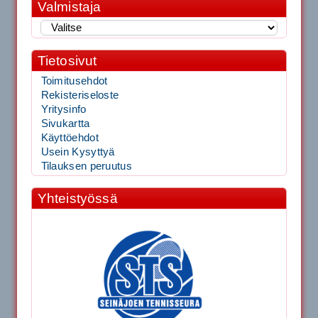
Valmistaja
Tietosivut
Toimitusehdot
Rekisteriseloste
Yritysinfo
Sivukartta
Käyttöehdot
Usein Kysyttyä
Tilauksen peruutus
Yhteistyössä