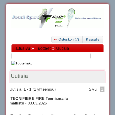
Ostoskori (7)
Kassalle
»
»
Etusivu
Tuotteet
Uutisia
Uutisia
Uutisia:
1
-
1
(
1
yhteensä.)
Sivu:
1
TECNIFIBRE FIRE Tennismaila
mallisto
-
03.03.2026