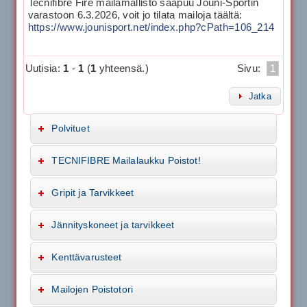
Tecnifibre Fire mailamallisto saapuu Jouni-Sportin
varastoon 6.3.2026, voit jo tilata mailoja täältä:
https://www.jounisport.net/index.php?cPath=106_214
Uutisia:
1
-
1
(
1
yhteensä.)
Sivu:
1
Jatka
Polvituet
TECNIFIBRE Mailalaukku Poistot!
Gripit ja Tarvikkeet
Jännityskoneet ja tarvikkeet
Kenttävarusteet
Mailojen Poistotori