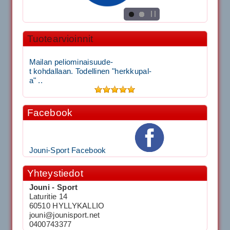
Tuotearvioinnit
Mailan peliominaisuude-
t kohdallaan. Todellinen "herkkupal-
a" ..
Facebook
Jouni-Sport Facebook
Yhteystiedot
Jouni - Sport
Laturitie 14
60510 HYLLYKALLIO
jouni@jounisport.net
0400743377