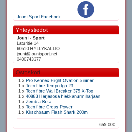
Jouni-Sport Facebook
Yhteystiedot
Jouni - Sport
Laturitie 14
60510 HYLLYKALLIO
jouni@jounisport.net
0400743377
Ostoskori
1 x
Pro Kennex Flight Ovation Sininen
1 x
Tecnifibre Tempo Iga 23
1 x
Tecnifibre Wall Breaker 375 X-Top
1 x
40883 Harjasosa hiekkanurmiharjaan
1 x
Zembla Beta
1 x
Tecnifibre Cross Power
1 x
Kirschbaum Flash Shark 200m
659.00€