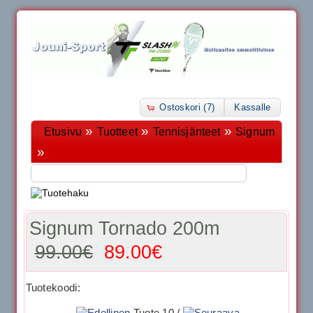
Ostoskori (7)
Kassalle
»
»
»
Etusivu
Tuotteet
Tennisjänteet
Signum
»
Signum Tornado 200m
99.00€
89.00€
Tuotekoodi:
Tuote 10 /