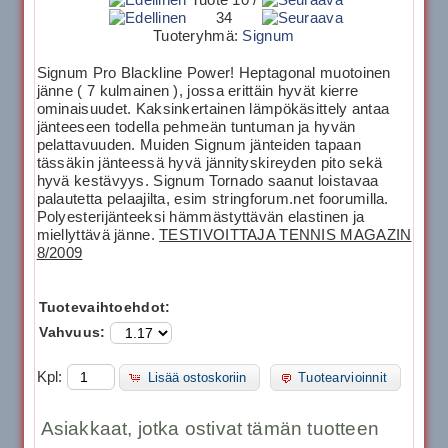
34
Tuoteryhmä:
Signum
Signum Pro Blackline Power! Heptagonal muotoinen
jänne ( 7 kulmainen ), jossa erittäin hyvät kierre
ominaisuudet. Kaksinkertainen lämpökäsittely antaa
jänteeseen todella pehmeän tuntuman ja hyvän
pelattavuuden. Muiden Signum jänteiden tapaan
tässäkin jänteessä hyvä jännityskireyden pito sekä
hyvä kestävyys. Signum Tornado saanut loistavaa
palautetta pelaajilta, esim stringforum.net foorumilla.
Polyesterijänteeksi hämmästyttävän elastinen ja
miellyttävä jänne.
TESTIVOITTAJA TENNIS MAGAZIN
8/2009
Tuotevaihtoehdot:
Vahvuus:
Kpl:
Lisää ostoskoriin
Tuotearvioinnit
Asiakkaat, jotka ostivat tämän tuotteen