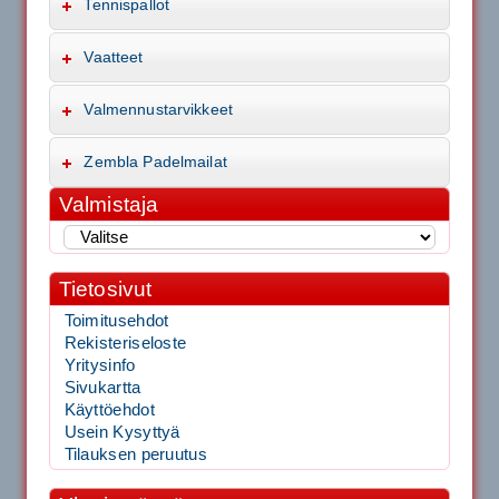
Tennispallot
Vaatteet
Valmennustarvikkeet
Zembla Padelmailat
Valmistaja
Tietosivut
Toimitusehdot
Rekisteriseloste
Yritysinfo
Sivukartta
Käyttöehdot
Usein Kysyttyä
Tilauksen peruutus