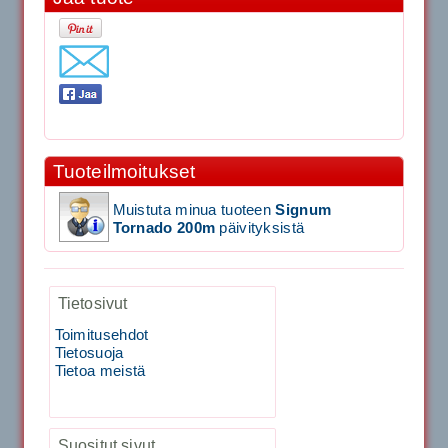
11.90€
Laadukas Tournan keh...
Signum S-7000 Jännityskone (Pöytämalli)
Tuoteilmoitukset
1,650.00€
SIGNUM S-7000 &...
Muistuta minua tuoteen
Signum
Tornado 200m
päivityksistä
Signum S-7000 Jännityskone (Jalustamalli)
1,999.00€
Tietosivut
SIGNUM S-7000 &...
Toimitusehdot
Tietosuoja
40883 Harjasosa hiekkanurmiharjaan
Tietoa meistä
29.00€
Suositut sivut
Vaihto harjasosa hie...