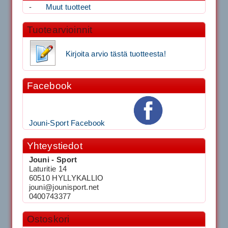
-
Muut tuotteet
Tuotearvioinnit
Kirjoita arvio tästä tuotteesta!
Facebook
Jouni-Sport Facebook
Yhteystiedot
Jouni - Sport
Laturitie 14
60510 HYLLYKALLIO
jouni@jounisport.net
0400743377
Ostoskori