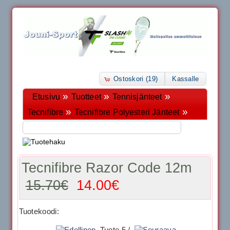
Ostoskori (19)
Kassalle
»
»
»
Etusivu
Tuotteet
Tennisjänteet
»
»
Tecnifibre
Tecnifibre Polyesteri Jänteet
Tecnifibre Razor Code 12m
15.70€
14.00€
Tuotekoodi:
Tuote 5 /