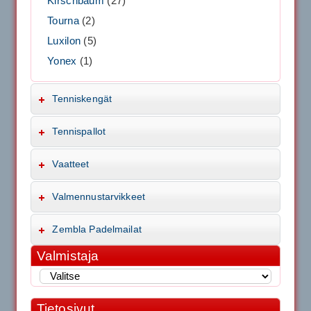
Kirschbaum
(27)
Tourna
(2)
Luxilon
(5)
Yonex
(1)
Tenniskengät
Tennispallot
Vaatteet
Valmennustarvikkeet
Zembla Padelmailat
Valmistaja
Tietosivut