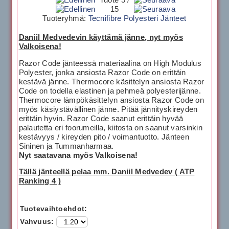
15
Tuoteryhmä:
Tecnifibre Polyesteri Jänteet
Daniil Medvedevin käyttämä jänne, nyt myös
Valkoisena!
Razor Code jänteessä materiaalina on High Modulus
Polyester, jonka ansiosta Razor Code on erittäin
kestävä jänne. Thermocore käsittelyn ansiosta Razor
Code on todella elastinen ja pehmeä polyesterijänne.
Thermocore lämpökäsittelyn ansiosta Razor Code on
myös käsiystävällinen jänne. Pitää jännityskireyden
erittäin hyvin. Razor Code saanut erittäin hyvää
palautetta eri foorumeilla, kiitosta on saanut varsinkin
kestävyys / kireyden pito / voimantuotto. Jänteen
Sininen ja Tummanharmaa.
Nyt saatavana myös Valkoisena!
Tällä jänteellä pelaa mm. Daniil Medvedev ( ATP
Ranking 4 )
Tuotevaihtoehdot:
Vahvuus: