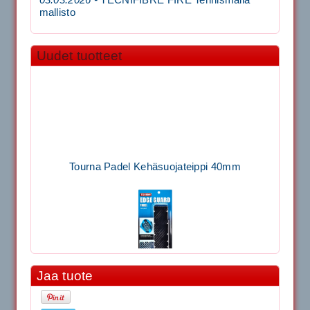
03.03.2026 -
TECNIFIBRE FIRE Tennismaila
mallisto
Uudet tuotteet
Tourna Padel Kehäsuojateippi 40mm
Jaa tuote
11.90€