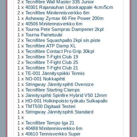
2 x
Tecnifibre Wall Master 335 Junior
1 x
40301 Rajanauhan Liitoskappale 4cm/5cm
2 x
Tecnifibre Minitennisverkko 6m
1 x
Ashaway Zymax 66 Fire Power 200m
2 x
40506 Minitennisverkko 6m
1 x
Tourna Pete Sampras Dampener 2kpl
1 x
Tourna Painetuubi
2 x
Tecnifibre Squashpallo 2kpl sin.piste
1 x
Tecnifibre ATP Damp XL
1 x
Tecnifibre Contact Pro Grip 30kpl
1 x
Tecnifibre T-Fight Club 19
2 x
Tecnifibre T-Fight Club 25
1 x
Tecnifibre T-Fight Club 21
1 x
TE-001 Jännityspiikki Tennis
1 x
NO-001 Nokkapihti
1 x
Stringway Jännityspihti Oversize
1 x
Tecnifibre Starting Clamps
1 x
Jännityspihti Spinfire Hybrid V50 12mm
1 x
HO-001 Holkinpoisto työkalu Sulkapallo
1 x
TMT500 Digitaali Testeri
1 x
Stringway Jännityspihti Standard
1 x
1 x
Tecnifibre Tempo Iga 21
1 x
40488 Minitennisverkko 6m
1 x
40610 Tennisverkko Super