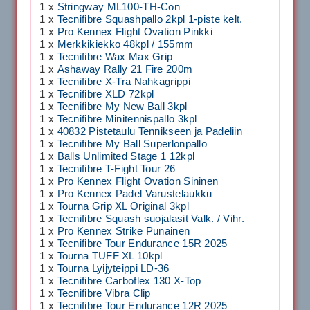
1 x
Stringway ML100-TH-Con
1 x
Tecnifibre Squashpallo 2kpl 1-piste kelt.
1 x
Pro Kennex Flight Ovation Pinkki
1 x
Merkkikiekko 48kpl / 155mm
1 x
Tecnifibre Wax Max Grip
1 x
Ashaway Rally 21 Fire 200m
1 x
Tecnifibre X-Tra Nahkagrippi
1 x
Tecnifibre XLD 72kpl
1 x
Tecnifibre My New Ball 3kpl
1 x
Tecnifibre Minitennispallo 3kpl
1 x
40832 Pistetaulu Tennikseen ja Padeliin
1 x
Tecnifibre My Ball Superlonpallo
1 x
Balls Unlimited Stage 1 12kpl
1 x
Tecnifibre T-Fight Tour 26
1 x
Pro Kennex Flight Ovation Sininen
1 x
Pro Kennex Padel Varustelaukku
1 x
Tourna Grip XL Original 3kpl
1 x
Tecnifibre Squash suojalasit Valk. / Vihr.
1 x
Pro Kennex Strike Punainen
1 x
Tecnifibre Tour Endurance 15R 2025
1 x
Tourna TUFF XL 10kpl
1 x
Tourna Lyijyteippi LD-36
1 x
Tecnifibre Carboflex 130 X-Top
1 x
Tecnifibre Vibra Clip
1 x
Tecnifibre Tour Endurance 12R 2025