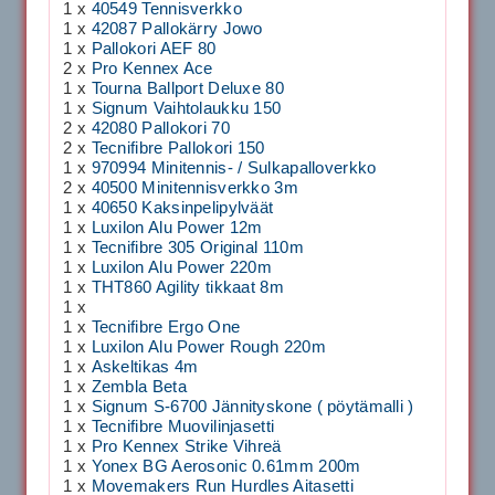
1 x
40549 Tennisverkko
1 x
42087 Pallokärry Jowo
1 x
Pallokori AEF 80
2 x
Pro Kennex Ace
1 x
Tourna Ballport Deluxe 80
1 x
Signum Vaihtolaukku 150
2 x
42080 Pallokori 70
2 x
Tecnifibre Pallokori 150
1 x
970994 Minitennis- / Sulkapalloverkko
2 x
40500 Minitennisverkko 3m
1 x
40650 Kaksinpelipylväät
1 x
Luxilon Alu Power 12m
1 x
Tecnifibre 305 Original 110m
1 x
Luxilon Alu Power 220m
1 x
THT860 Agility tikkaat 8m
1 x
1 x
Tecnifibre Ergo One
1 x
Luxilon Alu Power Rough 220m
1 x
Askeltikas 4m
1 x
Zembla Beta
1 x
Signum S-6700 Jännityskone ( pöytämalli )
1 x
Tecnifibre Muovilinjasetti
1 x
Pro Kennex Strike Vihreä
1 x
Yonex BG Aerosonic 0.61mm 200m
1 x
Movemakers Run Hurdles Aitasetti