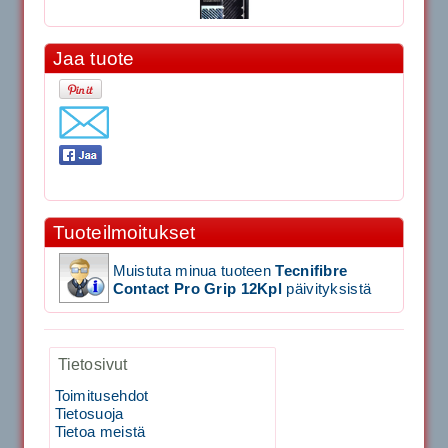
Jaa tuote
11.90€
Laadukas Tournan keh...
Signum S-7000 Jännityskone (Pöytämalli)
1,650.00€
Tuoteilmoitukset
SIGNUM S-7000 &...
Muistuta minua tuoteen
Tecnifibre
Signum S-7000 Jännityskone (Jalustamalli)
Contact Pro Grip 12Kpl
päivityksistä
1,999.00€
Tietosivut
SIGNUM S-7000 &...
Toimitusehdot
40883 Harjasosa hiekkanurmiharjaan
Tietosuoja
Tietoa meistä