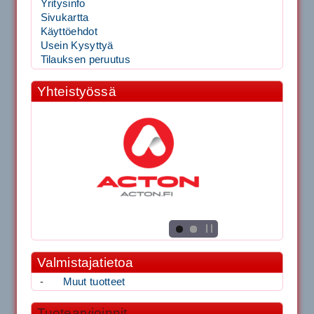
Yritysinfo
Sivukartta
Käyttöehdot
Usein Kysyttyä
Tilauksen peruutus
Yhteistyössä
Valmistajatietoa
-
Muut tuotteet
Tuotearvioinnit