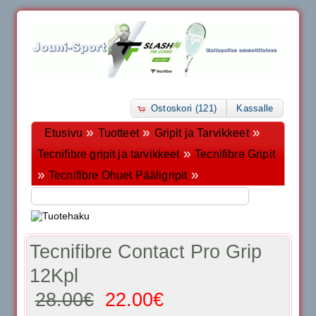
Ostoskori (121)
Kassalle
»
»
»
Etusivu
Tuotteet
Gripit ja Tarvikkeet
»
Tecnifibre gripit ja tarvikkeet
Tecnifibre Gripit
»
»
Tecnifibre Ohuet Pääligripit
Tecnifibre Contact Pro Grip
12Kpl
28.00€
22.00€