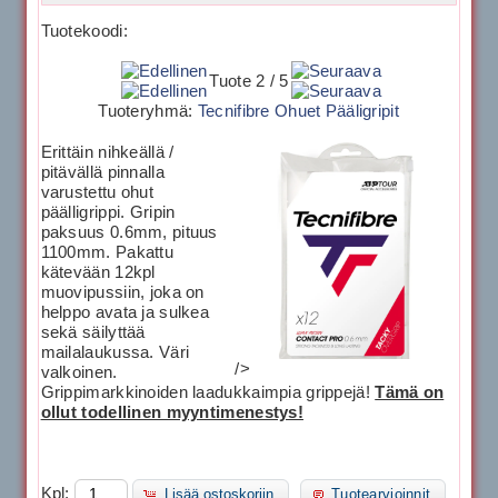
Tuotekoodi:
Tuote 2 / 5
Tuoteryhmä:
Tecnifibre Ohuet Pääligripit
Erittäin nihkeällä /
pitävällä pinnalla
varustettu ohut
päälligrippi. Gripin
paksuus 0.6mm, pituus
1100mm. Pakattu
kätevään 12kpl
muovipussiin, joka on
helppo avata ja sulkea
sekä säilyttää
mailalaukussa. Väri
/>
valkoinen.
Grippimarkkinoiden laadukkaimpia grippejä!
Tämä on
ollut todellinen myyntimenestys!
Kpl:
Lisää ostoskoriin
Tuotearvioinnit