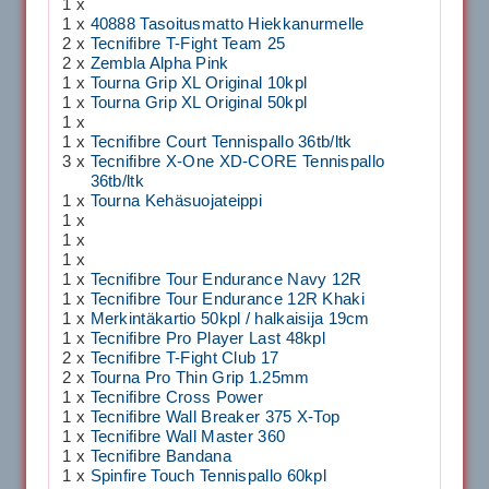
1 x
1 x
40888 Tasoitusmatto Hiekkanurmelle
2 x
Tecnifibre T-Fight Team 25
2 x
Zembla Alpha Pink
1 x
Tourna Grip XL Original 10kpl
1 x
Tourna Grip XL Original 50kpl
1 x
1 x
Tecnifibre Court Tennispallo 36tb/ltk
3 x
Tecnifibre X-One XD-CORE Tennispallo
36tb/ltk
1 x
Tourna Kehäsuojateippi
1 x
1 x
1 x
1 x
Tecnifibre Tour Endurance Navy 12R
1 x
Tecnifibre Tour Endurance 12R Khaki
1 x
Merkintäkartio 50kpl / halkaisija 19cm
1 x
Tecnifibre Pro Player Last 48kpl
2 x
Tecnifibre T-Fight Club 17
2 x
Tourna Pro Thin Grip 1.25mm
1 x
Tecnifibre Cross Power
1 x
Tecnifibre Wall Breaker 375 X-Top
1 x
Tecnifibre Wall Master 360
1 x
Tecnifibre Bandana
1 x
Spinfire Touch Tennispallo 60kpl