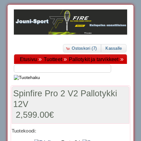
Ostoskori (7)
Kassalle
»
»
»
Etusivu
Tuotteet
Pallotykit ja tarvikkeet
Spinfire Pro 2 V2 Pallotykki
12V
2,599.00€
Tuotekoodi: