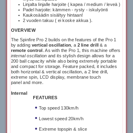
Linjalta linjalle harjoite ( kapea / medium / leveä )
Padel harjoite: kämmen - rysty - iskulyönti
Kaukosäädin sisältyy hintaan!
2 vuoden takuu ( ei koske akkua ).
OVERVIEW
The Spinfire Pro 2 builds on the features of the Pro 1
by adding
vertical oscillation
, a
2 line drill
& a
remote control
. As with the Pro 1, this machine offers
internal oscillation
and its stylish design allows for a
200 ball capacity while also being extremely portable
and compact for storage. Feature packed, it includes
both horizontal & vertical oscillation, a 2 line drill,
extreme spin, LCD display, membrane touch
panel and more.
Internal
FEATURES
Top speed 130km/h
Lowest speed 20km/h
Extreme topspin & slice