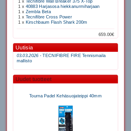
1 x
Tecnifibre Wall Breaker 375 X-Top
1 x
40883 Harjasosa hiekkanurmiharjaan
1 x
Zembla Beta
1 x
Tecnifibre Cross Power
1 x
Kirschbaum Flash Shark 200m
659.00€
Uutisia
03.03.2026 -
TECNIFIBRE FIRE Tennismaila
mallisto
Uudet tuotteet
Tourna Padel Kehäsuojateippi 40mm