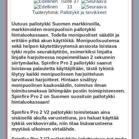
Tuote 3 /
13
Tuoteryhmä:
Pallotykit ja tarvikkeet
Uutuus pallotykki Suomen markkinoilla,
markkinoiden monipuolisin pallotykki
hintaluokassaan. Todella monipuoliset säädöt ja
erittäin pitkä akun käyttöikä. Monipuolisuutensa
sekä helpon käytettävyytensä ansiosta loistava
tykki myös seurakäytöön, esimerkiksi linjalta
linjalle harjoiteessa nopeimmillaan 2 sekunnin
siirtymäaika. Spinfire Pro 2 pallotykki saanut
loistavaa palautetta käyttäjiltään, tästä tykistä
löytyy kaikki monipuoliseen harjoitteluun
tarvittavat harjoitteet. Hintaan sisältyy
monipuolinen kaukosäädin, toimitus ilman
toimitusmaksua lähimpään postin toimipisteeseen.
Spinfire Pro 2 on Suomen suosituin pallotykki
hintaluokassaan!
Spinfire Pro 2 V2 pallotykki toimitetaan aina
sisäisellä akulla varustettuna, jos haluat käyttää
tykkiä verkkovirralla, niin tilaa lisävarusteena
myytävä ulkoinen virtalähde.