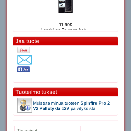
11.90€
Laadukas Tournan keh...
Signum S-7000 Jännityskone (Pöytämalli)
Jaa tuote
1,650.00€
SIGNUM S-7000 &...
Signum S-7000 Jännityskone (Jalustamalli)
Tuoteilmoitukset
1,999.00€
SIGNUM S-7000 &...
Muistuta minua tuoteen
Spinfire Pro 2
V2 Pallotykki 12V
päivityksistä
40883 Harjasosa hiekkanurmiharjaan
Tietosivut