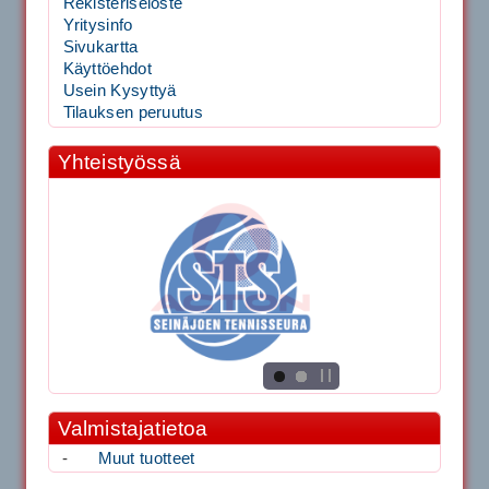
Rekisteriseloste
Yritysinfo
Sivukartta
Käyttöehdot
Usein Kysyttyä
Tilauksen peruutus
Yhteistyössä
Valmistajatietoa
-
Muut tuotteet