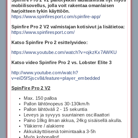
Spinfire Pro 2 V2 pallotykkiin ladattavissa nyt myös
mobiilisovellus, jolla voit rakentaa omanlaisen
harjoitteen tykin käyttöön.
https://www.spinfiresport.com/spinfire-app/
Spinfire Pro 2 V2 valmistajan kotisivut ja lisätietoa:
https://www.spinfiresport.com/
Katso Spinfire Pro 2 esittelyvideo:
https://www.youtube.com/watch?v=ojkzKx7AWKU
Katso video Spinfire Pro 2 vs. Lobster Elite 3
http://www.youtube.com/watch?
v=eiD5fSjscv8&feature=player_embedded
SpinFire Pro 2 V2
Max. 150 palloa
Pallon lähtönopeus 30-130km/h
Pallon lähtöväli 2 - 15 sekuntia
Leveys ja syvyys suuntainen oscillaattori
Paino 18kg ilman akkua, 24kg sisäisellä akulla.
Yläkierre / alakierre
Akkukäyttöisenä toimintaaika 3-5h
Myös kohopallot!