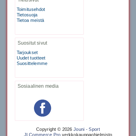
29.00€
Vaihto harjasosa hie...
Toimitusehdot
Tietosuoja
Tietoa meistä
Kirschbaum Flash Shark 200m
129.00€
115.00€
Suositut sivut
Käsiystäv&...
Tarjoukset
Uudet tuotteet
Tecnifibre Classic Sukka 3pr
Suosittelemme
Sosiaalinen media
19.90€
Laadukas urheilusukk...
Copyright © 2026
Jouni - Sport
JLCommerce Pro
verkkokauppaohjelmisto