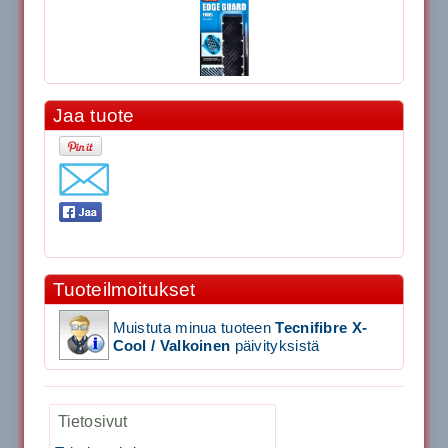
Jaa tuote
11.90€
Laadukas Tournan keh...
Signum S-7000 Jännityskone (Pöytämalli)
1,650.00€
Tuoteilmoitukset
SIGNUM S-7000 &...
Muistuta minua tuoteen
Tecnifibre X-
Signum S-7000 Jännityskone (Jalustamalli)
Cool / Valkoinen
päivityksistä
1,999.00€
Tietosivut
SIGNUM S-7000 &...