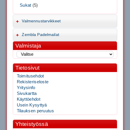
Sukat
(5)
Valmennustarvikkeet
Zembla Padelmailat
Valmistaja
Tietosivut
Toimitusehdot
Rekisteriseloste
Yritysinfo
Sivukartta
Käyttöehdot
Usein Kysyttyä
Tilauksen peruutus
Yhteistyössä