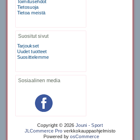
Toimitusehdot
Tietosuoja
40883 Harjasosa hiekkanurmiharjaan
Tietoa meistä
29.00€
Vaihto harjasosa hie...
Suositut sivut
Tarjoukset
Kirschbaum Flash Shark 200m
Uudet tuotteet
Suosittelemme
129.00€
115.00€
Käsiystäv&...
Sosiaalinen media
Tecnifibre Classic Sukka 3pr
Copyright © 2026
Jouni - Sport
JLCommerce Pro
verkkokauppaohjelmisto
Powered by
osCommerce