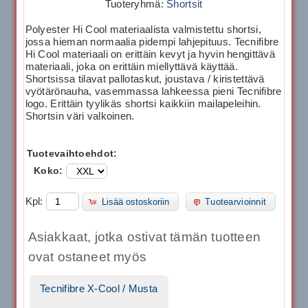
Tuoteryhmä:
Shortsit
Polyester Hi Cool materiaalista valmistettu shortsi,
jossa hieman normaalia pidempi lahjepituus. Tecnifibre
Hi Cool materiaali on erittäin kevyt ja hyvin hengittävä
materiaali, joka on erittäin miellyttävä käyttää.
Shortsissa tilavat pallotaskut, joustava / kiristettävä
vyötärönauha, vasemmassa lahkeessa pieni Tecnifibre
logo. Erittäin tyylikäs shortsi kaikkiin mailapeleihin.
Shortsin väri valkoinen.
Tuotevaihtoehdot:
Koko:
Kpl:
Lisää ostoskoriin
Tuotearvioinnit
Asiakkaat, jotka ostivat tämän tuotteen
ovat ostaneet myös
Tecnifibre X-Cool / Musta