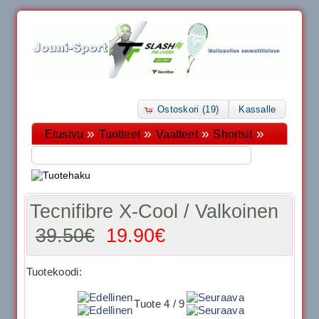
Ostoskori (19)
Kassalle
»
»
»
»
Etusivu
Tuotteet
Vaatteet
Shortsit
Tecnifibre X-Cool / Valkoinen
39.50€
19.90€
Tuotekoodi:
Tuote 4 / 9