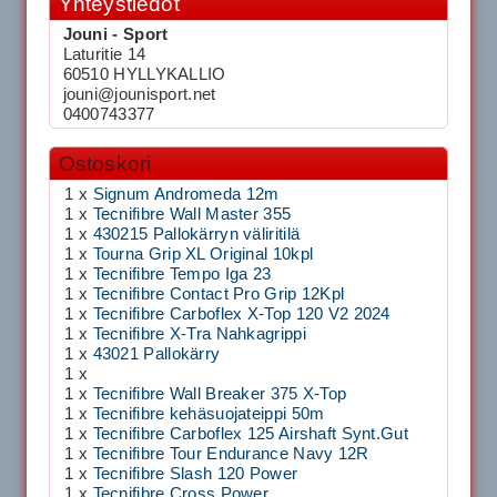
Yhteystiedot
Jouni - Sport
Laturitie 14
60510 HYLLYKALLIO
jouni@jounisport.net
0400743377
Ostoskori
1 x
Signum Andromeda 12m
1 x
Tecnifibre Wall Master 355
1 x
430215 Pallokärryn väliritilä
1 x
Tourna Grip XL Original 10kpl
1 x
Tecnifibre Tempo Iga 23
1 x
Tecnifibre Contact Pro Grip 12Kpl
1 x
Tecnifibre Carboflex X-Top 120 V2 2024
1 x
Tecnifibre X-Tra Nahkagrippi
1 x
43021 Pallokärry
1 x
1 x
Tecnifibre Wall Breaker 375 X-Top
1 x
Tecnifibre kehäsuojateippi 50m
1 x
Tecnifibre Carboflex 125 Airshaft Synt.Gut
1 x
Tecnifibre Tour Endurance Navy 12R
1 x
Tecnifibre Slash 120 Power
1 x
Tecnifibre Cross Power