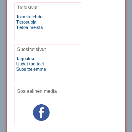
1,999.00€
Tietosivut
SIGNUM S-7000 &...
Toimitusehdot
40883 Harjasosa hiekkanurmiharjaan
Tietosuoja
Tietoa meistä
29.00€
Vaihto harjasosa hie...
Suositut sivut
Kirschbaum Flash Shark 200m
Tarjoukset
Uudet tuotteet
Suosittelemme
129.00€
115.00€
Käsiystäv&...
Sosiaalinen media
Tecnifibre Classic Sukka 3pr