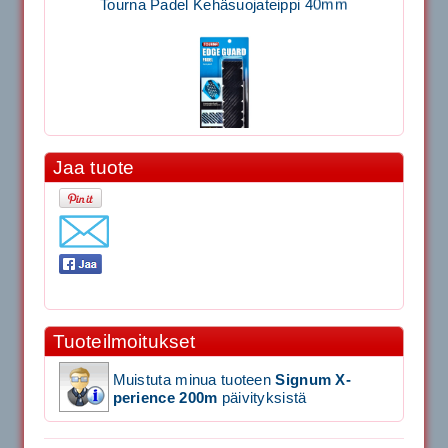
Jaa tuote
11.90€
Laadukas Tournan keh...
Signum S-7000 Jännityskone (Pöytämalli)
1,650.00€
Tuoteilmoitukset
SIGNUM S-7000 &...
Muistuta minua tuoteen
Signum X-
Signum S-7000 Jännityskone (Jalustamalli)
perience 200m
päivityksistä