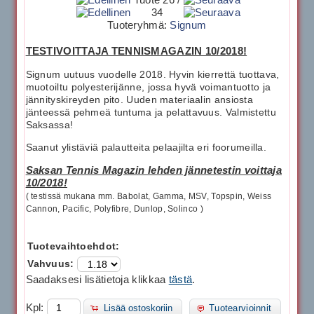
34
Tuoteryhmä:
Signum
TESTIVOITTAJA TENNISMAGAZIN 10/2018!
Signum uutuus vuodelle 2018. Hyvin kierrettä tuottava,
muotoiltu polyesterijänne, jossa hyvä voimantuotto ja
jännityskireyden pito. Uuden materiaalin ansiosta
jänteessä pehmeä tuntuma ja pelattavuus. Valmistettu
Saksassa!
Saanut ylistäviä palautteita pelaajilta eri foorumeilla.
Saksan Tennis Magazin lehden jännetestin voittaja
10/2018!
( testissä mukana mm. Babolat, Gamma, MSV, Topspin, Weiss
Cannon, Pacific, Polyfibre, Dunlop, Solinco )
Tuotevaihtoehdot:
Vahvuus:
Saadaksesi lisätietoja klikkaa
tästä
.
Kpl:
Lisää ostoskoriin
Tuotearvioinnit