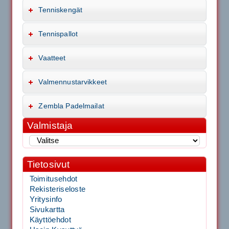
Tenniskengät
Tennispallot
Vaatteet
Valmennustarvikkeet
Zembla Padelmailat
Valmistaja
Tietosivut
Toimitusehdot
Rekisteriseloste
Yritysinfo
Sivukartta
Käyttöehdot