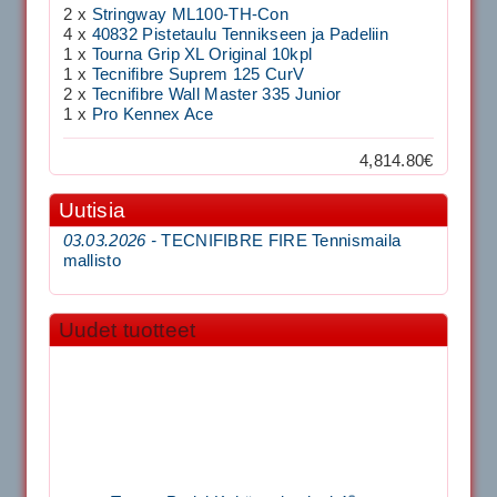
2 x
Stringway ML100-TH-Con
4 x
40832 Pistetaulu Tennikseen ja Padeliin
1 x
Tourna Grip XL Original 10kpl
1 x
Tecnifibre Suprem 125 CurV
2 x
Tecnifibre Wall Master 335 Junior
1 x
Pro Kennex Ace
4,814.80€
Uutisia
03.03.2026 -
TECNIFIBRE FIRE Tennismaila
mallisto
Uudet tuotteet
Tourna Padel Kehäsuojateippi 40mm