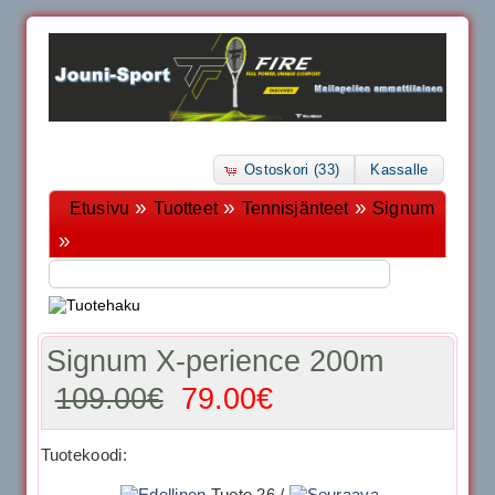
Ostoskori (33)
Kassalle
»
»
»
Etusivu
Tuotteet
Tennisjänteet
Signum
»
Signum X-perience 200m
109.00€
79.00€
Tuotekoodi:
Tuote 26 /