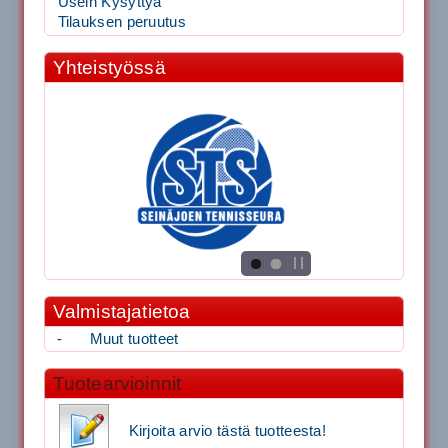
Usein Kysyttyä
Tilauksen peruutus
Yhteistyössä
Valmistajatietoa
-
Muut tuotteet
Tuotearvioinnit
Kirjoita arvio tästä tuotteesta!