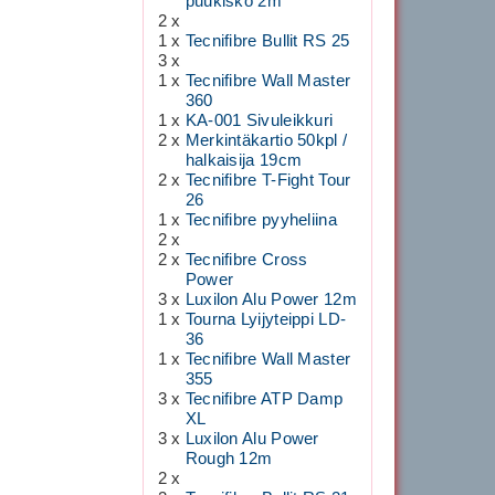
puukisko 2m
2 x
1 x
Tecnifibre Bullit RS 25
3 x
1 x
Tecnifibre Wall Master
360
1 x
KA-001 Sivuleikkuri
2 x
Merkintäkartio 50kpl /
halkaisija 19cm
2 x
Tecnifibre T-Fight Tour
26
1 x
Tecnifibre pyyheliina
2 x
2 x
Tecnifibre Cross
Power
3 x
Luxilon Alu Power 12m
1 x
Tourna Lyijyteippi LD-
36
1 x
Tecnifibre Wall Master
355
3 x
Tecnifibre ATP Damp
XL
3 x
Luxilon Alu Power
Rough 12m
2 x