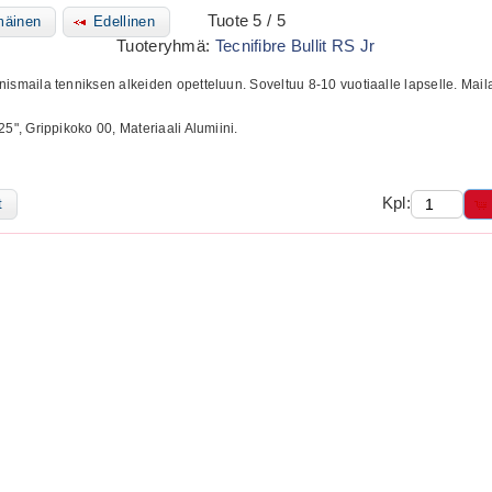
Tuote 5 / 5
äinen
Edellinen
Tuoteryhmä:
Tecnifibre Bullit RS Jr
ismaila tenniksen alkeiden opetteluun. Soveltuu 8-10 vuotiaalle lapselle. Mai
25", Grippikoko 00, Materiaali Alumiini.
Kpl:
t