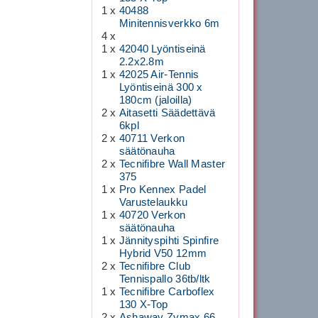
1 x
40488
Minitennisverkko 6m
4 x
1 x
42040 Lyöntiseinä
2.2x2.8m
1 x
42025 Air-Tennis
Lyöntiseinä 300 x
180cm (jaloilla)
2 x
Aitasetti Säädettävä
6kpl
2 x
40711 Verkon
säätönauha
2 x
Tecnifibre Wall Master
375
1 x
Pro Kennex Padel
Varustelaukku
1 x
40720 Verkon
säätönauha
1 x
Jännityspihti Spinfire
Hybrid V50 12mm
2 x
Tecnifibre Club
Tennispallo 36tb/ltk
1 x
Tecnifibre Carboflex
130 X-Top
2 x
Ashaway Zymax 66