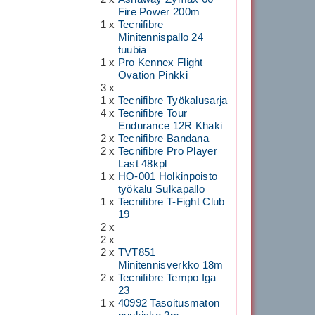
Fire Power 200m
1 x
Tecnifibre
Minitennispallo 24
tuubia
1 x
Pro Kennex Flight
Ovation Pinkki
3 x
1 x
Tecnifibre Työkalusarja
4 x
Tecnifibre Tour
Endurance 12R Khaki
2 x
Tecnifibre Bandana
2 x
Tecnifibre Pro Player
Last 48kpl
1 x
HO-001 Holkinpoisto
työkalu Sulkapallo
1 x
Tecnifibre T-Fight Club
19
2 x
2 x
2 x
TVT851
Minitennisverkko 18m
2 x
Tecnifibre Tempo Iga
23
1 x
40992 Tasoitusmaton