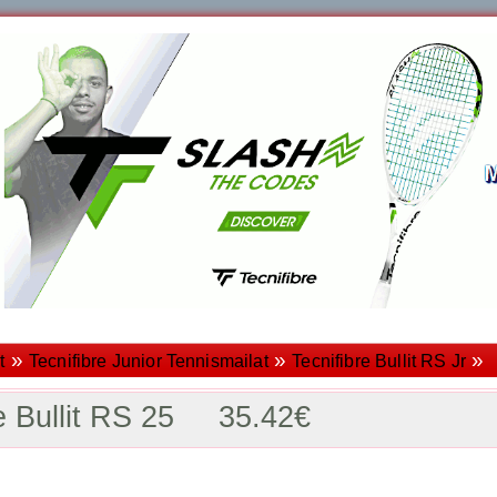
»
»
»
t
Tecnifibre Junior Tennismailat
Tecnifibre Bullit RS Jr
re Bullit RS 25 35.42€