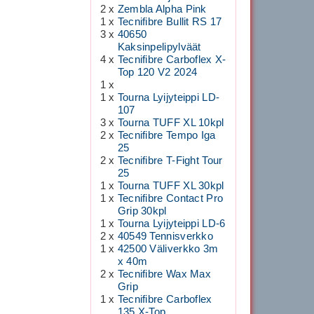
2 x
Zembla Alpha Pink
1 x
Tecnifibre Bullit RS 17
3 x
40650
Kaksinpelipylväät
4 x
Tecnifibre Carboflex X-
Top 120 V2 2024
1 x
1 x
Tourna Lyijyteippi LD-
107
3 x
Tourna TUFF XL 10kpl
2 x
Tecnifibre Tempo Iga
25
2 x
Tecnifibre T-Fight Tour
25
1 x
Tourna TUFF XL 30kpl
1 x
Tecnifibre Contact Pro
Grip 30kpl
1 x
Tourna Lyijyteippi LD-6
2 x
40549 Tennisverkko
1 x
42500 Väliverkko 3m
x 40m
2 x
Tecnifibre Wax Max
Grip
1 x
Tecnifibre Carboflex
135 X-Top