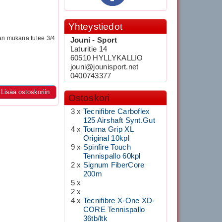
Yhteystiedot
lan mukana tulee 3/4
Jouni - Sport
Laturitie 14
60510 HYLLYKALLIO
jouni@jounisport.net
0400743377
Lisää ostoskoriin
Ostoskori
3 x
Tecnifibre Carboflex
125 Airshaft Synt.Gut
4 x
Tourna Grip XL
Original 10kpl
9 x
Spinfire Touch
Tennispallo 60kpl
2 x
Signum FiberCore
200m
5 x
2 x
4 x
Tecnifibre X-One XD-
CORE Tennispallo
36tb/ltk