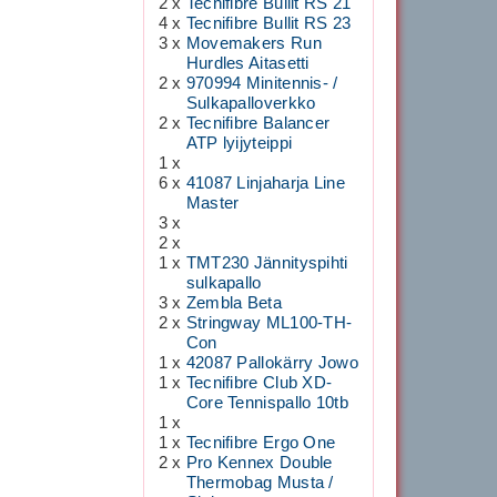
2 x
Tecnifibre Bullit RS 21
4 x
Tecnifibre Bullit RS 23
3 x
Movemakers Run
Hurdles Aitasetti
2 x
970994 Minitennis- /
Sulkapalloverkko
2 x
Tecnifibre Balancer
ATP lyijyteippi
1 x
6 x
41087 Linjaharja Line
Master
3 x
2 x
1 x
TMT230 Jännityspihti
sulkapallo
3 x
Zembla Beta
2 x
Stringway ML100-TH-
Con
1 x
42087 Pallokärry Jowo
1 x
Tecnifibre Club XD-
Core Tennispallo 10tb
1 x
1 x
Tecnifibre Ergo One
2 x
Pro Kennex Double
Thermobag Musta /