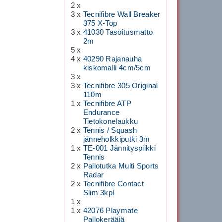
2 x
3 x
Tecnifibre Wall Breaker
375 X-Top
3 x
41030 Tasoitusmatto
2m
5 x
4 x
40290 Rajanauha
kiskomalli 4cm/5cm
3 x
3 x
Tecnifibre 305 Original
110m
1 x
Tecnifibre ATP
Endurance
Tietokonelaukku
2 x
Tennis / Squash
jänneholkkiputki 3m
1 x
TE-001 Jännityspiikki
Tennis
2 x
Pallotutka Multi Sports
Radar
2 x
Tecnifibre Contact
Slim 3kpl
1 x
1 x
42076 Playmate
Pallokerääjä