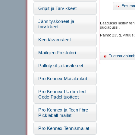
Ensimm
Gripit ja Tarvikkeet
Jännityskoneet ja
Laadukas lasten tenn
tarvikkeet
suojapussi.
Paino: 235g, Pituus 
Kenttävarusteet
Mailojen Poistotori
Tuotearvioinni
Pallotykit ja tarvikkeet
Pro Kennex Mailalaukut
Pro Kennex I Unlimited
Code Padel tuotteet
Pro Kennex ja Tecnifibre
Pickleball mailat
Pro Kennex Tennismailat