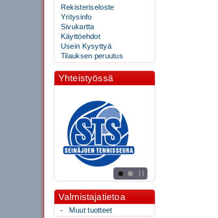
Rekisteriseloste
Yritysinfo
Sivukartta
Käyttöehdot
Usein Kysyttyä
Tilauksen peruutus
Yhteistyössä
Valmistajatietoa
-
Muut tuotteet