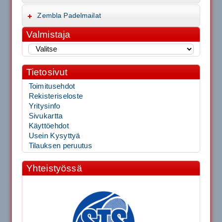
Zembla Padelmailat
Valmistaja
Tietosivut
Toimitusehdot
Rekisteriseloste
Yritysinfo
Sivukartta
Käyttöehdot
Usein Kysyttyä
Tilauksen peruutus
Yhteistyössä