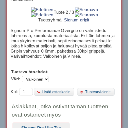
Tuote 2 / 3
Tuoteryhmä:
Signum gripit
Signum Pro Performance Overgrip on valmistettu
tahmeasta, kudotusta materiaalista. Erittäin tahmea ja
imukykyinen materiaali, sopii erinomaisesti pelaajille,
jotka hikoilevat paljon ja haluavat hyvää pitoa gripiltä.
Gripin vahvuus 0.6mm, paketissa 30kpl grippejä.
Värivaihtoehdot: Valkoinen ja Vihreä.
Tuotevaihtoehdot:
Väri:
Kpl:
Lisää ostoskoriin
Tuotearvioinnit
Asiakkaat, jotka ostivat tämän tuotteen
ovat ostaneet myös