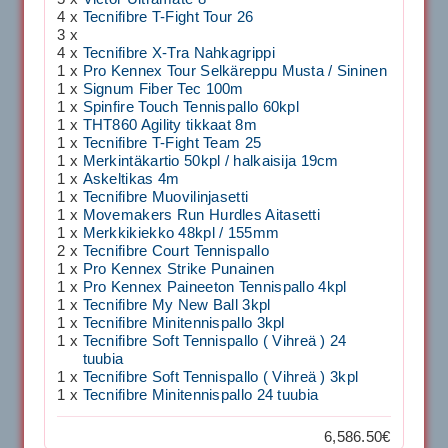
4 x
Tecnifibre T-Fight Tour 26
3 x
4 x
Tecnifibre X-Tra Nahkagrippi
1 x
Pro Kennex Tour Selkäreppu Musta / Sininen
1 x
Signum Fiber Tec 100m
1 x
Spinfire Touch Tennispallo 60kpl
1 x
THT860 Agility tikkaat 8m
1 x
Tecnifibre T-Fight Team 25
1 x
Merkintäkartio 50kpl / halkaisija 19cm
1 x
Askeltikas 4m
1 x
Tecnifibre Muovilinjasetti
1 x
Movemakers Run Hurdles Aitasetti
1 x
Merkkikiekko 48kpl / 155mm
2 x
Tecnifibre Court Tennispallo
1 x
Pro Kennex Strike Punainen
1 x
Pro Kennex Paineeton Tennispallo 4kpl
1 x
Tecnifibre My New Ball 3kpl
1 x
Tecnifibre Minitennispallo 3kpl
1 x
Tecnifibre Soft Tennispallo ( Vihreä ) 24
tuubia
1 x
Tecnifibre Soft Tennispallo ( Vihreä ) 3kpl
1 x
Tecnifibre Minitennispallo 24 tuubia
6,586.50€