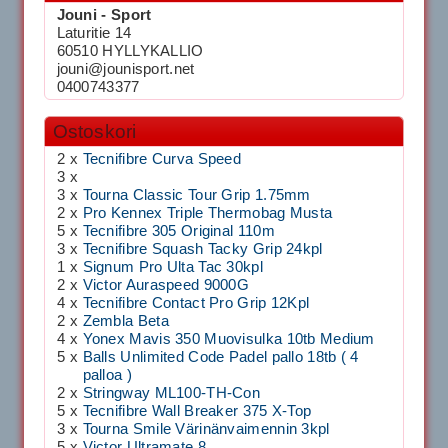
Jouni - Sport
Laturitie 14
60510 HYLLYKALLIO
jouni@jounisport.net
0400743377
Ostoskori
2 x
Tecnifibre Curva Speed
3 x
3 x
Tourna Classic Tour Grip 1.75mm
2 x
Pro Kennex Triple Thermobag Musta
5 x
Tecnifibre 305 Original 110m
3 x
Tecnifibre Squash Tacky Grip 24kpl
1 x
Signum Pro Ulta Tac 30kpl
2 x
Victor Auraspeed 9000G
4 x
Tecnifibre Contact Pro Grip 12Kpl
2 x
Zembla Beta
4 x
Yonex Mavis 350 Muovisulka 10tb Medium
5 x
Balls Unlimited Code Padel pallo 18tb ( 4
palloa )
2 x
Stringway ML100-TH-Con
5 x
Tecnifibre Wall Breaker 375 X-Top
3 x
Tourna Smile Värinänvaimennin 3kpl
5 x
Victor Ultramate 8