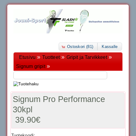
Ostoskori (81)
Kassalle
»
»
»
Etusivu
Tuotteet
Gripit ja Tarvikkeet
»
Signum gripit
Signum Pro Performance
30kpl
39.90€
Tuotekoodi: