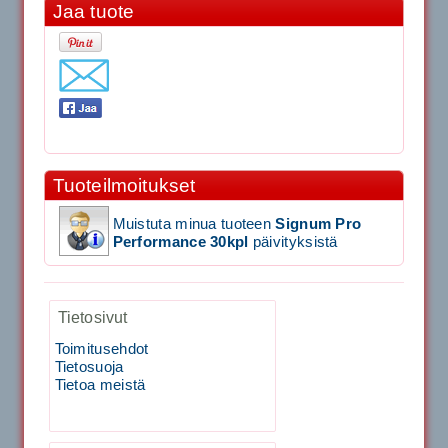
Jaa tuote
11.90€
Laadukas Tournan keh...
Signum S-7000 Jännityskone (Pöytämalli)
1,650.00€
Tuoteilmoitukset
SIGNUM S-7000 &...
Muistuta minua tuoteen
Signum Pro
Signum S-7000 Jännityskone (Jalustamalli)
Performance 30kpl
päivityksistä
1,999.00€
Tietosivut
SIGNUM S-7000 &...
Toimitusehdot
Tietosuoja
40883 Harjasosa hiekkanurmiharjaan
Tietoa meistä
29.00€