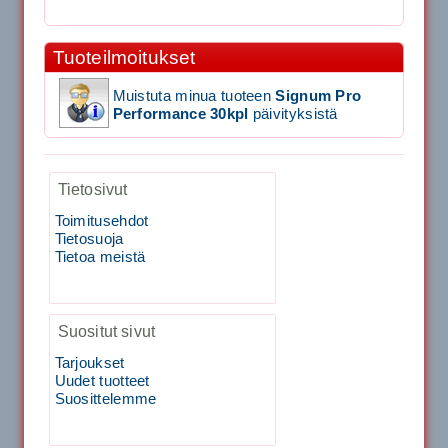
1,650.00€
SIGNUM S-7000 &...
Tuoteilmoitukset
Signum S-7000 Jännityskone (Jalustamalli)
Muistuta minua tuoteen
Signum Pro
Performance 30kpl
päivityksistä
1,999.00€
SIGNUM S-7000 &...
Tietosivut
40883 Harjasosa hiekkanurmiharjaan
Toimitusehdot
Tietosuoja
Tietoa meistä
29.00€
Vaihto harjasosa hie...
Suositut sivut
Kirschbaum Flash Shark 200m
Tarjoukset
Uudet tuotteet
Suosittelemme
129.00€
115.00€
Käsiystäv&...