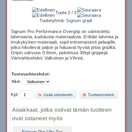
Tuote 2 / 3
Tuoteryhmä:
Signum gripit
Signum Pro Performance Overgrip on valmistettu
tahmeasta, kudotusta materiaalista. Erittäin tahmea ja
imukykyinen materiaali, sopii erinomaisesti pelaajille,
jotka hikoilevat paljon ja haluavat hyvää pitoa gripiltä.
Gripin vahvuus 0.6mm, paketissa 30kpl grippejä.
Värivaihtoehdot: Valkoinen ja Vihreä.
Tuotevaihtoehdot:
Väri:
Kpl:
Lisää ostoskoriin
Tuotearvioinnit
Asiakkaat, jotka ostivat tämän tuotteen
ovat ostaneet myös