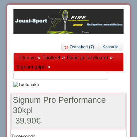
Ostoskori (7)
Kassalle
»
»
»
Etusivu
Tuotteet
Gripit ja Tarvikkeet
»
Signum gripit
Signum Pro Performance
30kpl
39.90€
Tuotekoodi: