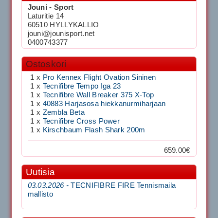
Jouni - Sport
Laturitie 14
60510 HYLLYKALLIO
jouni@jounisport.net
0400743377
Ostoskori
1 x
Pro Kennex Flight Ovation Sininen
1 x
Tecnifibre Tempo Iga 23
1 x
Tecnifibre Wall Breaker 375 X-Top
1 x
40883 Harjasosa hiekkanurmiharjaan
1 x
Zembla Beta
1 x
Tecnifibre Cross Power
1 x
Kirschbaum Flash Shark 200m
659.00€
Uutisia
03.03.2026 -
TECNIFIBRE FIRE Tennismaila
mallisto