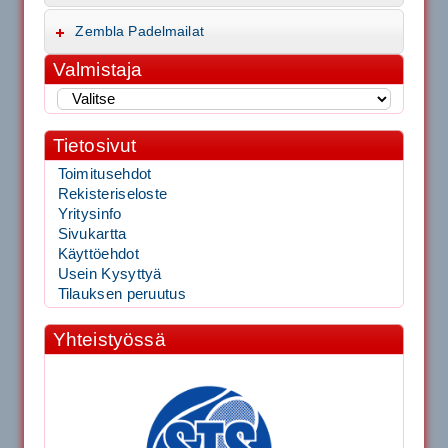
Zembla Padelmailat
Valmistaja
Tietosivut
Toimitusehdot
Rekisteriseloste
Yritysinfo
Sivukartta
Käyttöehdot
Usein Kysyttyä
Tilauksen peruutus
Yhteistyössä