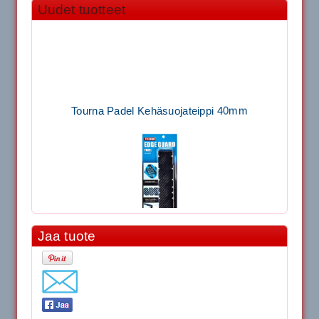
Uudet tuotteet
Tourna Padel Kehäsuojateippi 40mm
Jaa tuote
11.90€
Laadukas Tournan keh...
Signum S-7000 Jännityskone (Pöytämalli)