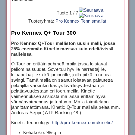
Tuote 1 / 7
Tuoteryhmä:
Pro Kennex Tennismailat
Pro Kennex Q+ Tour 300
Pro Kennex Q+Tour malliston uusin malli, jossa
25% enemmän Kinetic massaa kuin edeltävissä
malleissa.
Q-Tour on erittäin pehmeä maila jossa loistavat
peliominaisuudet. Soveltuu hyville harrastajille,
kilpapelaajille sekä junioreille, joilla pitkä ja nopea
swingi. Tämä maila on saanut loistavaa palautetta
pelaajilta varsinkin käsiystävällisyydestään ja
pelattavuudestaan eri foorumeilla. Kinetic
vaimennuksen ansiosta mailassa erittäin hyvä
värinänvaimennus ja tuntuma. Maila toimitetaan
jännittämättömänä. Kinetic Q-Tour mailalla pelaa mm.
Andreas Seppi ( ATP Ranking 48 )
Kinetic Technology:
http://pro-kennex.com/kinetic/
Kehäkoko: 98sq.in