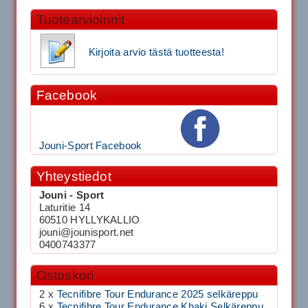
Tuotearvioinnit
Kirjoita arvio tästä tuotteesta!
Facebook
Jouni-Sport Facebook
Yhteystiedot
Jouni - Sport
Laturitie 14
60510 HYLLYKALLIO
jouni@jounisport.net
0400743377
Ostoskori
2 x
Tecnifibre Tour Endurance 2025 selkäreppu
6 x
Tecnifibre Tour Endurance Khaki Selkäreppu