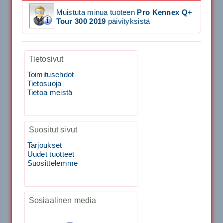
Muistuta minua tuoteen
Pro Kennex Q+
Signum S-7000 Jännityskone (Jalustamalli)
Tour 300 2019
päivityksistä
1,999.00€
Tietosivut
SIGNUM S-7000 &...
Toimitusehdot
Tietosuoja
40883 Harjasosa hiekkanurmiharjaan
Tietoa meistä
29.00€
Vaihto harjasosa hie...
Suositut sivut
Tarjoukset
Kirschbaum Flash Shark 200m
Uudet tuotteet
Suosittelemme
129.00€
115.00€
Käsiystäv&...
Sosiaalinen media
Tecnifibre Classic Sukka 3pr