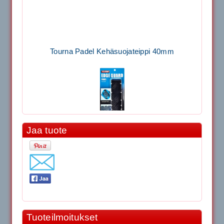
Tourna Padel Kehäsuojateippi 40mm
Jaa tuote
11.90€
Laadukas Tournan keh...
Signum S-7000 Jännityskone (Pöytämalli)
1,650.00€
Tuoteilmoitukset
SIGNUM S-7000 &...