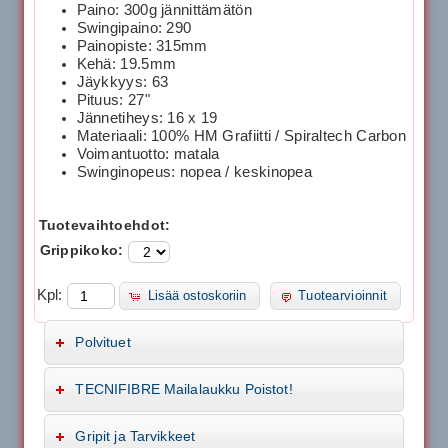
Paino: 300g jännittämätön
Swingipaino: 290
Painopiste: 315mm
Kehä: 19.5mm
Jäykkyys: 63
Pituus: 27"
Jännetiheys: 16 x 19
Materiaali: 100% HM Grafiitti / Spiraltech Carbon
Voimantuotto: matala
Swinginopeus: nopea / keskinopea
Tuotevaihtoehdot:
Grippikoko:
Kpl:
Lisää ostoskoriin
Tuotearvioinnit
Polvituet
TECNIFIBRE Mailalaukku Poistot!
Gripit ja Tarvikkeet