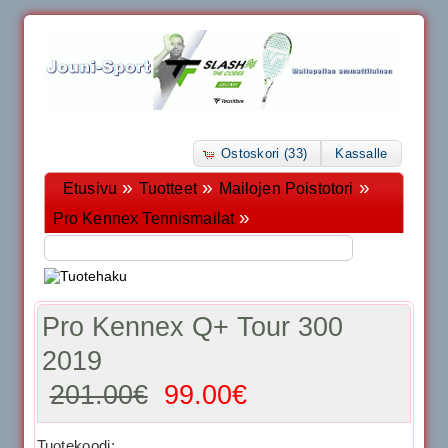
Ostoskori (33)
Kassalle
»
»
»
Etusivu
Tuotteet
Mailojen Poistotori
»
Pro Kennex Tennismailat
Pro Kennex Q+ Tour 300
2019
201.00€
99.00€
Tuotekoodi: