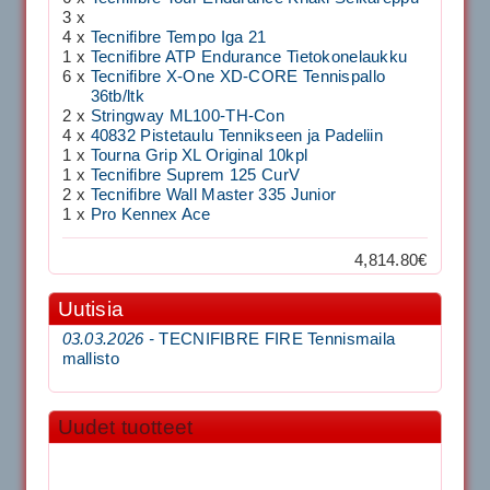
3 x
4 x
Tecnifibre Tempo Iga 21
1 x
Tecnifibre ATP Endurance Tietokonelaukku
6 x
Tecnifibre X-One XD-CORE Tennispallo
36tb/ltk
2 x
Stringway ML100-TH-Con
4 x
40832 Pistetaulu Tennikseen ja Padeliin
1 x
Tourna Grip XL Original 10kpl
1 x
Tecnifibre Suprem 125 CurV
2 x
Tecnifibre Wall Master 335 Junior
1 x
Pro Kennex Ace
4,814.80€
Uutisia
03.03.2026 -
TECNIFIBRE FIRE Tennismaila
mallisto
Uudet tuotteet