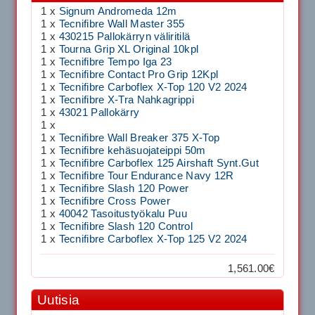
1 x
Signum Andromeda 12m
1 x
Tecnifibre Wall Master 355
1 x
430215 Pallokärryn väliritilä
1 x
Tourna Grip XL Original 10kpl
1 x
Tecnifibre Tempo Iga 23
1 x
Tecnifibre Contact Pro Grip 12Kpl
1 x
Tecnifibre Carboflex X-Top 120 V2 2024
1 x
Tecnifibre X-Tra Nahkagrippi
1 x
43021 Pallokärry
1 x
1 x
Tecnifibre Wall Breaker 375 X-Top
1 x
Tecnifibre kehäsuojateippi 50m
1 x
Tecnifibre Carboflex 125 Airshaft Synt.Gut
1 x
Tecnifibre Tour Endurance Navy 12R
1 x
Tecnifibre Slash 120 Power
1 x
Tecnifibre Cross Power
1 x
40042 Tasoitustyökalu Puu
1 x
Tecnifibre Slash 120 Control
1 x
Tecnifibre Carboflex X-Top 125 V2 2024
1,561.00€
Uutisia