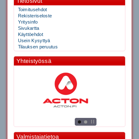
Tietosivut
Toimitusehdot
Rekisteriseloste
Yritysinfo
Sivukartta
Käyttöehdot
Usein Kysyttyä
Tilauksen peruutus
Yhteistyössä
Valmistajatietoa