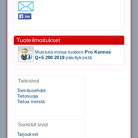
Laadukas Tournan keh...
Signum S-7000 Jännityskone (Pöytämalli)
1,650.00€
Tuoteilmoitukset
SIGNUM S-7000 &...
Muistuta minua tuoteen
Pro Kennex
Signum S-7000 Jännityskone (Jalustamalli)
Q+5 290 2019
päivityksistä
1,999.00€
Tietosivut
SIGNUM S-7000 &...
Toimitusehdot
Tietosuoja
40883 Harjasosa hiekkanurmiharjaan
Tietoa meistä
29.00€
Vaihto harjasosa hie...
Suositut sivut
Tarjoukset
Kirschbaum Flash Shark 200m