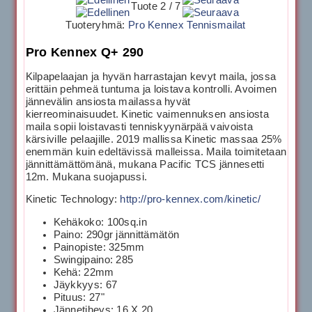
Tuote 2 / 7
Tuoteryhmä:
Pro Kennex Tennismailat
Pro Kennex Q+ 290
Kilpapelaajan ja hyvän harrastajan kevyt maila, jossa
erittäin pehmeä tuntuma ja loistava kontrolli. Avoimen
jännevälin ansiosta mailassa hyvät
kierreominaisuudet. Kinetic vaimennuksen ansiosta
maila sopii loistavasti tenniskyynärpää vaivoista
kärsiville pelaajille. 2019 mallissa Kinetic massaa 25%
enemmän kuin edeltävissä malleissa. Maila toimitetaan
jännittämättömänä, mukana Pacific TCS jännesetti
12m. Mukana suojapussi.
Kinetic Technology:
http://pro-kennex.com/kinetic/
Kehäkoko: 100sq.in
Paino: 290gr jännittämätön
Painopiste: 325mm
Swingipaino: 285
Kehä: 22mm
Jäykkyys: 67
Pituus: 27"
Jännetiheys: 16 X 20