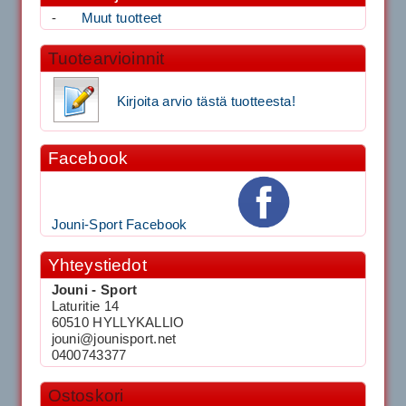
-
Muut tuotteet
Tuotearvioinnit
Kirjoita arvio tästä tuotteesta!
Facebook
Jouni-Sport Facebook
Yhteystiedot
Jouni - Sport
Laturitie 14
60510 HYLLYKALLIO
jouni@jounisport.net
0400743377
Ostoskori