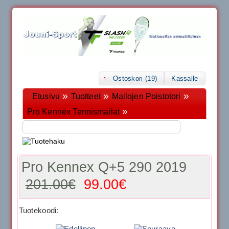
Ostoskori (19)
Kassalle
»
»
»
Etusivu
Tuotteet
Mailojen Poistotori
»
Pro Kennex Tennismailat
Pro Kennex Q+5 290 2019
201.00€
99.00€
Tuotekoodi: