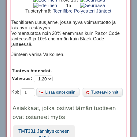
15
Tuoteryhmä:
Tecnifibre Polyesteri Jänteet
Tecnifibren uutusjänne, jossa hyvä voimantuotto ja
loistava kestävyys.
Voimantuottoa noin 20% enemmän kuin Razor Code
jänteessä ja 10% enemmän kuin Black Code
jänteessä.
Jänteen värinä Valkoinen.
Tuotevaihtoehdot:
Vahvuus:
Kpl:
Lisää ostoskoriin
Tuotearvioinnit
Asiakkaat, jotka ostivat tämän tuotteen
ovat ostaneet myös
TMT331 Jännityskoneen
jousi