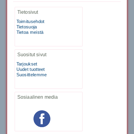
1,999.00€
Tietosivut
SIGNUM S-7000 &...
Toimitusehdot
Tietosuoja
40883 Harjasosa hiekkanurmiharjaan
Tietoa meistä
29.00€
Vaihto harjasosa hie...
Suositut sivut
Tarjoukset
Kirschbaum Flash Shark 200m
Uudet tuotteet
Suosittelemme
129.00€
115.00€
Käsiystäv&...
Sosiaalinen media
Tecnifibre Classic Sukka 3pr