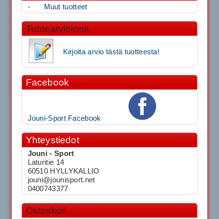
-
Muut tuotteet
Tuotearvioinnit
Kirjoita arvio tästä tuotteesta!
Facebook
Jouni-Sport Facebook
Yhteystiedot
Jouni - Sport
Laturitie 14
60510 HYLLYKALLIO
jouni@jounisport.net
0400743377
Ostoskori