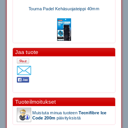
Tourna Padel Kehäsuojateippi 40mm
Jaa tuote
11.90€
Laadukas Tournan keh...
Signum S-7000 Jännityskone (Pöytämalli)
1,650.00€
Tuoteilmoitukset
SIGNUM S-7000 &...
Muistuta minua tuoteen
Tecnifibre Ice
Code 200m
päivityksistä
Signum S-7000 Jännityskone (Jalustamalli)