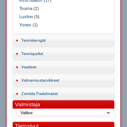
Kirschbaum
(27)
Tourna
(2)
Luxilon
(5)
Yonex
(1)
Tenniskengät
Tennispallot
Vaatteet
Valmennustarvikkeet
Zembla Padelmailat
Valmistaja
Tietosivut