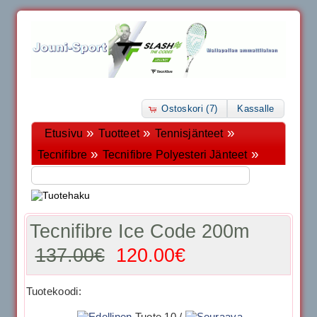
Ostoskori (7)
Kassalle
»
»
»
Etusivu
Tuotteet
Tennisjänteet
»
»
Tecnifibre
Tecnifibre Polyesteri Jänteet
Tecnifibre Ice Code 200m
137.00€
120.00€
Tuotekoodi:
Tuote 10 /