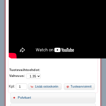
Tuotevaihtoehdot:
Vahvuus:
Kpl:
Lisää ostoskoriin
Tuotearvioinnit
Polvituet