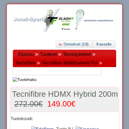
Ostoskori (19)
Kassalle
»
»
»
Etusivu
Tuotteet
Tennisjänteet
»
»
Tecnifibre
Tecnifibre Multifilament PU
Tecnifibre HDMX Hybrid 200m
272.00€
149.00€
Tuotekoodi:
Tuote 9 /