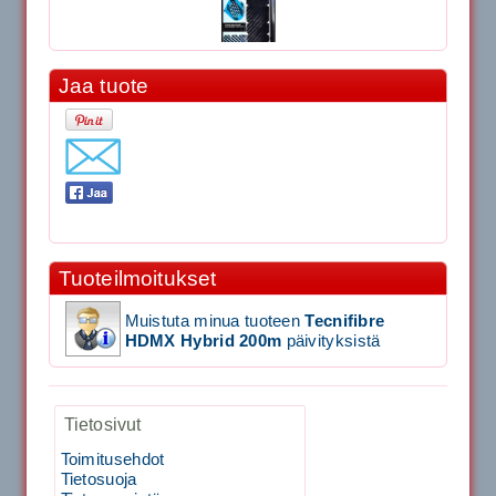
Jaa tuote
11.90€
Laadukas Tournan keh...
Signum S-7000 Jännityskone (Pöytämalli)
1,650.00€
Tuoteilmoitukset
SIGNUM S-7000 &...
Muistuta minua tuoteen
Tecnifibre
HDMX Hybrid 200m
päivityksistä
Signum S-7000 Jännityskone (Jalustamalli)
1,999.00€
Tietosivut
SIGNUM S-7000 &...
Toimitusehdot
Tietosuoja
40883 Harjasosa hiekkanurmiharjaan