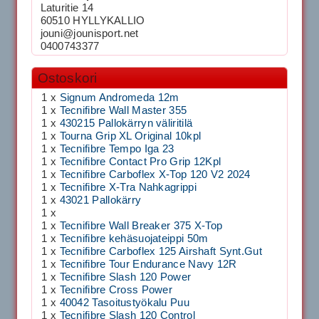
Laturitie 14
60510 HYLLYKALLIO
jouni@jounisport.net
0400743377
Ostoskori
1 x
Signum Andromeda 12m
1 x
Tecnifibre Wall Master 355
1 x
430215 Pallokärryn väliritilä
1 x
Tourna Grip XL Original 10kpl
1 x
Tecnifibre Tempo Iga 23
1 x
Tecnifibre Contact Pro Grip 12Kpl
1 x
Tecnifibre Carboflex X-Top 120 V2 2024
1 x
Tecnifibre X-Tra Nahkagrippi
1 x
43021 Pallokärry
1 x
1 x
Tecnifibre Wall Breaker 375 X-Top
1 x
Tecnifibre kehäsuojateippi 50m
1 x
Tecnifibre Carboflex 125 Airshaft Synt.Gut
1 x
Tecnifibre Tour Endurance Navy 12R
1 x
Tecnifibre Slash 120 Power
1 x
Tecnifibre Cross Power
1 x
40042 Tasoitustyökalu Puu
1 x
Tecnifibre Slash 120 Control