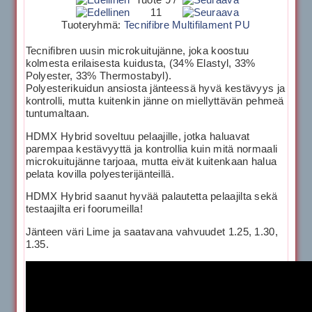
11
Tuoteryhmä:
Tecnifibre Multifilament PU
Tecnifibren uusin microkuitujänne, joka koostuu
kolmesta erilaisesta kuidusta, (34% Elastyl, 33%
Polyester, 33% Thermostabyl).
Polyesterikuidun ansiosta jänteessä hyvä kestävyys ja
kontrolli, mutta kuitenkin jänne on miellyttävän pehmeä
tuntumaltaan.
HDMX Hybrid soveltuu pelaajille, jotka haluavat
parempaa kestävyyttä ja kontrollia kuin mitä normaali
microkuitujänne tarjoaa, mutta eivät kuitenkaan halua
pelata kovilla polyesterijänteillä.
HDMX Hybrid saanut hyvää palautetta pelaajilta sekä
testaajilta eri foorumeilla!
Jänteen väri Lime ja saatavana vahvuudet 1.25, 1.30,
1.35.