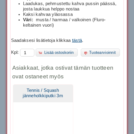
Laadukas, pehmustettu kahva pussin päässä,
josta laukkua helppo nostaa
Kaksi kahvaa yläosassa
Väri:
musta / harmaa / valkoinen (Fluro-
keltainen vuori)
Saadaksesi lisätietoja klikkaa
tästä
.
Kpl:
Lisää ostoskoriin
Tuotearvioinnit
Asiakkaat, jotka ostivat tämän tuotteen
ovat ostaneet myös
Tennis / Squash
jänneholkkiputki 3m