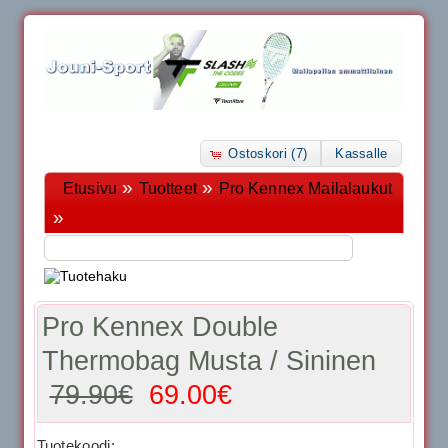
Ostoskori (7)
Kassalle
»
»
Etusivu
Tuotteet
Pro Kennex Mailalaukut
»
Pro Kennex Double
Thermobag Musta / Sininen
79.90€
69.00€
Tuotekoodi: