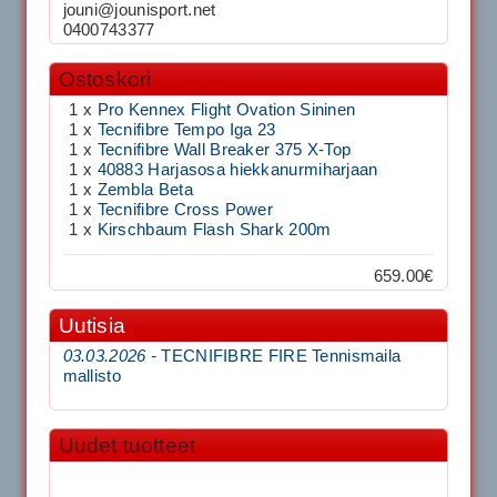
jouni@jounisport.net
0400743377
Ostoskori
1 x
Pro Kennex Flight Ovation Sininen
1 x
Tecnifibre Tempo Iga 23
1 x
Tecnifibre Wall Breaker 375 X-Top
1 x
40883 Harjasosa hiekkanurmiharjaan
1 x
Zembla Beta
1 x
Tecnifibre Cross Power
1 x
Kirschbaum Flash Shark 200m
659.00€
Uutisia
03.03.2026 -
TECNIFIBRE FIRE Tennismaila
mallisto
Uudet tuotteet