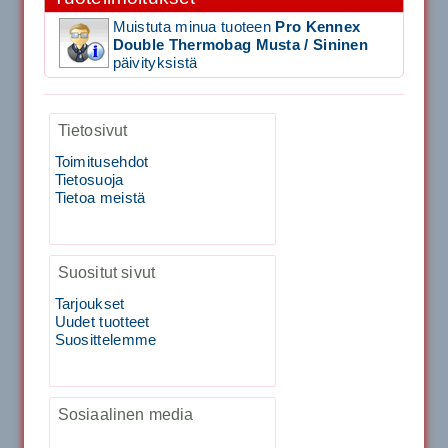
Vaihto harjasosa hie...
Muistuta minua tuoteen
Pro Kennex
Double Thermobag Musta / Sininen
Kirschbaum Flash Shark 200m
päivityksistä
129.00€
115.00€
Tietosivut
Käsiystäv&...
Toimitusehdot
Tietosuoja
Tecnifibre Classic Sukka 3pr
Tietoa meistä
Suositut sivut
Tarjoukset
Uudet tuotteet
Suosittelemme
19.90€
Laadukas urheilusukk...
Sosiaalinen media
Tecnifibre Sukka 3pr matala varsi / Valkoinen