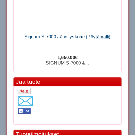
Signum S-7000 Jännityskone (Pöytämalli)
1,650.00€
SIGNUM S-7000 &...
Signum S-7000 Jännityskone (Jalustamalli)
Jaa tuote
1,999.00€
SIGNUM S-7000 &...
40883 Harjasosa hiekkanurmiharjaan
29.00€
Tuoteilmoitukset