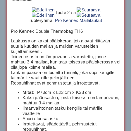
Tuote 2 / 5
Tuoteryhmä:
Pro Kennex Mailalaukut
Pro Kennex Double Thermobag TH6
Laukussa on kaksi päälokeroa, jotka ovat riittävän
suuria kuuden mailan ja muiden varusteiden
kuljettamiseen,.
Toinen osasto on lämpövuorilla varustettu, jonne
mahtuu 3-4 mailaa, kun taas toisessa päälokerossa voi
olla jopa kolme mailaa.
Laukun päässä on tuulettu tunneli, joka sopii kengille
tai märille vaatteille pelin jälkeen.
Reppuhihnat ovat pehmustetut ja irrotettavat.
Mitat:
P79cm x L23 cm x K33 cm
Kaksi pääosastoa, joista toisessa on lämpövuori,
mahtuu 3-4 mailaa
Ilmanvaihtoinen tasku kengille tai märille
vaatteille
Suuri etuosatasku
Irrotettavat, säädettävät, pehmustetut
reppuhihnat.