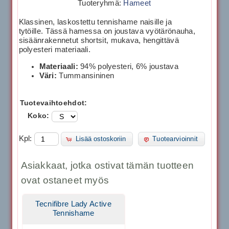
Tuoteryhmä:
Hameet
Klassinen, laskostettu tennishame naisille ja
tytöille. Tässä hamessa on joustava vyötärönauha,
sisäänrakennetut shortsit, mukava, hengittävä
polyesteri materiaali.
Materiaali:
94% polyesteri, 6% joustava
Väri:
Tummansininen
Tuotevaihtoehdot:
Koko:
Kpl:
Lisää ostoskoriin
Tuotearvioinnit
Asiakkaat, jotka ostivat tämän tuotteen
ovat ostaneet myös
Tecnifibre Lady Active
Tennishame