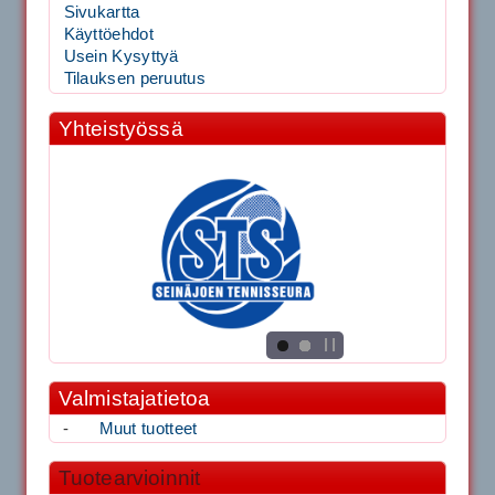
Sivukartta
Käyttöehdot
Usein Kysyttyä
Tilauksen peruutus
Yhteistyössä
Valmistajatietoa
-
Muut tuotteet
Tuotearvioinnit