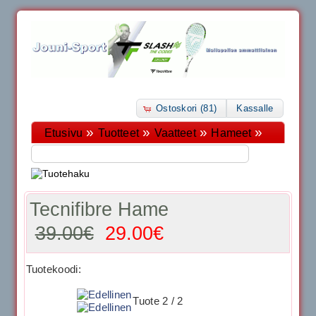
Ostoskori (81)
Kassalle
»
»
»
»
Etusivu
Tuotteet
Vaatteet
Hameet
Tecnifibre Hame
39.00€
29.00€
Tuotekoodi:
Tuote 2 / 2