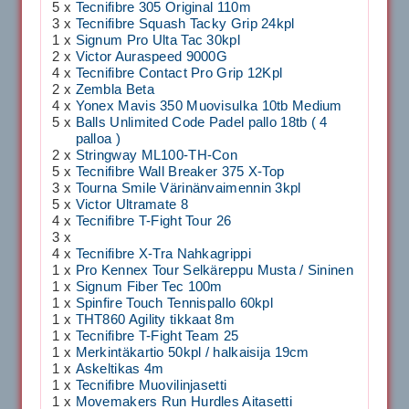
5 x
Tecnifibre 305 Original 110m
3 x
Tecnifibre Squash Tacky Grip 24kpl
1 x
Signum Pro Ulta Tac 30kpl
2 x
Victor Auraspeed 9000G
4 x
Tecnifibre Contact Pro Grip 12Kpl
2 x
Zembla Beta
4 x
Yonex Mavis 350 Muovisulka 10tb Medium
5 x
Balls Unlimited Code Padel pallo 18tb ( 4
palloa )
2 x
Stringway ML100-TH-Con
5 x
Tecnifibre Wall Breaker 375 X-Top
3 x
Tourna Smile Värinänvaimennin 3kpl
5 x
Victor Ultramate 8
4 x
Tecnifibre T-Fight Tour 26
3 x
4 x
Tecnifibre X-Tra Nahkagrippi
1 x
Pro Kennex Tour Selkäreppu Musta / Sininen
1 x
Signum Fiber Tec 100m
1 x
Spinfire Touch Tennispallo 60kpl
1 x
THT860 Agility tikkaat 8m
1 x
Tecnifibre T-Fight Team 25
1 x
Merkintäkartio 50kpl / halkaisija 19cm
1 x
Askeltikas 4m
1 x
Tecnifibre Muovilinjasetti
1 x
Movemakers Run Hurdles Aitasetti