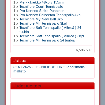
1 x
Merkkikiekko 48kpl / 155mm
2 x
Tecnifibre Court Tennispallo
1 x
Pro Kennex Strike Punainen
1 x
Pro Kennex Paineeton Tennispallo 4kpl
1 x
Tecnifibre My New Ball 3kpl
1 x
Tecnifibre Minitennispallo 3kpl
1 x
Tecnifibre Soft Tennispallo ( Vihreä ) 24
tuubia
1 x
Tecnifibre Soft Tennispallo ( Vihreä ) 3kpl
1 x
Tecnifibre Minitennispallo 24 tuubia
6,586.50€
Uutisia
03.03.2026 -
TECNIFIBRE FIRE Tennismaila
mallisto
Uudet tuotteet