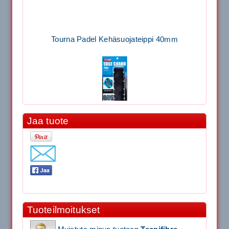
Tourna Padel Kehäsuojateippi 40mm
Jaa tuote
11.90€
Laadukas Tournan keh...
Signum S-7000 Jännityskone (Pöytämalli)
1,650.00€
Tuoteilmoitukset
SIGNUM S-7000 &...