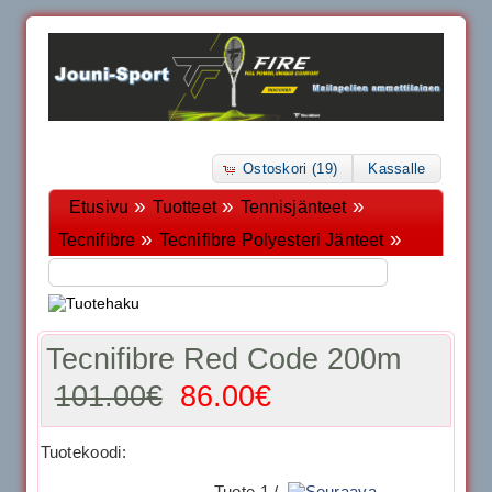
Ostoskori (19)
Kassalle
»
»
»
Etusivu
Tuotteet
Tennisjänteet
»
»
Tecnifibre
Tecnifibre Polyesteri Jänteet
Tecnifibre Red Code 200m
101.00€
86.00€
Tuotekoodi:
Tuote 1 /