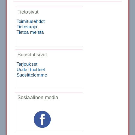
1,999.00€
Tietosivut
SIGNUM S-7000 &...
Toimitusehdot
40883 Harjasosa hiekkanurmiharjaan
Tietosuoja
Tietoa meistä
29.00€
Vaihto harjasosa hie...
Suositut sivut
Kirschbaum Flash Shark 200m
Tarjoukset
Uudet tuotteet
Suosittelemme
129.00€
115.00€
Käsiystäv&...
Sosiaalinen media
Tecnifibre Classic Sukka 3pr