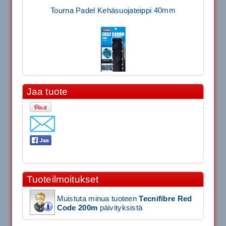
Tourna Padel Kehäsuojateippi 40mm
Jaa tuote
11.90€
Laadukas Tournan keh...
Signum S-7000 Jännityskone (Pöytämalli)
1,650.00€
Tuoteilmoitukset
SIGNUM S-7000 &...
Muistuta minua tuoteen
Tecnifibre Red
Signum S-7000 Jännityskone (Jalustamalli)
Code 200m
päivityksistä