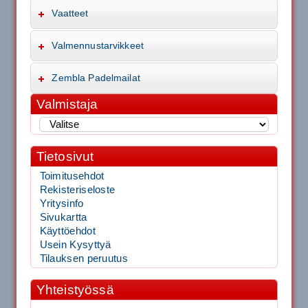
Vaatteet
Valmennustarvikkeet
Zembla Padelmailat
Valmistaja
Tietosivut
Toimitusehdot
Rekisteriseloste
Yritysinfo
Sivukartta
Käyttöehdot
Usein Kysyttyä
Tilauksen peruutus
Yhteistyössä