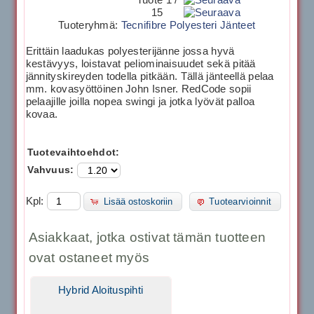
15
Tuoteryhmä:
Tecnifibre Polyesteri Jänteet
Erittäin laadukas polyesterijänne jossa hyvä
kestävyys, loistavat peliominaisuudet sekä pitää
jännityskireyden todella pitkään. Tällä jänteellä pelaa
mm. kovasyöttöinen John Isner. RedCode sopii
pelaajille joilla nopea swingi ja jotka lyövät palloa
kovaa.
Tuotevaihtoehdot:
Vahvuus:
Kpl:
Lisää ostoskoriin
Tuotearvioinnit
Asiakkaat, jotka ostivat tämän tuotteen
ovat ostaneet myös
Hybrid Aloituspihti