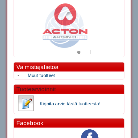
Valmistajatietoa
-
Muut tuotteet
Tuotearvioinnit
Kirjoita arvio tästä tuotteesta!
Facebook