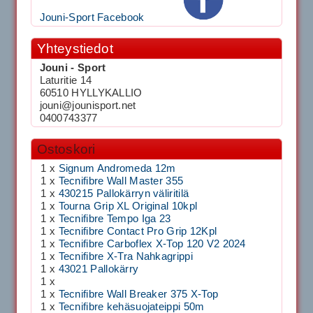
Jouni-Sport Facebook
Yhteystiedot
Jouni - Sport
Laturitie 14
60510 HYLLYKALLIO
jouni@jounisport.net
0400743377
Ostoskori
1 x
Signum Andromeda 12m
1 x
Tecnifibre Wall Master 355
1 x
430215 Pallokärryn väliritilä
1 x
Tourna Grip XL Original 10kpl
1 x
Tecnifibre Tempo Iga 23
1 x
Tecnifibre Contact Pro Grip 12Kpl
1 x
Tecnifibre Carboflex X-Top 120 V2 2024
1 x
Tecnifibre X-Tra Nahkagrippi
1 x
43021 Pallokärry
1 x
1 x
Tecnifibre Wall Breaker 375 X-Top
1 x
Tecnifibre kehäsuojateippi 50m