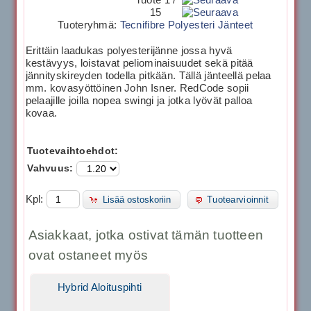
15
Tuoteryhmä:
Tecnifibre Polyesteri Jänteet
Erittäin laadukas polyesterijänne jossa hyvä
kestävyys, loistavat peliominaisuudet sekä pitää
jännityskireyden todella pitkään. Tällä jänteellä pelaa
mm. kovasyöttöinen John Isner. RedCode sopii
pelaajille joilla nopea swingi ja jotka lyövät palloa
kovaa.
Tuotevaihtoehdot:
Vahvuus:
Kpl:
Lisää ostoskoriin
Tuotearvioinnit
Asiakkaat, jotka ostivat tämän tuotteen
ovat ostaneet myös
Hybrid Aloituspihti