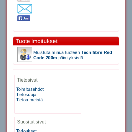
11.90€
Laadukas Tournan keh...
Signum S-7000 Jännityskone (Pöytämalli)
Tuoteilmoitukset
1,650.00€
SIGNUM S-7000 &...
Muistuta minua tuoteen
Tecnifibre Red
Code 200m
päivityksistä
Signum S-7000 Jännityskone (Jalustamalli)
Tietosivut
1,999.00€
SIGNUM S-7000 &...
Toimitusehdot
Tietosuoja
40883 Harjasosa hiekkanurmiharjaan
Tietoa meistä
29.00€
Suositut sivut
Vaihto harjasosa hie...
Tarjoukset