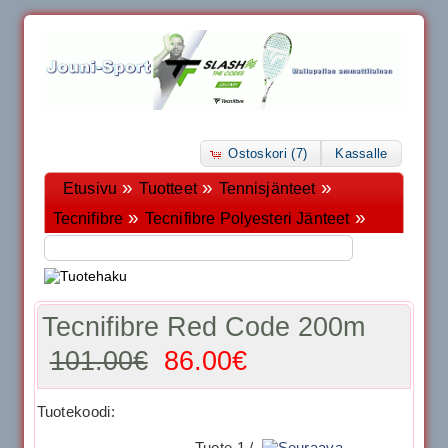
Ostoskori (7)
Kassalle
»
»
»
Etusivu
Tuotteet
Tennisjänteet
»
»
Tecnifibre
Tecnifibre Polyesteri Jänteet
Tecnifibre Red Code 200m
101.00€
86.00€
Tuotekoodi:
Tuote 1 /