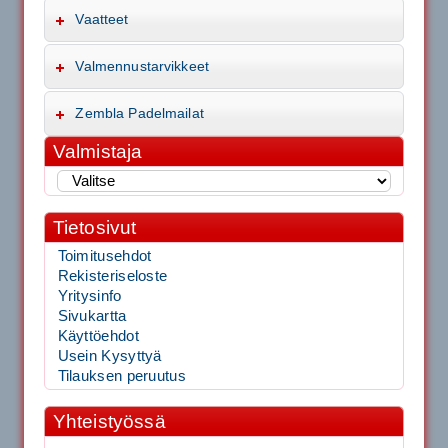
Vaatteet
Valmennustarvikkeet
Zembla Padelmailat
Valmistaja
Tietosivut
Toimitusehdot
Rekisteriseloste
Yritysinfo
Sivukartta
Käyttöehdot
Usein Kysyttyä
Tilauksen peruutus
Yhteistyössä