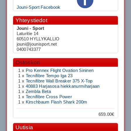
Jouni-Sport Facebook
Yhteystiedot
Jouni - Sport
Laturitie 14
60510 HYLLYKALLIO
jouni@jounisport.net
0400743377
Ostoskori
1 x
Pro Kennex Flight Ovation Sininen
1 x
Tecnifibre Tempo Iga 23
1 x
Tecnifibre Wall Breaker 375 X-Top
1 x
40883 Harjasosa hiekkanurmiharjaan
1 x
Zembla Beta
1 x
Tecnifibre Cross Power
1 x
Kirschbaum Flash Shark 200m
659.00€
Uutisia