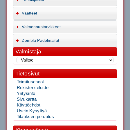
Vaatteet
Valmennustarvikkeet
Zembla Padelmailat
Valmistaja
Tietosivut
Toimitusehdot
Rekisteriseloste
Yritysinfo
Sivukartta
Käyttöehdot
Usein Kysyttyä
Tilauksen peruutus
Yhteistyössä