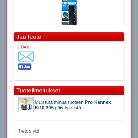
Jaa tuote
11.90€
Laadukas Tournan keh...
Signum S-7000 Jännityskone (Pöytämalli)
1,650.00€
Tuoteilmoitukset
SIGNUM S-7000 &...
Muistuta minua tuoteen
Pro Kennex
Signum S-7000 Jännityskone (Jalustamalli)
Ki10 305
päivityksistä
1,999.00€
Tietosivut
SIGNUM S-7000 &...