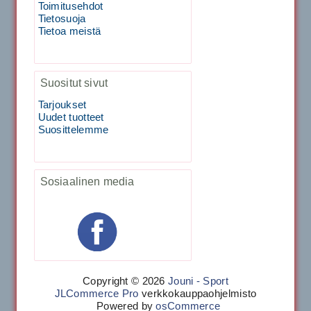
Toimitusehdot
Tietosuoja
40883 Harjasosa hiekkanurmiharjaan
Tietoa meistä
29.00€
Vaihto harjasosa hie...
Suositut sivut
Tarjoukset
Kirschbaum Flash Shark 200m
Uudet tuotteet
Suosittelemme
129.00€
115.00€
Käsiystäv&...
Sosiaalinen media
Tecnifibre Classic Sukka 3pr
Copyright © 2026
Jouni - Sport
JLCommerce Pro
verkkokauppaohjelmisto
Powered by
osCommerce