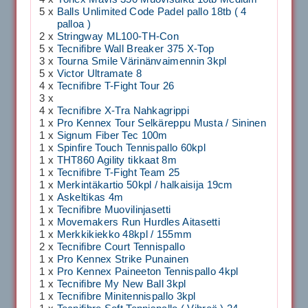
5 x
Balls Unlimited Code Padel pallo 18tb ( 4
palloa )
2 x
Stringway ML100-TH-Con
5 x
Tecnifibre Wall Breaker 375 X-Top
3 x
Tourna Smile Värinänvaimennin 3kpl
5 x
Victor Ultramate 8
4 x
Tecnifibre T-Fight Tour 26
3 x
4 x
Tecnifibre X-Tra Nahkagrippi
1 x
Pro Kennex Tour Selkäreppu Musta / Sininen
1 x
Signum Fiber Tec 100m
1 x
Spinfire Touch Tennispallo 60kpl
1 x
THT860 Agility tikkaat 8m
1 x
Tecnifibre T-Fight Team 25
1 x
Merkintäkartio 50kpl / halkaisija 19cm
1 x
Askeltikas 4m
1 x
Tecnifibre Muovilinjasetti
1 x
Movemakers Run Hurdles Aitasetti
1 x
Merkkikiekko 48kpl / 155mm
2 x
Tecnifibre Court Tennispallo
1 x
Pro Kennex Strike Punainen
1 x
Pro Kennex Paineeton Tennispallo 4kpl
1 x
Tecnifibre My New Ball 3kpl
1 x
Tecnifibre Minitennispallo 3kpl