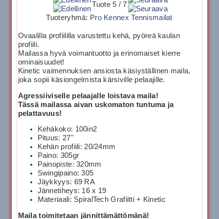
Tuote 5 / 7
Tuoteryhmä:
Pro Kennex Tennismailat
Ovaalilla profiililla varustettu kehä, pyöreä kaulan
profiili.
Mailassa hyvä voimantuotto ja erinomaiset kierre
ominaisuudet!
Kinetic vaimennuksen ansiosta käsiyställinen maila,
joka sopii käsiongelmista kärsiville pelaajille.
Agressiiviselle pelaajalle loistava maila!
Tässä mailassa aivan uskomaton tuntuma ja
pelattavuus!
Kehäkoko: 100in2
Pituus: 27"
Kehän profiili: 20/24mm
Paino: 305gr
Painopiste: 320mm
Swingipaino: 305
Jäykkyys: 69 RA
Jännetiheys: 16 x 19
Materiaali: SpiralTech Grafiitti + Kinetic
Maila toimitetaan jännittämättömänä!