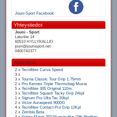
Jouni-Sport Facebook
Yhteystiedot
Jouni - Sport
Laturitie 14
60510 HYLLYKALLIO
jouni@jounisport.net
0400743377
Ostoskori
2 x
Tecnifibre Curva Speed
3 x
3 x
Tourna Classic Tour Grip 1.75mm
2 x
Pro Kennex Triple Thermobag Musta
5 x
Tecnifibre 305 Original 110m
3 x
Tecnifibre Squash Tacky Grip 24kpl
1 x
Signum Pro Ulta Tac 30kpl
2 x
Victor Auraspeed 9000G
4 x
Tecnifibre Contact Pro Grip 12Kpl
2 x
Zembla Beta
4 x
Yonex Mavis 350 Muovisulka 10tb Medium