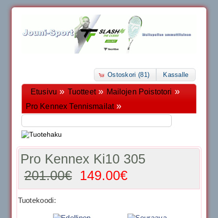
Ostoskori (81)
Kassalle
»
»
»
Etusivu
Tuotteet
Mailojen Poistotori
»
Pro Kennex Tennismailat
Pro Kennex Ki10 305
201.00€
149.00€
Tuotekoodi: