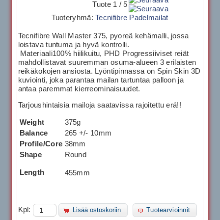
Tuote 1 / 5
Tuoteryhmä:
Tecnifibre Padelmailat
Tecnifibre Wall Master 375, pyoreä kehämalli, jossa
loistava tuntuma ja hyvä kontrolli.
Materiaali100% hiilikuitu, PHD Progressiiviset reiät
mahdollistavat suuremman osuma-alueen 3 erilaisten
reikäkokojen ansiosta. Lyöntipinnassa on Spin Skin 3D
kuviointi, joka parantaa mailan tartuntaa palloon ja
antaa paremmat kierreominaisuudet.
Tarjoushintaisia mailoja saatavissa rajoitettu erä!!
Weight
375g
Balance
265 +/- 10mm
Profile/Core
38mm
Shape
Round
Length
455mm
Kpl:
Lisää ostoskoriin
Tuotearvioinnit