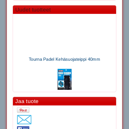
Uudet tuotteet
Tourna Padel Kehäsuojateippi 40mm
Jaa tuote
11.90€
Laadukas Tournan keh...