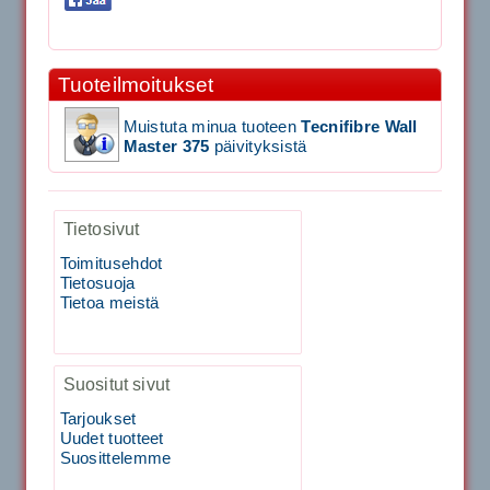
Signum S-7000 Jännityskone (Pöytämalli)
Tuoteilmoitukset
1,650.00€
SIGNUM S-7000 &...
Muistuta minua tuoteen
Tecnifibre Wall
Master 375
päivityksistä
Signum S-7000 Jännityskone (Jalustamalli)
Tietosivut
1,999.00€
SIGNUM S-7000 &...
Toimitusehdot
Tietosuoja
40883 Harjasosa hiekkanurmiharjaan
Tietoa meistä
29.00€
Suositut sivut
Vaihto harjasosa hie...
Tarjoukset
Uudet tuotteet
Kirschbaum Flash Shark 200m
Suosittelemme