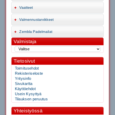
Vaatteet
Valmennustarvikkeet
Zembla Padelmailat
Valmistaja
Tietosivut
Toimitusehdot
Rekisteriseloste
Yritysinfo
Sivukartta
Käyttöehdot
Usein Kysyttyä
Tilauksen peruutus
Yhteistyössä