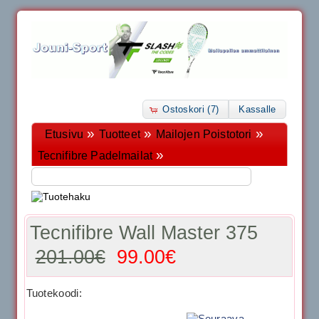
Ostoskori (7)
Kassalle
»
»
»
Etusivu
Tuotteet
Mailojen Poistotori
»
Tecnifibre Padelmailat
Tecnifibre Wall Master 375
201.00€
99.00€
Tuotekoodi: