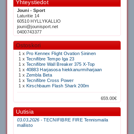
Yhteystiedot
Jouni - Sport
Laturitie 14
60510 HYLLYKALLIO
jouni@jounisport.net
0400743377
Ostoskori
1 x
Pro Kennex Flight Ovation Sininen
1 x
Tecnifibre Tempo Iga 23
1 x
Tecnifibre Wall Breaker 375 X-Top
1 x
40883 Harjasosa hiekkanurmiharjaan
1 x
Zembla Beta
1 x
Tecnifibre Cross Power
1 x
Kirschbaum Flash Shark 200m
659.00€
Uutisia
03.03.2026 -
TECNIFIBRE FIRE Tennismaila
mallisto