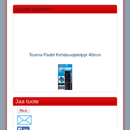
Uudet tuotteet
Tourna Padel Kehäsuojateippi 40mm
Jaa tuote
11.90€
Laadukas Tournan keh...
Signum S-7000 Jännityskone (Pöytämalli)