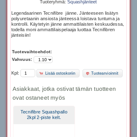
Tuoteryhmä:
Squashjänteet
Legendaarinen Tecnifibre jänne. Jänteeseen lisätyn
polyuretaanin ansiosta jänteessä loistava tuntuma ja
kontrolli. Käytetyin jänne ammattilaisten keskuudessa,
todella moni ammattilaispelaaja luottaa Tecnifibren
jänteisiin!
Tuotevaihtoehdot:
Vahvuus:
Kpl:
Lisää ostoskoriin
Tuotearvioinnit
Asiakkaat, jotka ostivat tämän tuotteen
ovat ostaneet myös
Tecnifibre Squashpallo
2kpl 2-piste kelt.