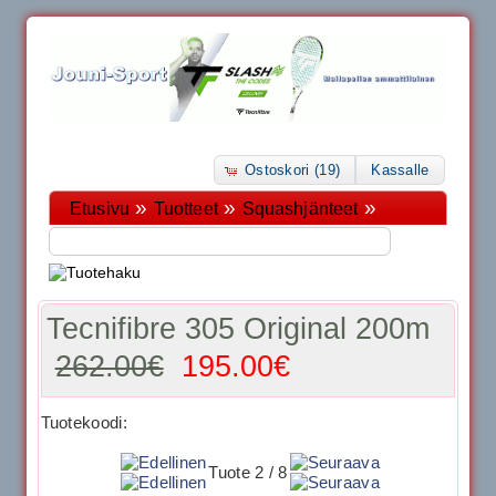
Ostoskori (19)
Kassalle
»
»
»
Etusivu
Tuotteet
Squashjänteet
Tecnifibre 305 Original 200m
262.00€
195.00€
Tuotekoodi:
Tuote 2 / 8