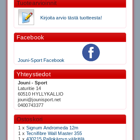
Tuotearvioinnit
Kirjoita arvio tästä tuotteesta!
Facebook
Jouni-Sport Facebook
Yhteystiedot
Jouni - Sport
Laturitie 14
60510 HYLLYKALLIO
jouni@jounisport.net
0400743377
Ostoskori
1 x
Signum Andromeda 12m
1 x
Tecnifibre Wall Master 355
1 x
430215 Pallokärryn väliritilä