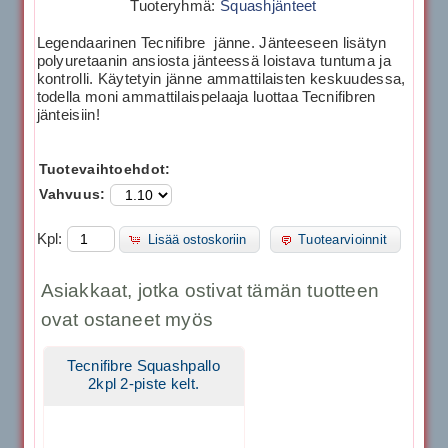
Tuoteryhmä:
Squashjänteet
Legendaarinen Tecnifibre jänne. Jänteeseen lisätyn
polyuretaanin ansiosta jänteessä loistava tuntuma ja
kontrolli. Käytetyin jänne ammattilaisten keskuudessa,
todella moni ammattilaispelaaja luottaa Tecnifibren
jänteisiin!
Tuotevaihtoehdot:
Vahvuus:
Kpl:
Lisää ostoskoriin
Tuotearvioinnit
Asiakkaat, jotka ostivat tämän tuotteen
ovat ostaneet myös
Tecnifibre Squashpallo
2kpl 2-piste kelt.