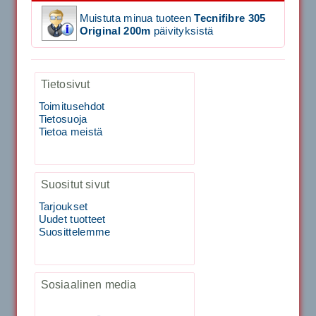
Muistuta minua tuoteen
Tecnifibre 305
Signum S-7000 Jännityskone (Jalustamalli)
Original 200m
päivityksistä
1,999.00€
Tietosivut
SIGNUM S-7000 &...
Toimitusehdot
40883 Harjasosa hiekkanurmiharjaan
Tietosuoja
Tietoa meistä
29.00€
Vaihto harjasosa hie...
Suositut sivut
Tarjoukset
Kirschbaum Flash Shark 200m
Uudet tuotteet
Suosittelemme
129.00€
115.00€
Käsiystäv&...
Sosiaalinen media
Tecnifibre Classic Sukka 3pr