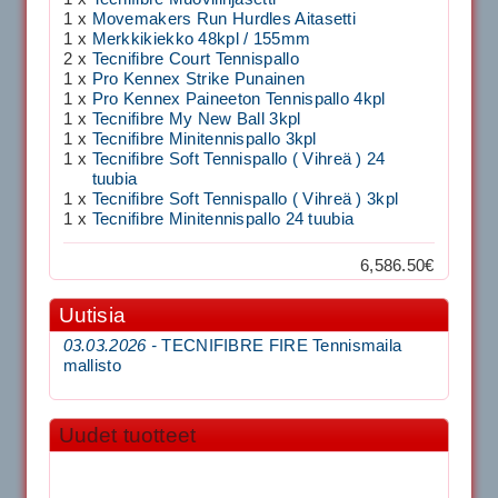
1 x
Movemakers Run Hurdles Aitasetti
1 x
Merkkikiekko 48kpl / 155mm
2 x
Tecnifibre Court Tennispallo
1 x
Pro Kennex Strike Punainen
1 x
Pro Kennex Paineeton Tennispallo 4kpl
1 x
Tecnifibre My New Ball 3kpl
1 x
Tecnifibre Minitennispallo 3kpl
1 x
Tecnifibre Soft Tennispallo ( Vihreä ) 24
tuubia
1 x
Tecnifibre Soft Tennispallo ( Vihreä ) 3kpl
1 x
Tecnifibre Minitennispallo 24 tuubia
6,586.50€
Uutisia
03.03.2026 -
TECNIFIBRE FIRE Tennismaila
mallisto
Uudet tuotteet