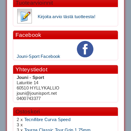
Tuotearvioinnit
Kirjoita arvio tästä tuotteesta!
Facebook
Jouni-Sport Facebook
Yhteystiedot
Jouni - Sport
Laturitie 14
60510 HYLLYKALLIO
jouni@jounisport.net
0400743377
Ostoskori
2 x
Tecnifibre Curva Speed
3 x
3 x
Tourna Classic Tour Grip 1.75mm