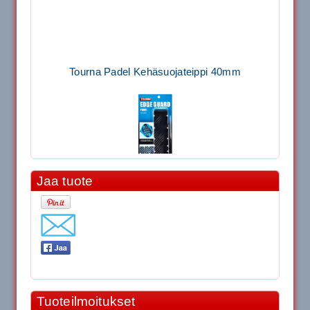
Tourna Padel Kehäsuojateippi 40mm
Jaa tuote
11.90€
Laadukas Tournan keh...
Signum S-7000 Jännityskone (Pöytämalli)
1,650.00€
Tuoteilmoitukset
SIGNUM S-7000 &...