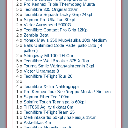
2 x
Pro Kennex Triple Thermobag Musta
5 x
Tecnifibre 305 Original 110m
3 x
Tecnifibre Squash Tacky Grip 24kpl
1 x
Signum Pro Ulta Tac 30kpl
2 x
Victor Auraspeed 9000G
4 x
Tecnifibre Contact Pro Grip 12Kpl
2 x
Zembla Beta
4 x
Yonex Mavis 350 Muovisulka 10tb Medium
5 x
Balls Unlimited Code Padel pallo 18tb ( 4
palloa )
2 x
Stringway ML100-TH-Con
5 x
Tecnifibre Wall Breaker 375 X-Top
3 x
Tourna Smile Värinänvaimennin 3kpl
5 x
Victor Ultramate 8
4 x
Tecnifibre T-Fight Tour 26
3 x
4 x
Tecnifibre X-Tra Nahkagrippi
1 x
Pro Kennex Tour Selkäreppu Musta / Sininen
1 x
Signum Fiber Tec 100m
1 x
Spinfire Touch Tennispallo 60kpl
1 x
THT860 Agility tikkaat 8m
1 x
Tecnifibre T-Fight Team 25
1 x
Merkintäkartio 50kpl / halkaisija 19cm
1 x
Askeltikas 4m
1 x
Tecnifibre Muovilinjasetti