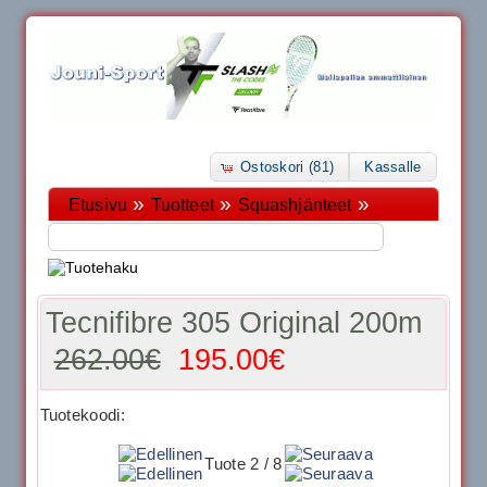
Ostoskori (81)
Kassalle
»
»
»
Etusivu
Tuotteet
Squashjänteet
Tecnifibre 305 Original 200m
262.00€
195.00€
Tuotekoodi:
Tuote 2 / 8