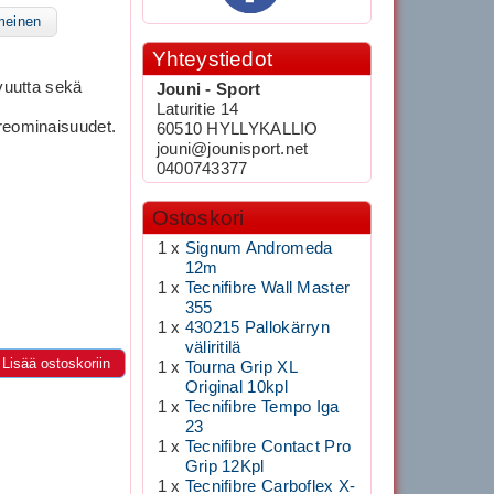
meinen
Yhteystiedot
avuutta sekä
Jouni - Sport
Laturitie 14
rreominaisuudet.
60510 HYLLYKALLIO
jouni@jounisport.net
0400743377
Ostoskori
1 x
Signum Andromeda
12m
1 x
Tecnifibre Wall Master
355
1 x
430215 Pallokärryn
väliritilä
Lisää ostoskoriin
1 x
Tourna Grip XL
Original 10kpl
1 x
Tecnifibre Tempo Iga
23
1 x
Tecnifibre Contact Pro
Grip 12Kpl
1 x
Tecnifibre Carboflex X-