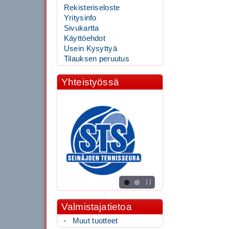
Rekisteriseloste
Yritysinfo
Sivukartta
Käyttöehdot
Usein Kysyttyä
Tilauksen peruutus
Yhteistyössä
Valmistajatietoa
-
Muut tuotteet