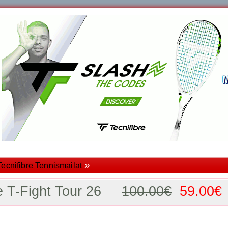
»
Tecnifibre Tennismailat
re T-Fight Tour 26
100.00€
59.00€