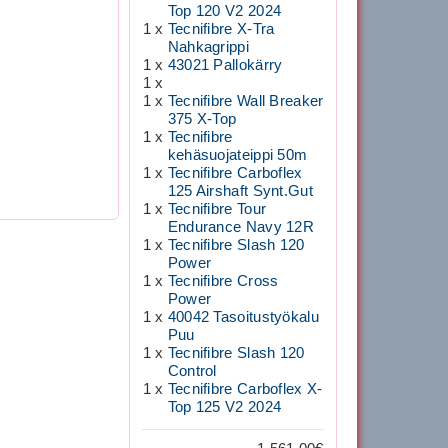
Top 120 V2 2024
1 x
Tecnifibre X-Tra
Nahkagrippi
1 x
43021 Pallokärry
1 x
1 x
Tecnifibre Wall Breaker
375 X-Top
1 x
Tecnifibre
kehäsuojateippi 50m
1 x
Tecnifibre Carboflex
125 Airshaft Synt.Gut
1 x
Tecnifibre Tour
Endurance Navy 12R
1 x
Tecnifibre Slash 120
Power
1 x
Tecnifibre Cross
Power
1 x
40042 Tasoitustyökalu
Puu
1 x
Tecnifibre Slash 120
Control
1 x
Tecnifibre Carboflex X-
Top 125 V2 2024