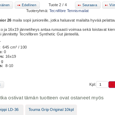
Tuote 2 / 4
äinen
Edellinen
Seuraava
Vii
Tuoteryhmä:
Tecnifibre Tennismailat
nior 26
maila sopii junioreille, jotka haluavat mailalta hyvää pelatt
 ja 16x19 jännetiheys antaa runsaasti voimaa sekä loistavat kie
i jännitetty Tecnifibren Synthetic Gut jänteellä.
"
:
645 cm² / 100
o:
0
ys:
16x19
 g
s:
8-10
Kpl:
t
otka ostivat tämän tuotteen ovat ostaneet myös
eippi LD-36
Tourna Grip Original 10kpl