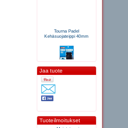
Tourna Padel
Kehäsuojateippi 40mm
Jaa tuote
11.90€
Laadukas Tournan keh...
Signum S-7000
Jännityskone (Pöytämalli)
Tuoteilmoitukset