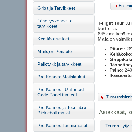
Ensimm
Gripit ja Tarvikkeet
Jännityskoneet ja
T-Fight Tour Ju
tarvikkeet
kontrollia.
645 cm² kehäkoko
Kenttävarusteet
Maila on valmiiks
Pituus:
26
Mailojen Poistotori
Kehäkoko
Grippikok
Pallotykit ja tarvikkeet
Jännetihe
Paino:
240
Ikäsuositu
Pro Kennex Mailalaukut
Pro Kennex I Unlimited
Code Padel tuotteet
Tuotearvioinni
Pro Kennex ja Tecnifibre
Asiakkaat, j
Pickleball mailat
Pro Kennex Tennismailat
Tourna Lyijyt