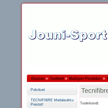
»
»
»
Etusivu
Tuotteet
Mailojen Poistotori
Tecnifib
Polvituet
TECNIFIBRE Mailalaukku
Tuotekoodi:
Poistot!