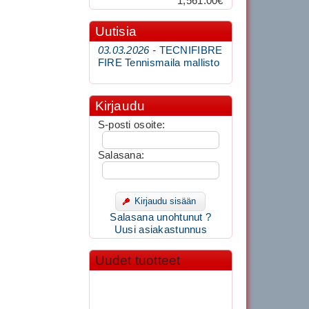
1,561.00€
Uutisia
03.03.2026 -
TECNIFIBRE
FIRE Tennismaila mallisto
Kirjaudu
S-posti osoite:
Salasana:
Kirjaudu sisään
Salasana unohtunut ?
Uusi asiakastunnus
Uudet tuotteet